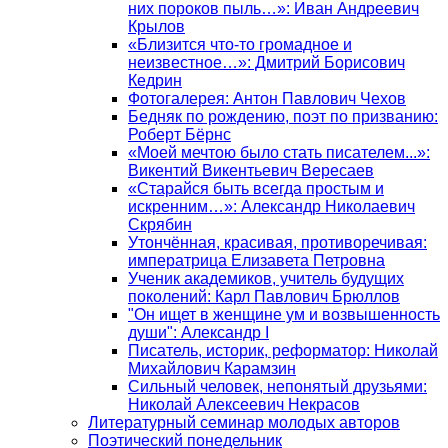
них пороков пыль…»: Иван Андреевич
Крылов
«Близится что-то громадное и
неизвестное…»: Дмитрий Борисович
Кедрин
Фотогалерея: Антон Павлович Чехов
Бедняк по рождению, поэт по призванию:
Роберт Бёрнс
«Моей мечтою было стать писателем...»:
Викентий Викентьевич Вересаев
«Старайся быть всегда простым и
искренним…»: Александр Николаевич
Скрябин
Утончённая, красивая, противоречивая:
императрица Елизавета Петровна
Ученик академиков, учитель будущих
поколений: Карл Павлович Брюллов
"Он ищет в женщине ум и возвышенность
души": Александр I
Писатель, историк, реформатор: Николай
Михайлович Карамзин
Сильный человек, непонятый друзьями:
Николай Алексеевич Некрасов
Литературный семинар молодых авторов
Поэтический понедельник