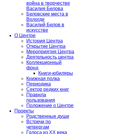
война в творчестве
Василия Белова
Беловские места в
Вологде
Василий Белов в
искусстве
О Центре
История Центра
Открытие Центра
Мероприятия Центра
Деятельность центра
Коллекционный
фонд
Книги-юбиляры
Книжная полка
Периодика
Сектор редких книг
Правила
пользования
Положение о Центре
Проекты
Родственные души
Встречи по
четвергам
Голоса из ХХ века