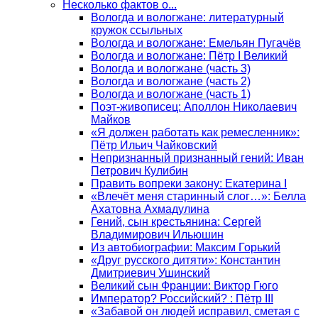
Несколько фактов о...
Вологда и вологжане: литературный
кружок ссыльных
Вологда и вологжане: Емельян Пугачёв
Вологда и вологжане: Пётр I Великий
Вологда и вологжане (часть 3)
Вологда и вологжане (часть 2)
Вологда и вологжане (часть 1)
Поэт-живописец: Аполлон Николаевич
Майков
«Я должен работать как ремесленник»:
Пётр Ильич Чайковский
Непризнанный признанный гений: Иван
Петрович Кулибин
Править вопреки закону: Екатерина I
«Влечёт меня старинный слог…»: Белла
Ахатовна Ахмадулина
Гений, сын крестьянина: Сергей
Владимирович Ильюшин
Из автобиографии: Максим Горький
«Друг русского дитяти»: Константин
Дмитриевич Ушинский
Великий сын Франции: Виктор Гюго
Император? Российский? : Пётр III
«Забавой он людей исправил, сметая с