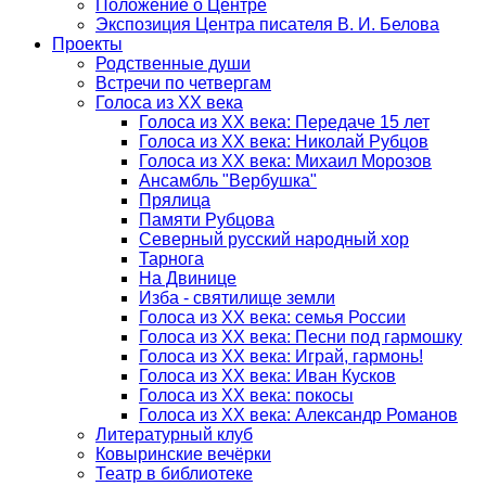
Положение о Центре
Экспозиция Центра писателя В. И. Белова
Проекты
Родственные души
Встречи по четвергам
Голоса из ХХ века
Голоса из ХХ века: Передаче 15 лет
Голоса из ХХ века: Николай Рубцов
Голоса из ХХ века: Михаил Морозов
Ансамбль "Вербушка"
Прялица
Памяти Рубцова
Северный русский народный хор
Тарнога
На Двинице
Изба - святилище земли
Голоса из ХХ века: семья России
Голоса из ХХ века: Песни под гармошку
Голоса из XX века: Играй, гармонь!
Голоса из ХХ века: Иван Кусков
Голоса из ХХ века: покосы
Голоса из ХХ века: Александр Романов
Литературный клуб
Ковыринские вечёрки
Театр в библиотеке