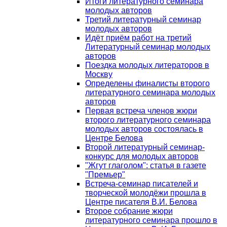
Итоги литературного семинара
молодых авторов
Третий литературный семинар
молодых авторов
Идёт приём работ на третий
Литературный семинар молодых
авторов
Поездка молодых литераторов в
Москву
Определены финалисты второго
литературного семинара молодых
авторов
Первая встреча членов жюри
второго литературного семинара
молодых авторов состоялась в
Центре Белова
Второй литературный семинар-
конкурс для молодых авторов
"Жгут глаголом": статья в газете
"Премьер"
Встреча-семинар писателей и
творческой молодёжи прошла в
Центре писателя В.И. Белова
Второе собрание жюри
литературного семинара прошло в