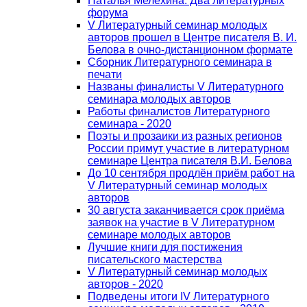
Наталья Мелёхина: Два литературных
форума
V Литературный семинар молодых
авторов прошел в Центре писателя В. И.
Белова в очно-дистанционном формате
Сборник Литературного семинара в
печати
Названы финалисты V Литературного
семинара молодых авторов
Работы финалистов Литературного
семинара - 2020
Поэты и прозаики из разных регионов
России примут участие в литературном
семинаре Центра писателя В.И. Белова
До 10 сентября продлён приём работ на
V Литературный семинар молодых
авторов
30 августа заканчивается срок приёма
заявок на участие в V Литературном
семинаре молодых авторов
Лучшие книги для постижения
писательского мастерства
V Литературный семинар молодых
авторов - 2020
Подведены итоги IV Литературного