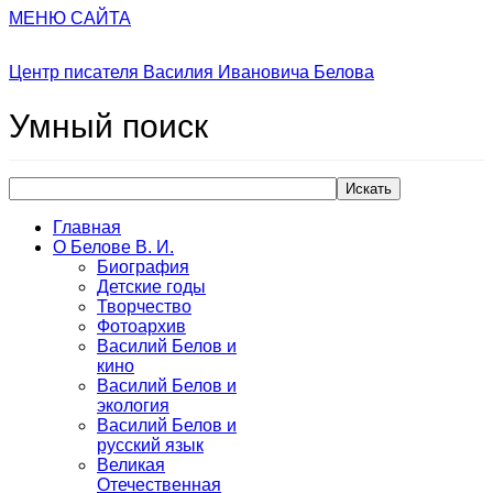
МЕНЮ САЙТА
Центр писателя Василия Ивановича Белова
Умный
поиск
Искать
Главная
О Белове В. И.
Биография
Детские годы
Творчество
Фотоархив
Василий Белов и
кино
Василий Белов и
экология
Василий Белов и
русский язык
Великая
Отечественная