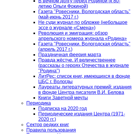
В вечном долгу перед Родиной (к 80-
летию Ольги Фокиной)
Газета "Ровесники. Вологодская область"
(май-июнь 2017 г.)
Не суди журнал по обложке (небольшое
эссе о журнале «Смена»)
Революция и эмиграция: обзор
апрельского номера журнала «Родина»
Газета "Ровесники. Вологодская область"
(апрель 2017 г.)
Праздничная феерия марта
Правда жёстче. И величественнее
(рассказы о героях Отечества в журнале
"Родина")
ЛитРес: список книг, имеющихся в фонде
ЦБС г. Вологды
Лауреаты литературных премий: издания
в фонде Центра писателя В.И. Белова
Книги Заветной мечты
Периодика
Подписка на 2020 год
Периодические издания Центра (1971-
2020 гг.)
Сектор редких книг
Правила пользования