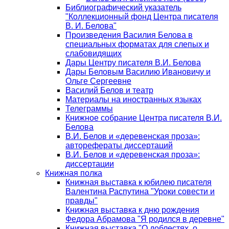
Библиографический указатель
"Коллекционный фонд Центра писателя
В. И. Белова"
Произведения Василия Белова в
специальных форматах для слепых и
слабовидящих
Дары Центру писателя В.И. Белова
Дары Беловым Василию Ивановичу и
Ольге Сергеевне
Василий Белов и театр
Материалы на иностранных языках
Телеграммы
Книжное собрание Центра писателя В.И.
Белова
В.И. Белов и «деревенская проза»:
авторефераты диссертаций
В.И. Белов и «деревенская проза»:
диссертации
Книжная полка
Книжная выставка к юбилею писателя
Валентина Распутина "Уроки совести и
правды"
Книжная выставка к дню рождения
Федора Абрамова "Я родился в деревне"
Книжная выставка "О доблестях, о