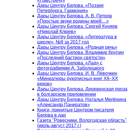
«Навстречу»
Дары Центру Белова. «Поэзия
Петербурга. Гармония»
Дары Центру Белова. А. В. Петров
«Простые звуки родины моей…»
Дары Центру Белова. Сергей Куняев
«Николай Клюев»
Дары Центру Белова. «Литература в
школе», №9 за 2017 год
Дары Центру Белова. «Родная речь»
Дары Центру Белова. Владимир Крупин
«Последний бастион святости»
Дары Центру Белова. «Лад» с
фотографиями А. Заболоцкого
Дары Центру Белова. И. В. Лёвочкин
«Миниатюры рукописных книг XII–XX
веков»
Дары Центру Белова. Деревенская проза
в болгарском преломлении
Дары Центру Белова. Наталья Мелёхина
«Александр Панкратов»
Книги, принятые Центром писателя
Белова в дар
Газета "Ровесники. Вологодская область"
(июль-август 2017 г.)