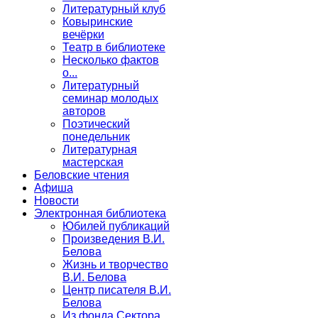
Литературный клуб
Ковыринские
вечёрки
Театр в библиотеке
Несколько фактов
о...
Литературный
семинар молодых
авторов
Поэтический
понедельник
Литературная
мастерская
Беловские чтения
Афиша
Новости
Электронная библиотека
Юбилей публикаций
Произведения В.И.
Белова
Жизнь и творчество
В.И. Белова
Центр писателя В.И.
Белова
Из фонда Сектора