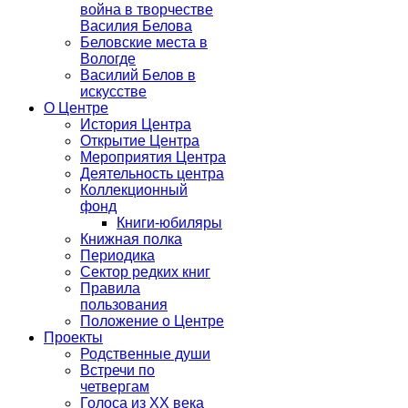
война в творчестве
Василия Белова
Беловские места в
Вологде
Василий Белов в
искусстве
О Центре
История Центра
Открытие Центра
Мероприятия Центра
Деятельность центра
Коллекционный
фонд
Книги-юбиляры
Книжная полка
Периодика
Сектор редких книг
Правила
пользования
Положение о Центре
Проекты
Родственные души
Встречи по
четвергам
Голоса из ХХ века