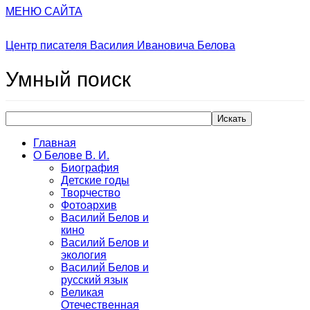
МЕНЮ САЙТА
Центр писателя Василия Ивановича Белова
Умный
поиск
Искать
Главная
О Белове В. И.
Биография
Детские годы
Творчество
Фотоархив
Василий Белов и
кино
Василий Белов и
экология
Василий Белов и
русский язык
Великая
Отечественная