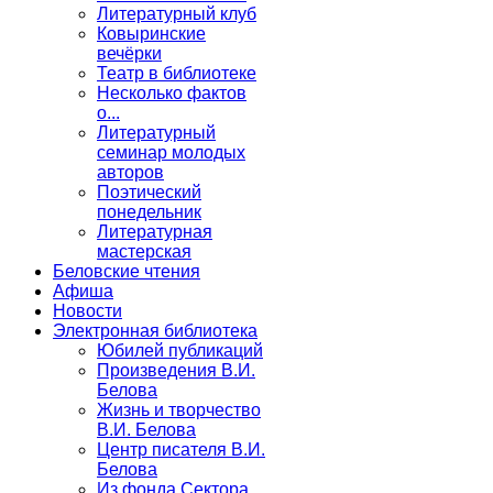
Литературный клуб
Ковыринские
вечёрки
Театр в библиотеке
Несколько фактов
о...
Литературный
семинар молодых
авторов
Поэтический
понедельник
Литературная
мастерская
Беловские чтения
Афиша
Новости
Электронная библиотека
Юбилей публикаций
Произведения В.И.
Белова
Жизнь и творчество
В.И. Белова
Центр писателя В.И.
Белова
Из фонда Сектора