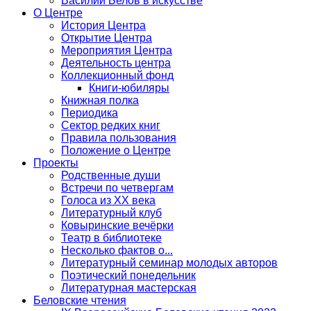
Василий Белов в искусстве
О Центре
История Центра
Открытие Центра
Мероприятия Центра
Деятельность центра
Коллекционный фонд
Книги-юбиляры
Книжная полка
Периодика
Сектор редких книг
Правила пользования
Положение о Центре
Проекты
Родственные души
Встречи по четвергам
Голоса из ХХ века
Литературный клуб
Ковыринские вечёрки
Театр в библиотеке
Несколько фактов о...
Литературный семинар молодых авторов
Поэтический понедельник
Литературная мастерская
Беловские чтения