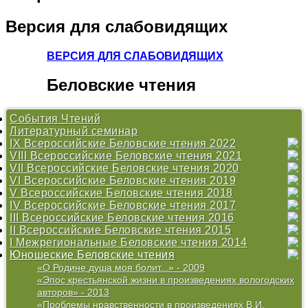
Версия
для слабовидящих
ВЕРСИЯ ДЛЯ СЛАБОВИДЯЩИХ
Беловские
чтения
События Чтений
Литературный семинар
IX Всероссийские Беловские чтения 2022
VIII Всероссийские Беловские чтения 2021
Литературный семинар
VII Всероссийские Беловские чтения 2020
Литературный семинар
VI Всероссийские Беловские чтения 2019
Литературный семинар
V Всероссийские Беловские чтения 2018
Литературный марафон #ЧитаемБелова
IV Всероссийские Беловские чтения 2017
Программа Беловских чтений 2019
Положение
III Всероссийские Беловские чтения 2016
Литературный семинар
Конкурс «Душа хранит»
Программа Беловских чтений 2017
II Всероссийские Беловские чтения 2015
Работы участников Литературного семинара 2019
Работы участников Литературного семинара 2018
Конкурс «Душа хранит»
Программа
I Межрегиональные Беловские чтения 2014
Литературный марафон #ЧитаемБелова
Литературный семинар
Конкурс «Душа хранит»
Открытие Центра В. И. Белова
Юношеские Беловские чтения
Программа Беловских чтений 2018
Литературный марафон #ЧитаемБелова
Литературный семинар
Программа
Программа
Литературный семинар
Дискуссионные площадки
Литературный марафон #ЧитаемБелова
Конкурс
Конкурс
«О Родине душа моя болит...» - 2009
Беловский сборник 2017
Беловский сборник
Литературный марафон #ЧитаемБелова
«Эпос крестьянской жизни в произведениях вологодских
Беловский сборник 2015
авторов» - 2013
«Проблемы нравственности в произведениях В.И.