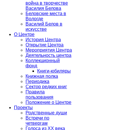
война в творчестве
Василия Белова
Беловские места в
Вологде
Василий Белов в
искусстве
О Центре
История Центра
Открытие Центра
Мероприятия Центра
Деятельность центра
Коллекционный
фонд
Книги-юбиляры
Книжная полка
Периодика
Сектор редких книг
Правила
пользования
Положение о Центре
Проекты
Родственные души
Встречи по
четвергам
Голоса из ХХ века