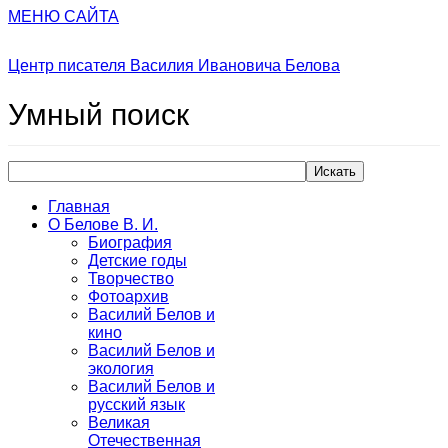
МЕНЮ САЙТА
Центр писателя Василия Ивановича Белова
Умный
поиск
Искать
Главная
О Белове В. И.
Биография
Детские годы
Творчество
Фотоархив
Василий Белов и
кино
Василий Белов и
экология
Василий Белов и
русский язык
Великая
Отечественная