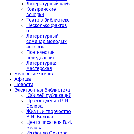
Литературный клуб
Ковыринские
вечёрки
Театр в библиотеке
Несколько фактов
о...
Литературный
семинар молодых
авторов
Поэтический
понедельник
Литературная
мастерская
Беловские чтения
Афиша
Новости
Электронная библиотека
Юбилей публикаций
Произведения В.И.
Белова
Жизнь и творчество
В.И. Белова
Центр писателя В.И.
Белова
Из фонда Сектора