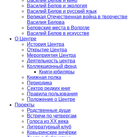
Василий Белов и кино
Василий Белов и экология
Василий Белов и русский язык
Великая Отечественная война в творчестве
Василия Белова
Беловские места в Вологде
Василий Белов в искусстве
О Центре
История Центра
Открытие Центра
Мероприятия Центра
Деятельность центра
Коллекционный фонд
Книги-юбиляры
Книжная полка
Периодика
Сектор редких книг
Правила пользования
Положение о Центре
Проекты
Родственные души
Встречи по четвергам
Голоса из ХХ века
Литературный клуб
Ковыринские вечёрки