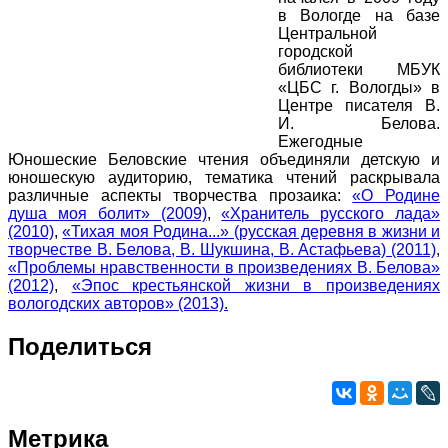
в Вологде на базе
Центральной
городской
библиотеки МБУК
«ЦБС г. Вологды» в
Центре писателя В.
И. Белова.
Ежегодные
Юношеские Беловские чтения объединяли детскую и
юношескую аудиторию, тематика чтений раскрывала
различные аспекты творчества прозаика:
«О Родине
душа моя болит» (2009)
,
«Хранитель русского лада»
(2010)
,
«Тихая моя Родина...» (русская деревня в жизни и
творчестве В. Белова, В. Шукшина, В. Астафьева) (2011)
,
«Проблемы нравственности в произведениях В. Белова»
(2012)
,
«Эпос крестьянской жизни в произведениях
вологодских авторов» (2013).
Поделиться
Метрика