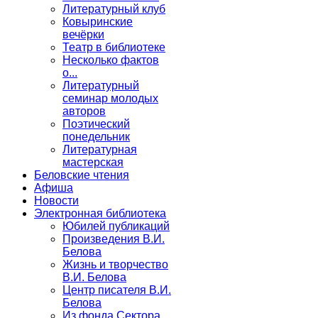
Литературный клуб
Ковыринские
вечёрки
Театр в библиотеке
Несколько фактов
о...
Литературный
семинар молодых
авторов
Поэтический
понедельник
Литературная
мастерская
Беловские чтения
Афиша
Новости
Электронная библиотека
Юбилей публикаций
Произведения В.И.
Белова
Жизнь и творчество
В.И. Белова
Центр писателя В.И.
Белова
Из фонда Сектора