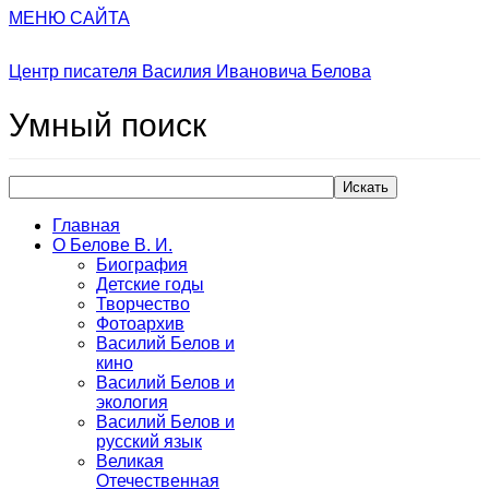
МЕНЮ САЙТА
Центр писателя Василия Ивановича Белова
Умный
поиск
Искать
Главная
О Белове В. И.
Биография
Детские годы
Творчество
Фотоархив
Василий Белов и
кино
Василий Белов и
экология
Василий Белов и
русский язык
Великая
Отечественная