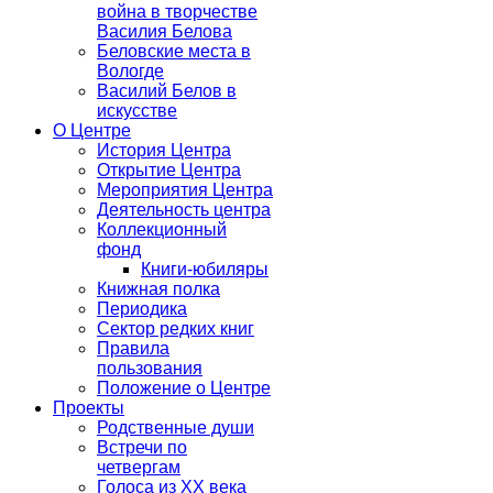
война в творчестве
Василия Белова
Беловские места в
Вологде
Василий Белов в
искусстве
О Центре
История Центра
Открытие Центра
Мероприятия Центра
Деятельность центра
Коллекционный
фонд
Книги-юбиляры
Книжная полка
Периодика
Сектор редких книг
Правила
пользования
Положение о Центре
Проекты
Родственные души
Встречи по
четвергам
Голоса из ХХ века