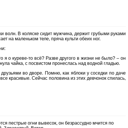
и волн. В коляске сидит мужчина, держит грубыми руками
т на маленьком теле, пряча культи обеих ног.
ни:
 я о куреве-то всё? Разве другого в жизни не было? – он
кнула чайка, с посвистом пронеслась над водной гладью.
с друзьями во дворе. Помню, как яблоки у соседки по даче
все красивые. Сейчас половина из этих девчонок спилась,
ются пестрые огни вывесок, он безрассудно мчится по