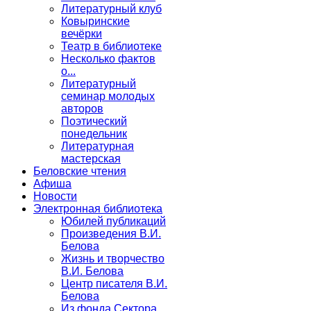
Литературный клуб
Ковыринские
вечёрки
Театр в библиотеке
Несколько фактов
о...
Литературный
семинар молодых
авторов
Поэтический
понедельник
Литературная
мастерская
Беловские чтения
Афиша
Новости
Электронная библиотека
Юбилей публикаций
Произведения В.И.
Белова
Жизнь и творчество
В.И. Белова
Центр писателя В.И.
Белова
Из фонда Сектора