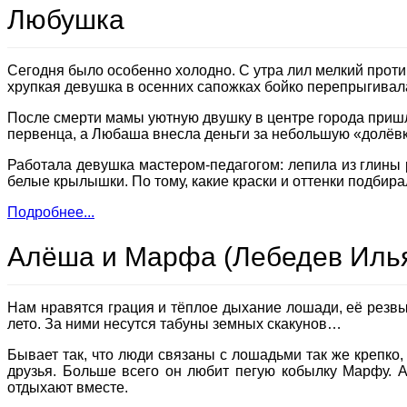
Любушка
Сегодня было особенно холодно. С утра лил мелкий проти
хрупкая девушка в осенних сапожках бойко перепрыгивала
После смерти мамы уютную двушку в центре города пришло
первенца, а Любаша внесла деньги за небольшую «долёвку
Работала девушка мастером-педагогом: лепила из глины
белые крылышки. По тому, какие краски и оттенки подбира
Подробнее...
Алёша и Марфа (Лебедев Иль
Нам нравятся грация и тёплое дыхание лошади, её резвый 
лето. За ними несутся табуны земных скакунов…
Бывает так, что люди связаны с лошадьми так же крепко,
друзья. Больше всего он любит пегую кобылку Марфу. Ал
отдыхают вместе.