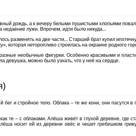
вный дождь, а к вечеру белыми пушистыми хлопьями повали
 недавние лужи. Впрочем, идти было некуда...
сь разменять на две части... Старший брат купил ипотечну
», которая неторопливо строилась на окраине родного гор
 разные необычные фигурки. Особенно красивыми и пласт
ла девушка, можно было узнать, что у неё на сердце.
я)
бег и стройное тело. Облака – те же кони, они пасутся в 
 как те – с облаками. Алёша живёт в глухой деревне, где 
ёша носит ей из деревни овёс и чешет гребешком гриву,