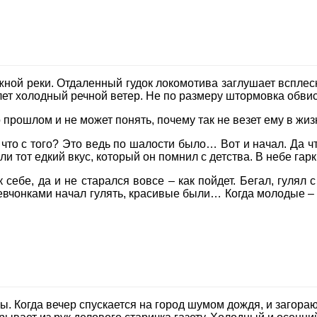
ой реки. Отдаленный гудок локомотива заглушает всплеск
т холодный речной ветер. Не по размеру штормовка обвисае
 прошлом и не может понять, почему так не везет ему в жиз
то с того? Это ведь по шалости было… Вот и начал. Да что
и тот едкий вкус, который он помнил с детства. В небе гар
 себе, да и не старался вовсе – как пойдет. Бегал, гулял 
девчонками начал гулять, красивые были… Когда молодые – 
ы. Когда вечер спускается на город шумом дождя, и загора