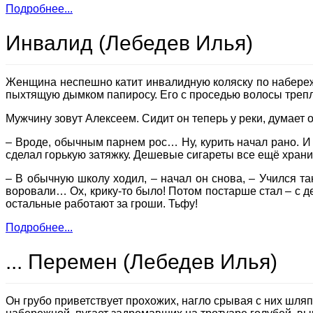
Подробнее...
Инвалид (Лебедев Илья)
Женщина неспешно катит инвалидную коляску по набережн
пыхтящую дымком папиросу. Его с проседью волосы трепле
Мужчину зовут Алексеем. Сидит он теперь у реки, думает о
– Вроде, обычным парнем рос… Ну, курить начал рано. И ч
сделал горькую затяжку. Дешевые сигареты все ещё хранил
– В обычную школу ходил, – начал он снова, – Учился так
воровали… Ох, крику-­то было! Потом постарше стал – с 
остальные работают за гроши. Тьфу!
Подробнее...
... Перемен (Лебедев Илья)
Он грубо приветствует прохожих, нагло срывая с них шляп