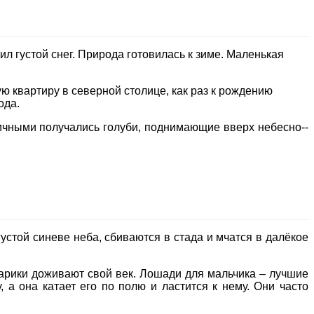
л густой снег. Природа готовилась к зиме. Маленькая
ю квартиру в северной столице, как раз к рождению
ода.
ичными получались голуби, поднимающие вверх небесно-­
густой синеве неба, сбиваются в стада и мчатся в далёкое
старики доживают свой век. Лошади для мальчика – лучшие
 а она катает его по полю и ластится к нему. Они часто