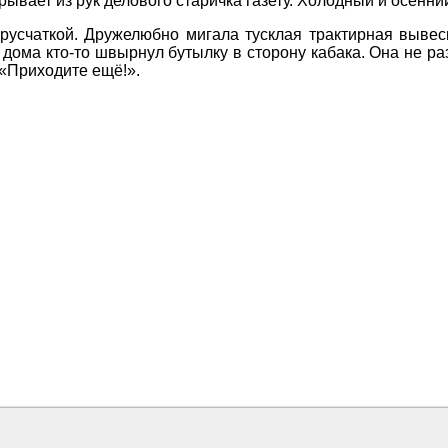
ывает из рук делового старичка газету. Холодный и осенний
русчаткой. Дружелюбно мигала тусклая трактирная вывеск
 дома кто-­то швырнул бутылку в сторону кабака. Она не ра
 «Приходите ещё!».