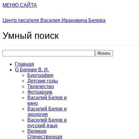
МЕНЮ САЙТА
Центр писателя Василия Ивановича Белова
Умный
поиск
Искать
Главная
О Белове В. И.
Биография
Детские годы
Творчество
Фотоархив
Василий Белов и
кино
Василий Белов и
экология
Василий Белов и
русский язык
Великая
Отечественная