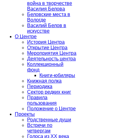
война в творчестве
Василия Белова
Беловские места в
Вологде
Василий Белов в
искусстве
О Центре
История Центра
Открытие Центра
Мероприятия Центра
Деятельность центра
Коллекционный
фонд
Книги-юбиляры
Книжная полка
Периодика
Сектор редких книг
Правила
пользования
Положение о Центре
Проекты
Родственные души
Встречи по
четвергам
Голоса из ХХ века