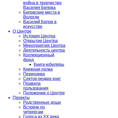
война в творчестве
Василия Белова
Беловские места в
Вологде
Василий Белов в
искусстве
О Центре
История Центра
Открытие Центра
Мероприятия Центра
Деятельность центра
Коллекционный
фонд
Книги-юбиляры
Книжная полка
Периодика
Сектор редких книг
Правила
пользования
Положение о Центре
Проекты
Родственные души
Встречи по
четвергам
Голоса из ХХ века