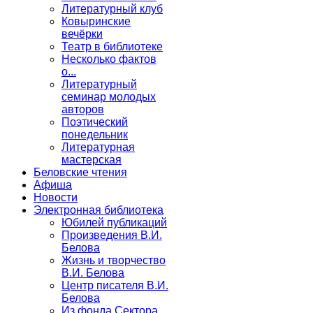
Литературный клуб
Ковыринские
вечёрки
Театр в библиотеке
Несколько фактов
о...
Литературный
семинар молодых
авторов
Поэтический
понедельник
Литературная
мастерская
Беловские чтения
Афиша
Новости
Электронная библиотека
Юбилей публикаций
Произведения В.И.
Белова
Жизнь и творчество
В.И. Белова
Центр писателя В.И.
Белова
Из фонда Сектора