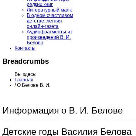
редких книг
Литературный маяк
В одном счастливом
детстве: летняя
онлайн-газета
Аудиофрагменты из
произведений В. И.
Белова
Контакты
Breadcrumbs
Вы здесь:
Главная
/
О Белове В. И.
Информация о В. И. Белове
Детские годы Василия Белова