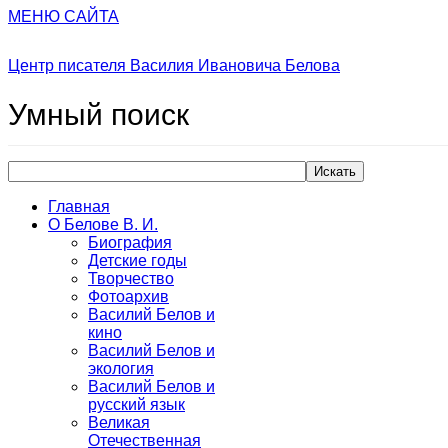
МЕНЮ САЙТА
Центр писателя Василия Ивановича Белова
Умный
поиск
Искать
Главная
О Белове В. И.
Биография
Детские годы
Творчество
Фотоархив
Василий Белов и
кино
Василий Белов и
экология
Василий Белов и
русский язык
Великая
Отечественная