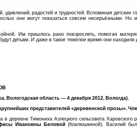
ий, удивлений, радостей и трудностей. Вспоминая детские 
ослых они могут показаться совсем несерьёзными. Но и
ойной. Им пришлось рано повзрослеть, помогая матеря
будут детьми. И даже в такое тяжёлое время они находили 
ОВ
ха, Вологодская область — 4 декабря 2012, Вологда).
 крупнейших представителей «деревенской прозы». Чл
да в деревне Тимониха Азлецкого сельсовета Харовского 
фисы Ивановны Беловой
(Коклюшкиной). Василий бы