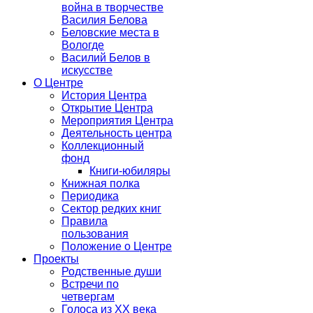
война в творчестве
Василия Белова
Беловские места в
Вологде
Василий Белов в
искусстве
О Центре
История Центра
Открытие Центра
Мероприятия Центра
Деятельность центра
Коллекционный
фонд
Книги-юбиляры
Книжная полка
Периодика
Сектор редких книг
Правила
пользования
Положение о Центре
Проекты
Родственные души
Встречи по
четвергам
Голоса из ХХ века