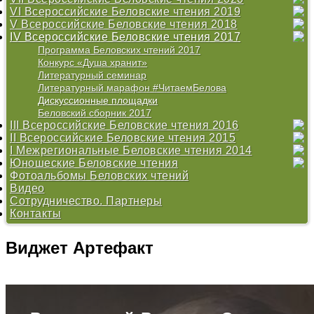
VI Всероссийские Беловские чтения 2019
Литературный семинар
V Всероссийские Беловские чтения 2018
Литературный марафон #ЧитаемБелова
IV Всероссийские Беловские чтения 2017
Программа Беловских чтений 2019
Положение
Литературный семинар
Конкурс «Душа хранит»
Программа Беловских чтений 2017
Работы участников Литературного семинара 2019
Работы участников Литературного семинара 2018
Конкурс «Душа хранит»
Литературный марафон #ЧитаемБелова
Литературный семинар
Программа Беловских чтений 2018
Литературный марафон #ЧитаемБелова
Литературный семинар
Дискуссионные площадки
Беловский сборник 2017
III Всероссийские Беловские чтения 2016
II Всероссийские Беловские чтения 2015
Программа
I Межрегиональные Беловские чтения 2014
Конкурс «Душа хранит»
Открытие Центра В. И. Белова
Юношеские Беловские чтения
Литературный семинар
Программа
Программа
Фотоальбомы Беловских чтений
Литературный марафон #ЧитаемБелова
Конкурс
Конкурс
«О Родине душа моя болит...» - 2009
Видео
Беловский сборник
Литературный марафон #ЧитаемБелова
«Эпос крестьянской жизни в произведениях вологодских
Сотрудничество. Партнеры
Беловский сборник 2015
авторов» - 2013
Контакты
«Проблемы нравственности в произведениях В.И.
Белова» - 2012
«Тихая моя Родина...» - 2011
Виджет
Артефакт
«Хранитель русского лада» - 2010