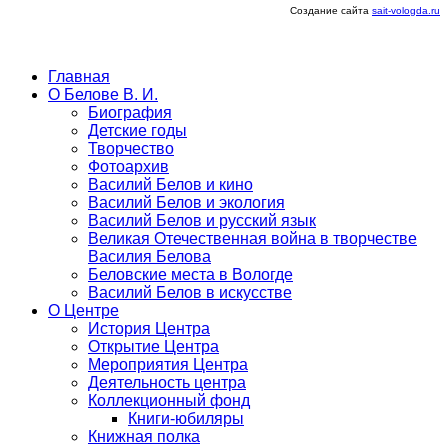
Создание сайта
sait-vologda.ru
Главная
О Белове В. И.
Биография
Детские годы
Творчество
Фотоархив
Василий Белов и кино
Василий Белов и экология
Василий Белов и русский язык
Великая Отечественная война в творчестве
Василия Белова
Беловские места в Вологде
Василий Белов в искусстве
О Центре
История Центра
Открытие Центра
Мероприятия Центра
Деятельность центра
Коллекционный фонд
Книги-юбиляры
Книжная полка