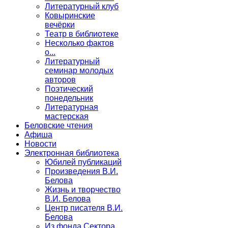
Литературный клуб
Ковыринские
вечёрки
Театр в библиотеке
Несколько фактов
о...
Литературный
семинар молодых
авторов
Поэтический
понедельник
Литературная
мастерская
Беловские чтения
Афиша
Новости
Электронная библиотека
Юбилей публикаций
Произведения В.И.
Белова
Жизнь и творчество
В.И. Белова
Центр писателя В.И.
Белова
Из фонда Сектора