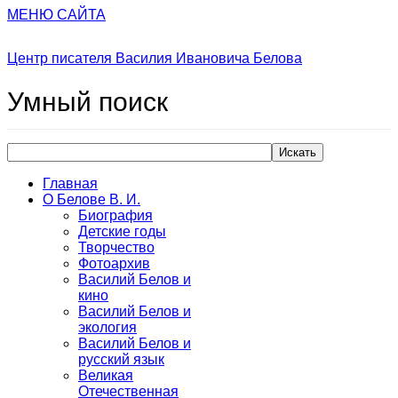
МЕНЮ САЙТА
Центр писателя Василия Ивановича Белова
Умный
поиск
Искать
Главная
О Белове В. И.
Биография
Детские годы
Творчество
Фотоархив
Василий Белов и
кино
Василий Белов и
экология
Василий Белов и
русский язык
Великая
Отечественная