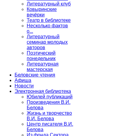
Литературный клуб
Ковыринские
вечёрки
Театр в библиотеке
Несколько фактов
о...
Литературный
семинар молодых
авторов
Поэтический
понедельник
Литературная
мастерская
Беловские чтения
Афиша
Новости
Электронная библиотека
Юбилей публикаций
Произведения В.И.
Белова
Жизнь и творчество
В.И. Белова
Центр писателя В.И.
Белова
Из фонда Сектора