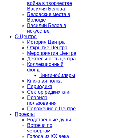
война в творчестве
Василия Белова
Беловские места в
Вологде
Василий Белов в
искусстве
О Центре
История Центра
Открытие Центра
Мероприятия Центра
Деятельность центра
Коллекционный
фонд
Книги-юбиляры
Книжная полка
Периодика
Сектор редких книг
Правила
пользования
Положение о Центре
Проекты
Родственные души
Встречи по
четвергам
Голоса из ХХ века