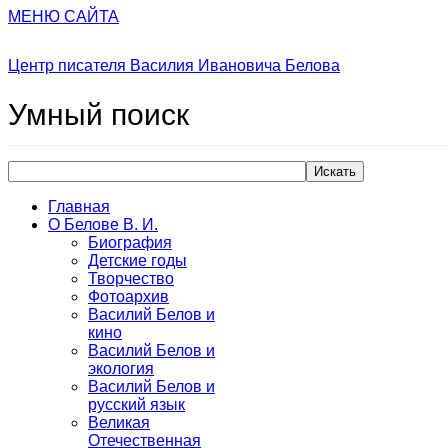
МЕНЮ САЙТА
Центр писателя Василия Ивановича Белова
Умный
поиск
Искать
Главная
О Белове В. И.
Биография
Детские годы
Творчество
Фотоархив
Василий Белов и
кино
Василий Белов и
экология
Василий Белов и
русский язык
Великая
Отечественная