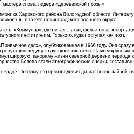
а, мастера слова, лидера «деревенской прозы».
Тимониха Харовского района Вологодской области. Литерат
бликованы в газете Ленинградского военного округа.
 газеты «Коммунар», где писал статьи, фельетоны, репорта
атурном институте им. Горького, куда поступал как поэт.
Привычное дело», опубликованная в 1966 году. Она сразу 
м репутацию ведущего русского писателя. Самым крупным 
вернул широкую панораму жизни северной деревни периода 
орчества Белова стали этнографические очерки, составивш
з сердце. Поэтому его произведения дышат необычайной сил