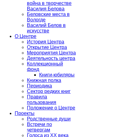
война в творчестве
Василия Белова
Беловские места в
Вологде
Василий Белов в
искусстве
О Центре
История Центра
Открытие Центра
Мероприятия Центра
Деятельность центра
Коллекционный
фонд
Книги-юбиляры
Книжная полка
Периодика
Сектор редких книг
Правила
пользования
Положение о Центре
Проекты
Родственные души
Встречи по
четвергам
Голоса из ХХ века