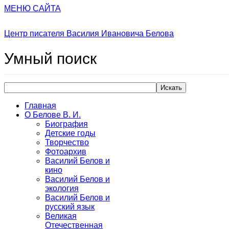
МЕНЮ САЙТА
Центр писателя Василия Ивановича Белова
Умный
поиск
Искать
Главная
О Белове В. И.
Биография
Детские годы
Творчество
Фотоархив
Василий Белов и
кино
Василий Белов и
экология
Василий Белов и
русский язык
Великая
Отечественная