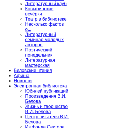
Литературный клуб
Ковыринские
вечёрки
Театр в библиотеке
Несколько фактов
о...
Литературный
семинар молодых
авторов
Поэтический
понедельник
Литературная
мастерская
Беловские чтения
Афиша
Новости
Электронная библиотека
Юбилей публикаций
Произведения В.И.
Белова
Жизнь и творчество
В.И. Белова
Центр писателя В.И.
Белова
Из фонда Сектора