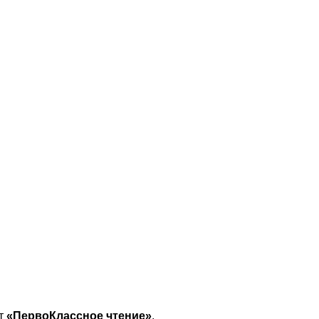
кт
«ПервоКлассное чтение»
.