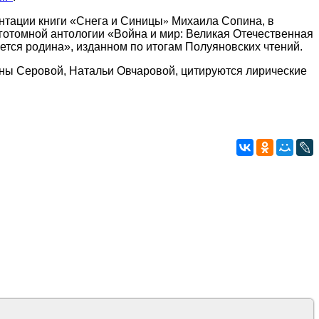
ентации книги
«
Снега и Синицы
»
Михаила Сопина, в
оготомной антологии
«Война и мир: Великая Отечественная
ается родина
»
, изданном по итогам Полуяновских чтений.
ны Серовой, Натальи Овчаровой, цитируются лирические