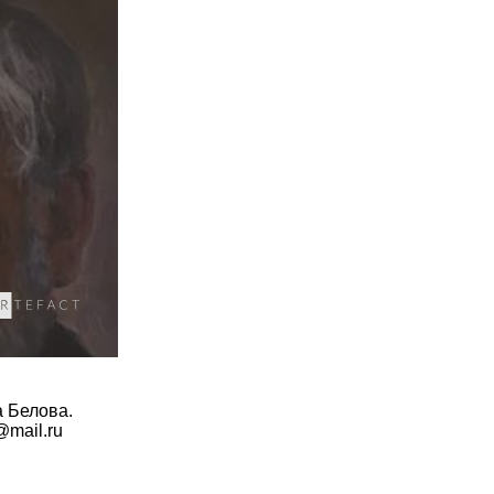
а Белова.
v@mail.ru