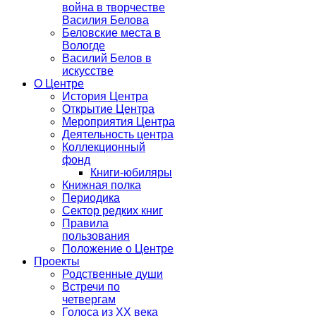
война в творчестве
Василия Белова
Беловские места в
Вологде
Василий Белов в
искусстве
О Центре
История Центра
Открытие Центра
Мероприятия Центра
Деятельность центра
Коллекционный
фонд
Книги-юбиляры
Книжная полка
Периодика
Сектор редких книг
Правила
пользования
Положение о Центре
Проекты
Родственные души
Встречи по
четвергам
Голоса из ХХ века