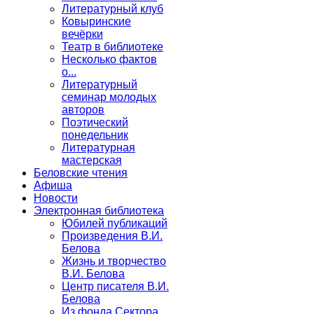
Литературный клуб
Ковыринские
вечёрки
Театр в библиотеке
Несколько фактов
о...
Литературный
семинар молодых
авторов
Поэтический
понедельник
Литературная
мастерская
Беловские чтения
Афиша
Новости
Электронная библиотека
Юбилей публикаций
Произведения В.И.
Белова
Жизнь и творчество
В.И. Белова
Центр писателя В.И.
Белова
Из фонда Сектора