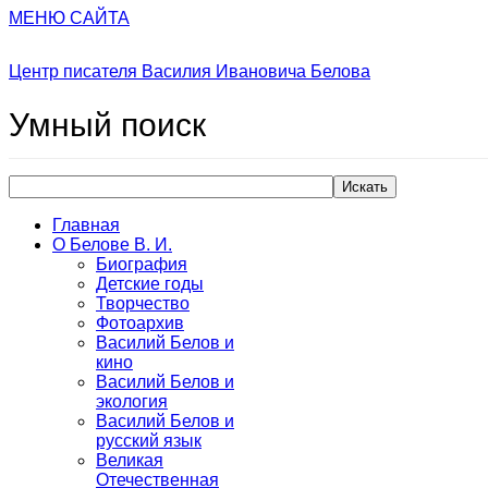
МЕНЮ САЙТА
Центр писателя Василия Ивановича Белова
Умный
поиск
Искать
Главная
О Белове В. И.
Биография
Детские годы
Творчество
Фотоархив
Василий Белов и
кино
Василий Белов и
экология
Василий Белов и
русский язык
Великая
Отечественная