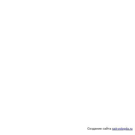
Создание сайта
sait-vologda.ru