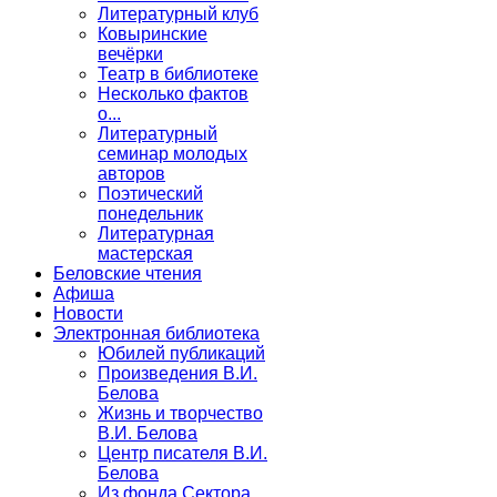
Литературный клуб
Ковыринские
вечёрки
Театр в библиотеке
Несколько фактов
о...
Литературный
семинар молодых
авторов
Поэтический
понедельник
Литературная
мастерская
Беловские чтения
Афиша
Новости
Электронная библиотека
Юбилей публикаций
Произведения В.И.
Белова
Жизнь и творчество
В.И. Белова
Центр писателя В.И.
Белова
Из фонда Сектора