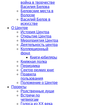
война в творчестве
Василия Белова
Беловские места в
Вологде
Василий Белов в
искусстве
О Центре
История Центра
Открытие Центра
Мероприятия Центра
Деятельность центра
Коллекционный
фонд
Книги-юбиляры
Книжная полка
Периодика
Сектор редких книг
Правила
пользования
Положение о Центре
Проекты
Родственные души
Встречи по
четвергам
Голоса из ХХ века