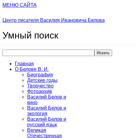
МЕНЮ САЙТА
Центр писателя Василия Ивановича Белова
Умный
поиск
Искать
Главная
О Белове В. И.
Биография
Детские годы
Творчество
Фотоархив
Василий Белов и
кино
Василий Белов и
экология
Василий Белов и
русский язык
Великая
Отечественная