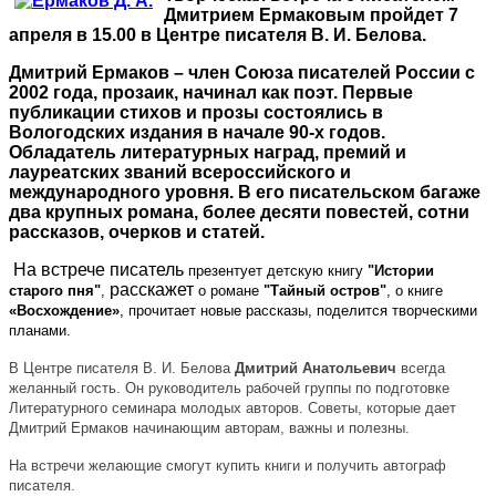
Дмитрием Ермаковым пройдет 7
апреля в 15.00 в Центре писателя В. И. Белова.
Дмитрий Ермаков
– ч
лен Союза писателей России с
2002 года, прозаик, начинал как поэт.
Первые
публикации стихов и прозы состоялись в
Вологодских издания в начале 90-х годов.
Обладатель литературных наград, премий и
лауреатских званий всероссийского и
международного уровня. В его писательском багаже
два крупных романа, более десяти повестей, сотни
рассказов, очерков и статей.
На встрече писатель
презентует
детск
ую
книг
у
"Истории
расскажет
старого пня"
,
о романе
"Тайный остров"
,
о книге
«Восхождение»
,
прочит
ает
новые рассказы, поделится
творческими
планами.
В Центре писателя В. И. Белова
Дмитрий Анатольевич
всегда
желанный гость.
Он
руководитель рабочей группы по подготовке
Литературного семинара молодых авторов.
Советы, которые дает
Дмитрий Ермаков начинающим авторам, важны и полезны.
На встречи желающие смогут купить книги и получить автограф
писателя.