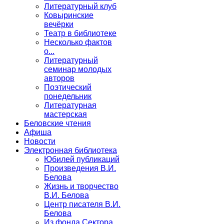
Литературный клуб
Ковыринские
вечёрки
Театр в библиотеке
Несколько фактов
о...
Литературный
семинар молодых
авторов
Поэтический
понедельник
Литературная
мастерская
Беловские чтения
Афиша
Новости
Электронная библиотека
Юбилей публикаций
Произведения В.И.
Белова
Жизнь и творчество
В.И. Белова
Центр писателя В.И.
Белова
Из фонда Сектора