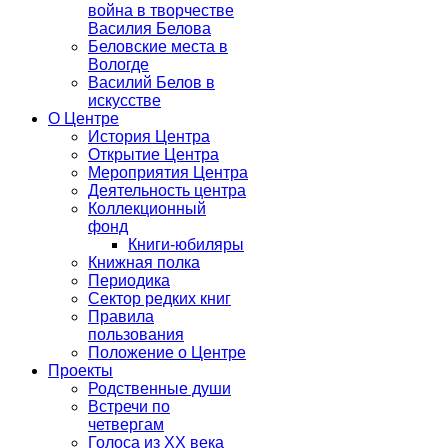
война в творчестве
Василия Белова
Беловские места в
Вологде
Василий Белов в
искусстве
О Центре
История Центра
Открытие Центра
Мероприятия Центра
Деятельность центра
Коллекционный
фонд
Книги-юбиляры
Книжная полка
Периодика
Сектор редких книг
Правила
пользования
Положение о Центре
Проекты
Родственные души
Встречи по
четвергам
Голоса из ХХ века