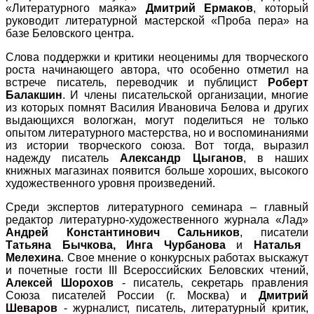
«Литературного маяка»
Дмитрий Ермаков
, который
руководит литературной мастерской «Проба пера» на
базе Беловского центра.
Слова поддержки и критики неоценимы для творческого
роста начинающего автора, что особенно отметил на
встрече писатель, переводчик и публицист
Роберт
Балакшин
. И члены писательской организации, многие
из которых помнят Василия Ивановича Белова и других
выдающихся вологжан, могут поделиться не только
опытом литературного мастерства, но и воспоминаниями
из истории творческого союза. Вот тогда, выразил
надежду писатель
Александр Цыганов
, в наших
книжных магазинах появится больше хороших, высокого
художественного уровня произведений.
Среди экспертов литературного семинара – главный
редактор литературно-художественного журнала «Лад»
Андрей Константинович Сальников
, писатели
Татьяна Бычкова, Инга Чурбанова
и
Наталья
Мелехина
. Свое мнение о конкурсных работах выскажут
и почетные гости III Всероссийских Беловских чтений,
Алексей Шорохов
- писатель, секретарь правления
Союза писателей России (г. Москва) и
Дмитрий
Шеваров
- журналист, писатель, литературный критик,