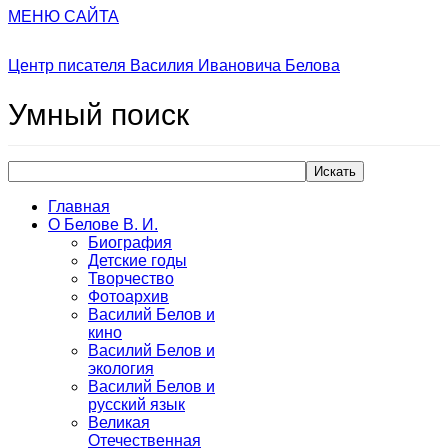
МЕНЮ САЙТА
Центр писателя Василия Ивановича Белова
Умный
поиск
Искать
Главная
О Белове В. И.
Биография
Детские годы
Творчество
Фотоархив
Василий Белов и
кино
Василий Белов и
экология
Василий Белов и
русский язык
Великая
Отечественная