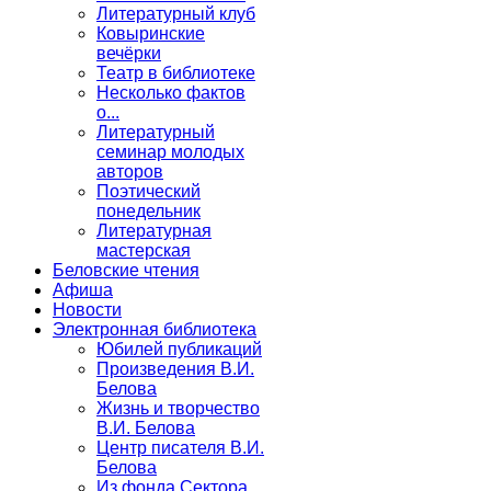
Литературный клуб
Ковыринские
вечёрки
Театр в библиотеке
Несколько фактов
о...
Литературный
семинар молодых
авторов
Поэтический
понедельник
Литературная
мастерская
Беловские чтения
Афиша
Новости
Электронная библиотека
Юбилей публикаций
Произведения В.И.
Белова
Жизнь и творчество
В.И. Белова
Центр писателя В.И.
Белова
Из фонда Сектора