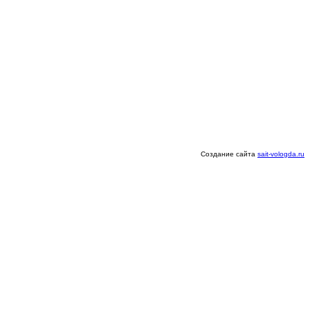
Создание сайта
sait-vologda.ru