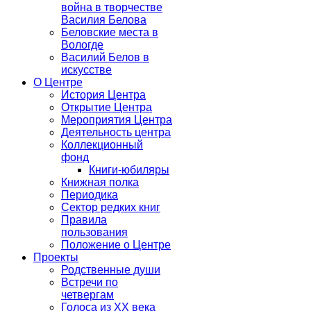
война в творчестве
Василия Белова
Беловские места в
Вологде
Василий Белов в
искусстве
О Центре
История Центра
Открытие Центра
Мероприятия Центра
Деятельность центра
Коллекционный
фонд
Книги-юбиляры
Книжная полка
Периодика
Сектор редких книг
Правила
пользования
Положение о Центре
Проекты
Родственные души
Встречи по
четвергам
Голоса из ХХ века