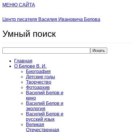
МЕНЮ САЙТА
Центр писателя Василия Ивановича Белова
Умный
поиск
Искать
Главная
О Белове В. И.
Биография
Детские годы
Творчество
Фотоархив
Василий Белов и
кино
Василий Белов и
экология
Василий Белов и
русский язык
Великая
Отечественная