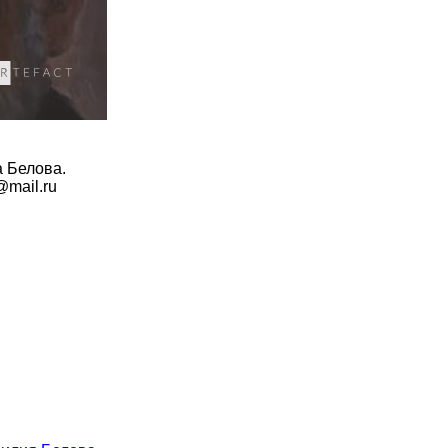
а Белова.
v@mail.ru