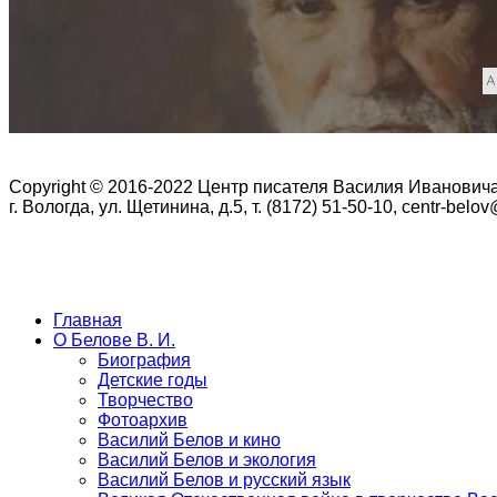
Copyright © 2016-2022 Центр писателя Василия Иванович
г. Вологда, ул. Щетинина, д.5, т. (8172) 51-50-10, centr-belo
Главная
О Белове В. И.
Биография
Детские годы
Творчество
Фотоархив
Василий Белов и кино
Василий Белов и экология
Василий Белов и русский язык