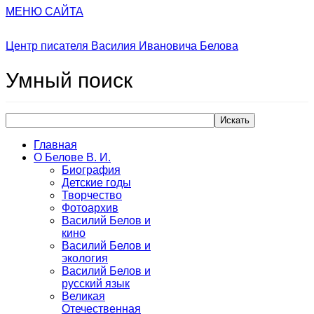
МЕНЮ САЙТА
Центр писателя Василия Ивановича Белова
Умный
поиск
Искать
Главная
О Белове В. И.
Биография
Детские годы
Творчество
Фотоархив
Василий Белов и
кино
Василий Белов и
экология
Василий Белов и
русский язык
Великая
Отечественная