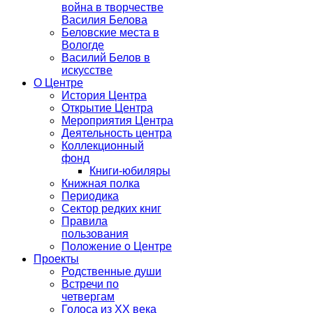
война в творчестве
Василия Белова
Беловские места в
Вологде
Василий Белов в
искусстве
О Центре
История Центра
Открытие Центра
Мероприятия Центра
Деятельность центра
Коллекционный
фонд
Книги-юбиляры
Книжная полка
Периодика
Сектор редких книг
Правила
пользования
Положение о Центре
Проекты
Родственные души
Встречи по
четвергам
Голоса из ХХ века