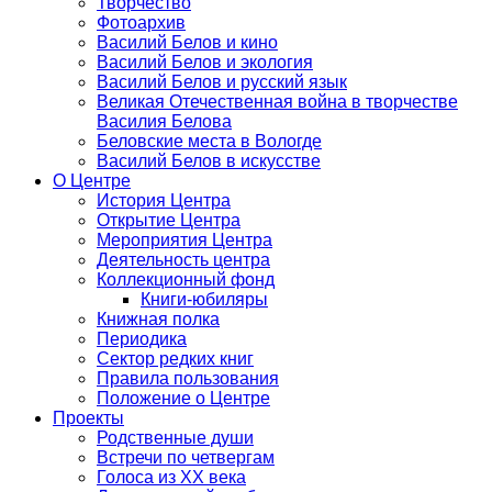
Творчество
Фотоархив
Василий Белов и кино
Василий Белов и экология
Василий Белов и русский язык
Великая Отечественная война в творчестве
Василия Белова
Беловские места в Вологде
Василий Белов в искусстве
О Центре
История Центра
Открытие Центра
Мероприятия Центра
Деятельность центра
Коллекционный фонд
Книги-юбиляры
Книжная полка
Периодика
Сектор редких книг
Правила пользования
Положение о Центре
Проекты
Родственные души
Встречи по четвергам
Голоса из ХХ века