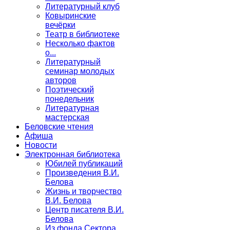
Литературный клуб
Ковыринские
вечёрки
Театр в библиотеке
Несколько фактов
о...
Литературный
семинар молодых
авторов
Поэтический
понедельник
Литературная
мастерская
Беловские чтения
Афиша
Новости
Электронная библиотека
Юбилей публикаций
Произведения В.И.
Белова
Жизнь и творчество
В.И. Белова
Центр писателя В.И.
Белова
Из фонда Сектора