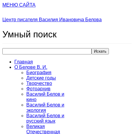
МЕНЮ САЙТА
Центр писателя Василия Ивановича Белова
Умный
поиск
Искать
Главная
О Белове В. И.
Биография
Детские годы
Творчество
Фотоархив
Василий Белов и
кино
Василий Белов и
экология
Василий Белов и
русский язык
Великая
Отечественная