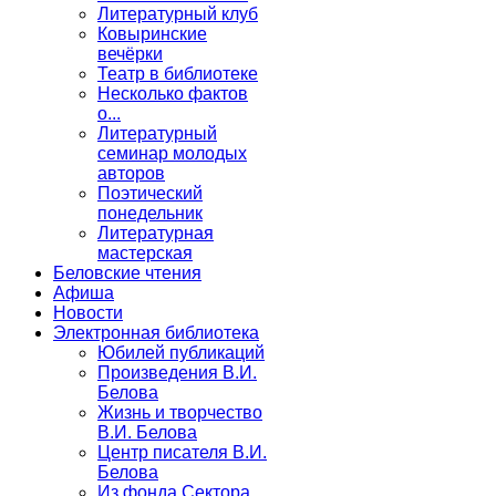
Литературный клуб
Ковыринские
вечёрки
Театр в библиотеке
Несколько фактов
о...
Литературный
семинар молодых
авторов
Поэтический
понедельник
Литературная
мастерская
Беловские чтения
Афиша
Новости
Электронная библиотека
Юбилей публикаций
Произведения В.И.
Белова
Жизнь и творчество
В.И. Белова
Центр писателя В.И.
Белова
Из фонда Сектора