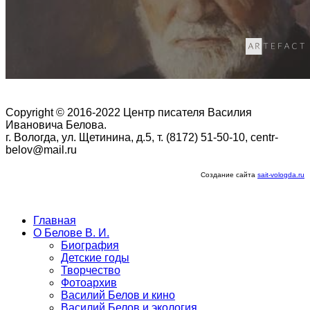
Copyright © 2016-2022 Центр писателя Василия
Ивановича Белова.
г. Вологда, ул. Щетинина, д.5, т. (8172) 51-50-10, centr-
belov@mail.ru
Создание сайта
sait-vologda.ru
Главная
О Белове В. И.
Биография
Детские годы
Творчество
Фотоархив
Василий Белов и кино
Василий Белов и экология