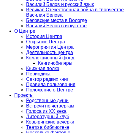
Василий Белов и русский язык
Великая Отечественная война в творчестве
Василия Белова
Беловские места в Вологде
Василий Белов в искусстве
О Центре
История Центра
Открытие Центра
Мероприятия Центра
Деятельность центра
Коллекционный фонд
Книги-юбиляры
Книжная полка
Периодика
Сектор редких книг
Правила пользования
Положение о Центре
Проекты
Родственные души
Встречи по четвергам
Голоса из ХХ века
Литературный клуб
Ковыринские вечёрки
Театр в библиотеке
Несколько фактов о...