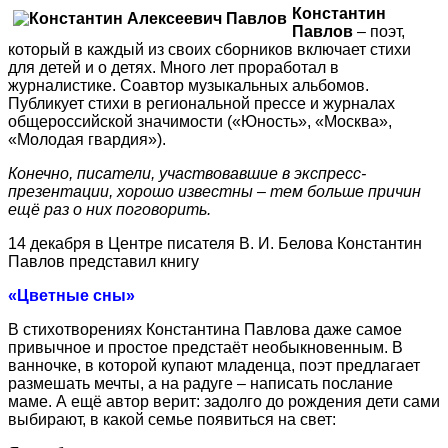
Константин
Павлов
– поэт,
который в каждый из своих сборников включает стихи
для детей и о детях. Много лет проработал в
журналистике. Соавтор музыкальных альбомов.
Публикует стихи в региональной прессе и журналах
общероссийской значимости («Юность», «Москва»,
«Молодая гвардия»).
Конечно, писатели, участвовавшие в экспресс-
презентации, хорошо известны – тем больше причин
ещё раз о них поговорить.
14 декабря в Центре писателя В. И. Белова Константин
Павлов представил книгу
«Цветные сны»
В стихотворениях Константина Павлова даже самое
привычное и простое предстаёт необыкновенным. В
ванночке, в которой купают младенца, поэт предлагает
размешать мечты, а на радуге – написать послание
маме. А ещё автор верит: задолго до рождения дети сами
выбирают, в какой семье появиться на свет: