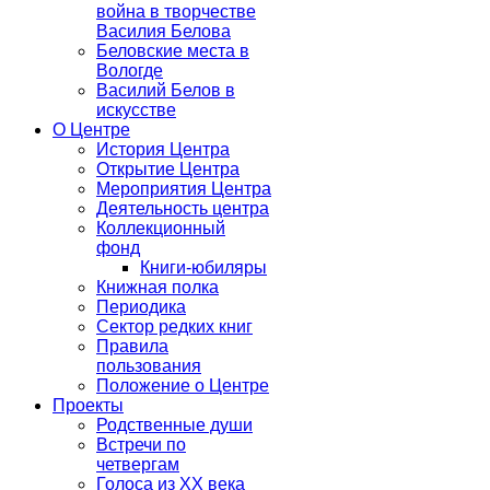
война в творчестве
Василия Белова
Беловские места в
Вологде
Василий Белов в
искусстве
О Центре
История Центра
Открытие Центра
Мероприятия Центра
Деятельность центра
Коллекционный
фонд
Книги-юбиляры
Книжная полка
Периодика
Сектор редких книг
Правила
пользования
Положение о Центре
Проекты
Родственные души
Встречи по
четвергам
Голоса из ХХ века