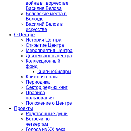
война в творчестве
Василия Белова
Беловские места в
Вологде
Василий Белов в
искусстве
О Центре
История Центра
Открытие Центра
Мероприятия Центра
Деятельность центра
Коллекционный
фонд
Книги-юбиляры
Книжная полка
Периодика
Сектор редких книг
Правила
пользования
Положение о Центре
Проекты
Родственные души
Встречи по
четвергам
Голоса из ХХ века