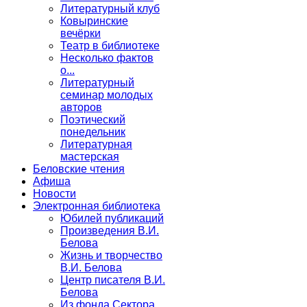
Литературный клуб
Ковыринские
вечёрки
Театр в библиотеке
Несколько фактов
о...
Литературный
семинар молодых
авторов
Поэтический
понедельник
Литературная
мастерская
Беловские чтения
Афиша
Новости
Электронная библиотека
Юбилей публикаций
Произведения В.И.
Белова
Жизнь и творчество
В.И. Белова
Центр писателя В.И.
Белова
Из фонда Сектора