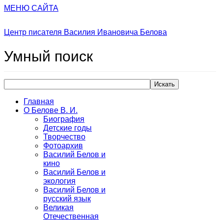
МЕНЮ САЙТА
Центр писателя Василия Ивановича Белова
Умный
поиск
Искать
Главная
О Белове В. И.
Биография
Детские годы
Творчество
Фотоархив
Василий Белов и
кино
Василий Белов и
экология
Василий Белов и
русский язык
Великая
Отечественная