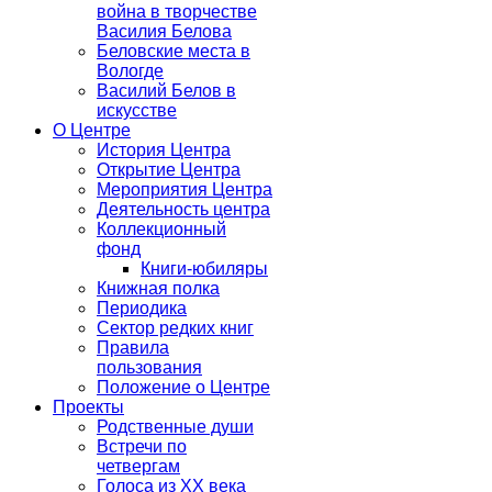
война в творчестве
Василия Белова
Беловские места в
Вологде
Василий Белов в
искусстве
О Центре
История Центра
Открытие Центра
Мероприятия Центра
Деятельность центра
Коллекционный
фонд
Книги-юбиляры
Книжная полка
Периодика
Сектор редких книг
Правила
пользования
Положение о Центре
Проекты
Родственные души
Встречи по
четвергам
Голоса из ХХ века