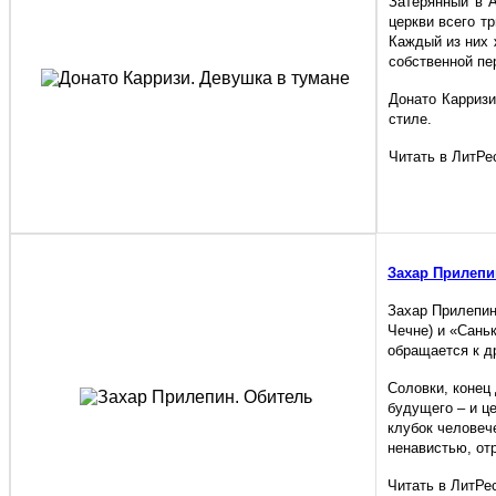
Затерянный в А
церкви всего т
Каждый из них 
собственной пе
Донато Карриз
стиле.
Читать в ЛитРе
Захар Прилепи
Захар Прилепин
Чечне) и «Сань
обращается к д
Соловки, конец
будущего – и ц
клубок человеч
ненавистью, от
Читать в ЛитРе