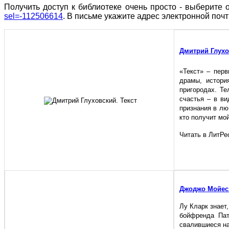
Получить доступ к библиотеке очень просто - выберите 
sel=-112506614
. В письме укажите адрес электронной поч
Дмитрий Глухо
«Текст» – перв
драмы, истори
пригородах. Т
счастья – в ви
признания в люб
кто получит мо
Читать в ЛитРе
Джоджо Мойес.
Лу Кларк знает,
бойфренда Пат
свалившиеся на