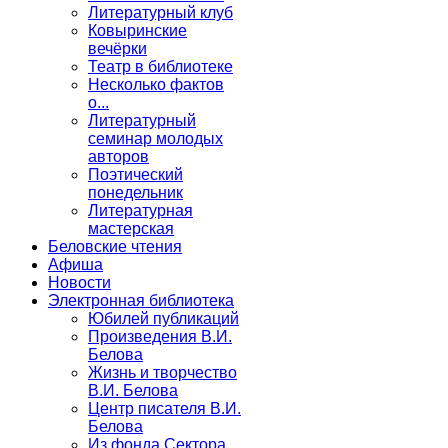
Литературный клуб
Ковыринские
вечёрки
Театр в библиотеке
Несколько фактов
о...
Литературный
семинар молодых
авторов
Поэтический
понедельник
Литературная
мастерская
Беловские чтения
Афиша
Новости
Электронная библиотека
Юбилей публикаций
Произведения В.И.
Белова
Жизнь и творчество
В.И. Белова
Центр писателя В.И.
Белова
Из фонда Сектора