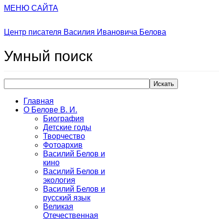
МЕНЮ САЙТА
Центр писателя Василия Ивановича Белова
Умный
поиск
Искать
Главная
О Белове В. И.
Биография
Детские годы
Творчество
Фотоархив
Василий Белов и
кино
Василий Белов и
экология
Василий Белов и
русский язык
Великая
Отечественная