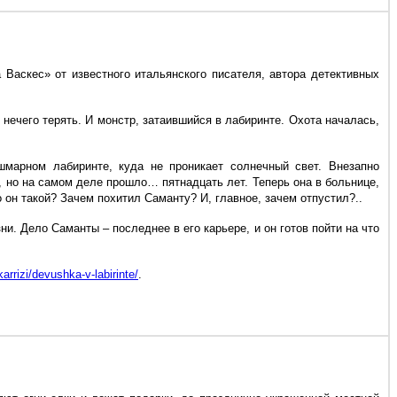
Васкес» от известного итальянского писателя, автора детективных
ечего терять. И монстр, затаившийся в лабиринте. Охота началась,
шмарном лабиринте, куда не проникает солнечный свет. Внезапно
, но на самом деле прошло… пятнадцать лет. Теперь она в больнице,
о он такой? Зачем похитил Саманту? И, главное, зачем отпустил?..
. Дело Саманты – последнее в его карьере, и он готов пойти на что
karrizi/devushka-v-labirinte/
.