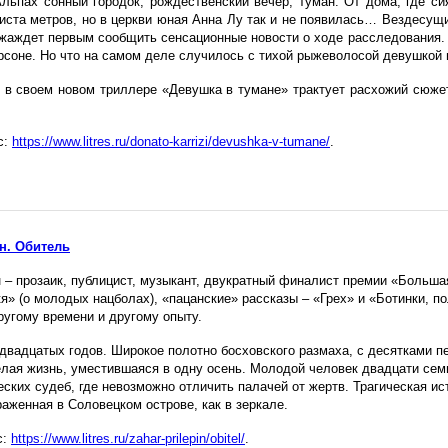
льпах сонный городок, рождественский вечер, туман. От дома, где си
риста метров, но в церкви юная Анна Лу так и не появилась… Вездесу
жаждет первым сообщить сенсационные новости о ходе расследования. 
рсоне. Но что на самом деле случилось с тихой рыжеволосой девушкой и
и в своем новом триллере «Девушка в тумане» трактует расхожий сюж
с:
https://www.litres.ru/donato-karrizi/devushka-v-tumane/
.
н. Обитель
 – прозаик, публицист, музыкант, двукратный финалист премии «Большая
кя» (о молодых нацболах), «пацанские» рассказы – «Грех» и «Ботинки, 
ругому времени и другому опыту.
 двадцатых годов. Широкое полотно босховского размаха, с десятками п
елая жизнь, уместившаяся в одну осень. Молодой человек двадцати семи
еских судеб, где невозможно отличить палачей от жертв. Трагическая ис
раженная в Соловецком острове, как в зеркале.
с:
https://www.litres.ru/zahar-prilepin/obitel/
.