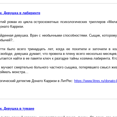
и. Девушка в лабиринте
тий роман из цикла остросюжетных психологических триллеров «Мила 
онато Карризи.
йденная девушка. Врач с необычными способностями. Сыщик, которому н
обычей?..
тти было всего тринадцать лет, когда ее похитили и заточили в ко
свободе, девушка думает, что провела в плену всего несколько месяцев
ытается найти в ее памяти ключ к разгадке тайны хозяина лабиринта. Кт
 мучают смертельно больного частного сыщика, потерявшего смысл жизни
поймать монстра…
огический детектив Донато Карризи в ЛитРес:
https://www.litres.ru/donato-
и. Девушка в тумане