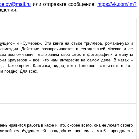
-belov@mail.ru
или отправьте сообщение:
https://vk.com/im?
ождения.
дущего» и «Сумерек». Эта книга на стыке триллера, романа-нуар и
озмездии. Действие разворачивается в сегодняшней Москве и ее
аши воспоминания: мы храним свой смех в фотографиях и минуты
рии браузеров – всё, что нам интересно на самом деле. В чатах –
. Такое время. Картинки, видео, текст. Телефон – это и есть я. Тот,
м поздно. Для всех.
чень нравится работа в кафе и что, скорее всего, она не любит своего
 ближайшем будущем ей понадобятся все силы, чтобы преодолеть