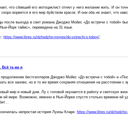
нает, что сбивший его мотоциклист отнял у него желание жить. И он точн
у скоро ворвется в его мир буйством красок. И они оба не знают, что нав
ы после выхода в свет романа Джоджо Мойес «До встречи с тобой» бы
Нью-Йорк таймс», переведена на 31 язык.
с:
https://www.litres.ru/dzhodzho-moyes/do-vstrechi-s-toboy/
.
 Всё та же я
– продолжение бестселлеров Джоджо Мойес «До встречи с тобой» и «Пос
чать все заново, но в то же время сохраняя отношения на расстоянии с
овый мир и новый дом. Лу с головой окунается в работу и светскую жизн
м ей мире. Возможно, именно в Нью-Йорке спустя столько времени ей уда
юбит…
акончилась непростая история Луизы Кларк:
https://www.litres.ru/dzhodzho