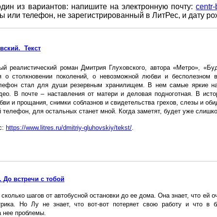
один из вариантов: напишите на электронную почту:
centr
ты или телефон, не зарегистрированный в ЛитРес, и дату р
вский. Текст
ый реалистический роман Дмитрия Глуховского, автора «Метро», «Бу
я о столкновении поколений, о невозможной любви и бесполезном в
елефон стал для души резервным хранилищем. В нем самые яркие н
део. В почте – наставления от матери и деловая подноготная. В исто
ви и прощания, снимки соблазнов и свидетельства грехов, слезы и обиды
й телефон, для остальных станет мной. Когда заметят, будет уже слишко
с:
https://www.litres.ru/dmitriy-gluhovskiy/tekst/
.
 До встречи с тобой
 сколько шагов от автобусной остановки до ее дома. Она знает, что ей о
рика. Но Лу не знает, что вот-вот потеряет свою работу и что в
 нее проблемы.