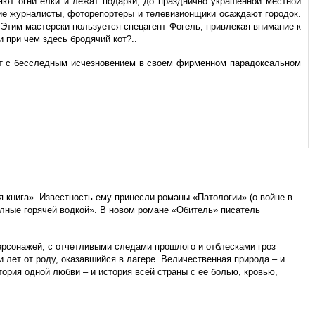
яют огни елки и лежат подарки, до празднично украшенной местной
щие журналисты, фоторепортеры и телевизионщики осаждают городок.
Этим мастерски пользуется спецагент Фогель, привлекая внимание к
 при чем здесь бродячий кот?..
ет с бесследным исчезновением в своем фирменном парадоксальном
 книга». Известность ему принесли романы «Патологии» (о войне в
полные горячей водкой». В новом романе «Обитель» писатель
ерсонажей, с отчетливыми следами прошлого и отблесками гроз
 лет от роду, оказавшийся в лагере. Величественная природа – и
тория одной любви – и история всей страны с ее болью, кровью,