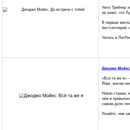
Уилл Трейнор з
не знает, что Л
В первые месяц
бестселлеров «
Читать в ЛитРе
Джоджо Мойес.
«Все та же я» 
Йорк, желая на
Новая страна, н
чем в привычно
самом деле л
Узнайте, чем з