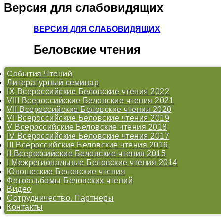
Версия
для слабовидящих
ВЕРСИЯ ДЛЯ СЛАБОВИДЯЩИХ
Беловские
чтения
События Чтений
Литературный семинар
IX Всероссийские Беловские чтения 2022
VIII Всероссийские Беловские чтения 2021
Литературный семинар
VII Всероссийские Беловские чтения 2020
Литературный семинар
VI Всероссийские Беловские чтения 2019
Литературный семинар
V Всероссийские Беловские чтения 2018
Литературный марафон #ЧитаемБелова
IV Всероссийские Беловские чтения 2017
Программа Беловских чтений 2019
Положение
III Всероссийские Беловские чтения 2016
Литературный семинар
Конкурс «Душа хранит»
Программа Беловских чтений 2017
II Всероссийские Беловские чтения 2015
Работы участников Литературного семинара 2019
Работы участников Литературного семинара 2018
Конкурс «Душа хранит»
Программа
I Межрегиональные Беловские чтения 2014
Литературный марафон #ЧитаемБелова
Литературный семинар
Конкурс «Душа хранит»
Открытие Центра В. И. Белова
Юношеские Беловские чтения
Программа Беловских чтений 2018
Литературный марафон #ЧитаемБелова
Литературный семинар
Программа
Программа
Фотоальбомы Беловских чтений
Литературный семинар
Дискуссионные площадки
Литературный марафон #ЧитаемБелова
Конкурс
Конкурс
«О Родине душа моя болит...» - 2009
Видео
Беловский сборник 2017
Беловский сборник
Литературный марафон #ЧитаемБелова
«Эпос крестьянской жизни в произведениях вологодских ав
Сотрудничество. Партнеры
Беловский сборник 2015
«Проблемы нравственности в произведениях В.И. Белова» 
Контакты
«Тихая моя Родина...» - 2011
«Хранитель русского лада» - 2010