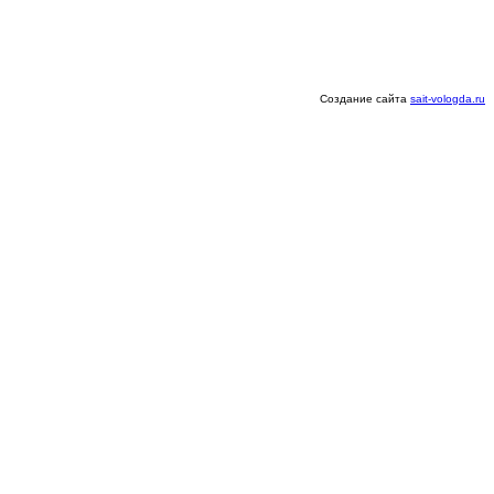
Создание сайта
sait-vologda.ru