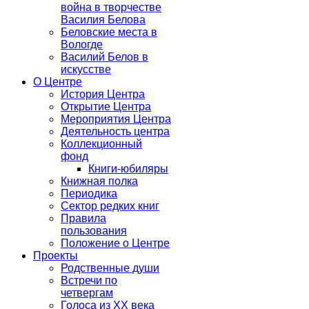
война в творчестве
Василия Белова
Беловские места в
Вологде
Василий Белов в
искусстве
О Центре
История Центра
Открытие Центра
Мероприятия Центра
Деятельность центра
Коллекционный
фонд
Книги-юбиляры
Книжная полка
Периодика
Сектор редких книг
Правила
пользования
Положение о Центре
Проекты
Родственные души
Встречи по
четвергам
Голоса из ХХ века