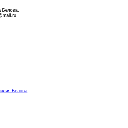
а Белова.
v@mail.ru
силия Белова