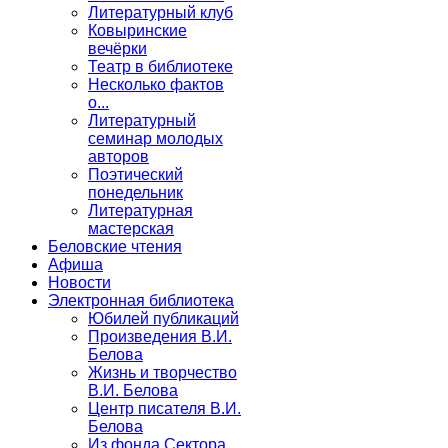
Литературный клуб
Ковыринские
вечёрки
Театр в библиотеке
Несколько фактов
о...
Литературный
семинар молодых
авторов
Поэтический
понедельник
Литературная
мастерская
Беловские чтения
Афиша
Новости
Электронная библиотека
Юбилей публикаций
Произведения В.И.
Белова
Жизнь и творчество
В.И. Белова
Центр писателя В.И.
Белова
Из фонда Сектора