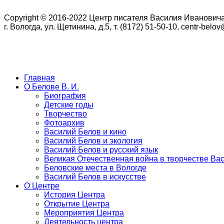
Copyright © 2016-2022 Центр писателя Василия Иванович
г. Вологда, ул. Щетинина, д.5, т. (8172) 51-50-10, centr-belo
Главная
О Белове В. И.
Биография
Детские годы
Творчество
Фотоархив
Василий Белов и кино
Василий Белов и экология
Василий Белов и русский язык
Великая Отечественная война в творчестве Ва
Беловские места в Вологде
Василий Белов в искусстве
О Центре
История Центра
Открытие Центра
Мероприятия Центра
Деятельность центра