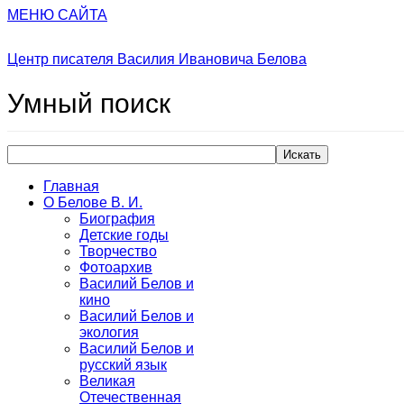
МЕНЮ САЙТА
Центр писателя Василия Ивановича Белова
Умный
поиск
Искать
Главная
О Белове В. И.
Биография
Детские годы
Творчество
Фотоархив
Василий Белов и
кино
Василий Белов и
экология
Василий Белов и
русский язык
Великая
Отечественная