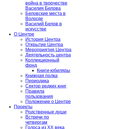
война в творчестве
Василия Белова
Беловские места в
Вологде
Василий Белов в
искусстве
О Центре
История Центра
Открытие Центра
Мероприятия Центра
Деятельность центра
Коллекционный
фонд
Книги-юбиляры
Книжная полка
Периодика
Сектор редких книг
Правила
пользования
Положение о Центре
Проекты
Родственные души
Встречи по
четвергам
Голоса из ХХ века