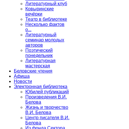
Литературный клуб
Ковыринские
вечёрки
Театр в библиотеке
Несколько фактов
о...
Литературный
семинар молодых
авторов
Поэтический
понедельник
Литературная
мастерская
Беловские чтения
Афиша
Новости
Электронная библиотека
Юбилей публикаций
Произведения В.И.
Белова
Жизнь и творчество
В.И. Белова
Центр писателя В.И.
Белова
Из фонда Сектора