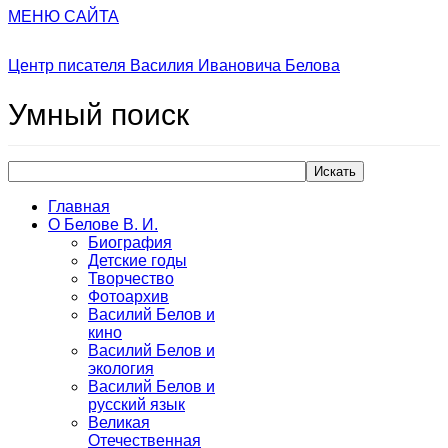
МЕНЮ САЙТА
Центр писателя Василия Ивановича Белова
Умный
поиск
Искать
Главная
О Белове В. И.
Биография
Детские годы
Творчество
Фотоархив
Василий Белов и
кино
Василий Белов и
экология
Василий Белов и
русский язык
Великая
Отечественная