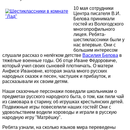
10 мая сотрудники
Центра писателя В.И.
Белова принимали
гостей из Вологодского
многопрофильного
лицея. Ребята-
шестиклассники были у
нас впервые. Они с
большим интересом
слушали рассказ о нелёгком детстве
Василия Белова
в
тяжёлые военные годы. Об отце Иване Фёдоровиче,
который учил своих сыновей плотничать. О матери
Анфисе Ивановне, которая знала много русских
народных сказок и песен, частушек и прибауток, и
рассказывали их своим детям.
Наши сказочные персонажи поведали школьникам о
предметах русского народного быта, о том, как пили чай
из самовара в старину, об игрушках крестьянских детей.
Подвижные игры повеселили наших гостей! Они с
удовольствием водили хороводы и играли в русскую
народную игру "Матрёшку".
Ребята узнали, на сколько языков мира переведены