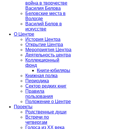
война в творчестве
Василия Белова
Беловские места в
Вологде
Василий Белов в
искусстве
О Центре
История Центра
Открытие Центра
Мероприятия Центра
Деятельность центра
Коллекционный
фонд
Книги-юбиляры
Книжная полка
Периодика
Сектор редких книг
Правила
пользования
Положение о Центре
Проекты
Родственные души
Встречи по
четвергам
Голоса из ХХ века