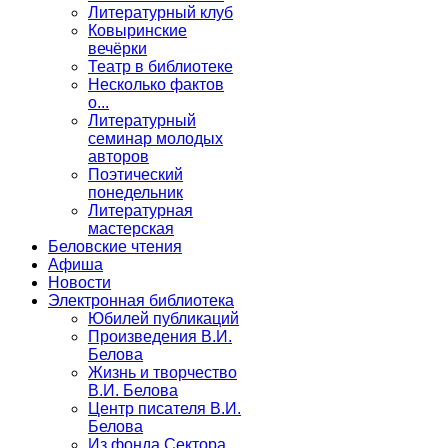
Литературный клуб
Ковыринские
вечёрки
Театр в библиотеке
Несколько фактов
о...
Литературный
семинар молодых
авторов
Поэтический
понедельник
Литературная
мастерская
Беловские чтения
Афиша
Новости
Электронная библиотека
Юбилей публикаций
Произведения В.И.
Белова
Жизнь и творчество
В.И. Белова
Центр писателя В.И.
Белова
Из фонда Сектора