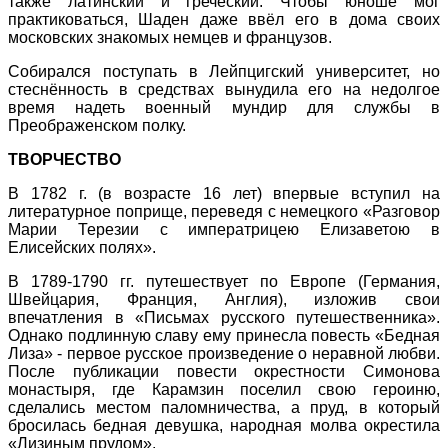
также латинский и греческий. Чтобы юноше мог
практиковаться, Шаден даже ввёл его в дома своих
московских знакомых немцев и французов.
Собирался поступать в Лейпцигский университет, но
стеснённость в средствах вынудила его на недолгое
время надеть военный мундир для службы в
Преображенском полку.
ТВОРЧЕСТВО
В 1782 г. (в возрасте 16 лет) впервые вступил на
литературное поприще, переведя с немецкого «Разговор
Марии Терезии с императрицею Елизаветою в
Елисейских полях».
В 1789-1790 гг. путешествует по Европе (Германия,
Швейцария, Франция, Англия), изложив свои
впечатления в «Письмах русского путешественника».
Однако подлинную славу ему принесла повесть «Бедная
Лиза» - первое русское произведение о неравной любви.
После публикации повести окрестности Симонова
монастыря, где Карамзин поселил свою героиню,
сделались местом паломничества, а пруд, в который
бросилась бедная девушка, народная молва окрестила
«Лизиным прудом».