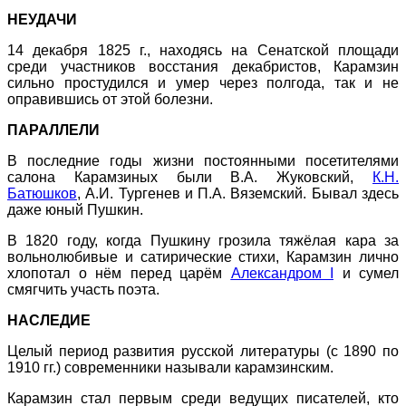
НЕУДАЧИ
14 декабря 1825 г., находясь на Сенатской площади
среди участников восстания декабристов, Карамзин
сильно простудился и умер через полгода, так и не
оправившись от этой болезни.
ПАРАЛЛЕЛИ
В последние годы жизни постоянными посетителями
салона Карамзиных были В.А. Жуковский,
К.Н.
Батюшков
, А.И. Тургенев и П.А. Вяземский. Бывал здесь
даже юный Пушкин.
В 1820 году, когда Пушкину грозила тяжёлая кара за
вольнолюбивые и сатирические стихи, Карамзин лично
хлопотал о нём перед царём
Александром I
и сумел
смягчить участь поэта.
НАСЛЕДИЕ
Целый период развития русской литературы (с 1890 по
1910 гг.) современники называли карамзинским.
Карамзин стал первым среди ведущих писателей, кто