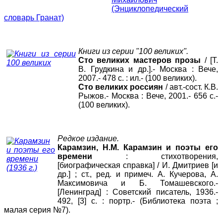
(Энциклопедический
словарь Гранат)
Книги из серии "100 великих".
Сто великих мастеров прозы
/ [Т.
В. Грудкина и др.].- Москва : Вече,
2007.- 478 с. : ил.- (100 великих).
Сто великих россиян
/ авт.-сост. К.В.
Рыжов.- Москва : Вече, 2001.- 656 с.-
(100 великих).
Редкое издание.
Карамзин, Н.М. Карамзин и поэты его
времени
: стихотворения,
[биографическая справка] / И. Дмитриев [и
др.] ; ст., ред. и примеч. А. Кучерова, А.
Максимовича и Б. Томашевского.-
[Ленинград] : Советский писатель, 1936.-
492, [3] с. : портр.- (Библиотека поэта ;
малая серия №7).