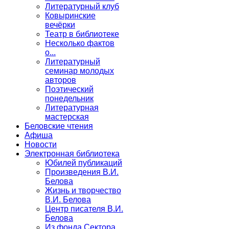
Литературный клуб
Ковыринские
вечёрки
Театр в библиотеке
Несколько фактов
о...
Литературный
семинар молодых
авторов
Поэтический
понедельник
Литературная
мастерская
Беловские чтения
Афиша
Новости
Электронная библиотека
Юбилей публикаций
Произведения В.И.
Белова
Жизнь и творчество
В.И. Белова
Центр писателя В.И.
Белова
Из фонда Сектора