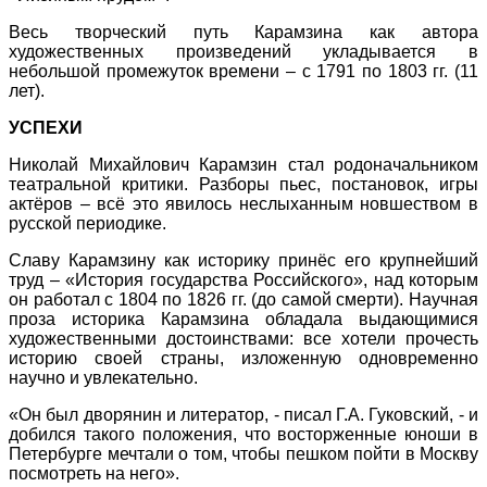
Весь творческий путь Карамзина как автора
художественных произведений укладывается в
небольшой промежуток времени – с 1791 по 1803 гг. (11
лет).
УСПЕХИ
Николай Михайлович Карамзин стал родоначальником
театральной критики. Разборы пьес, постановок, игры
актёров – всё это явилось неслыханным новшеством в
русской периодике.
Славу Карамзину как историку принёс его крупнейший
труд – «История государства Российского», над которым
он работал с 1804 по 1826 гг. (до самой смерти). Научная
проза историка Карамзина обладала выдающимися
художественными достоинствами: все хотели прочесть
историю своей страны, изложенную одновременно
научно и увлекательно.
«Он был дворянин и литератор, - писал Г.А. Гуковский, - и
добился такого положения, что восторженные юноши в
Петербурге мечтали о том, чтобы пешком пойти в Москву
посмотреть на него».