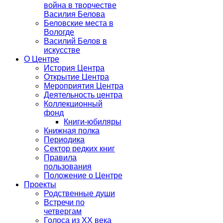
война в творчестве
Василия Белова
Беловские места в
Вологде
Василий Белов в
искусстве
О Центре
История Центра
Открытие Центра
Мероприятия Центра
Деятельность центра
Коллекционный
фонд
Книги-юбиляры
Книжная полка
Периодика
Сектор редких книг
Правила
пользования
Положение о Центре
Проекты
Родственные души
Встречи по
четвергам
Голоса из ХХ века