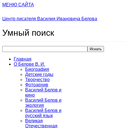
МЕНЮ САЙТА
Центр писателя Василия Ивановича Белова
Умный
поиск
Искать
Главная
О Белове В. И.
Биография
Детские годы
Творчество
Фотоархив
Василий Белов и
кино
Василий Белов и
экология
Василий Белов и
русский язык
Великая
Отечественная