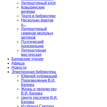
Литературный клуб
Ковыринские
вечёрки
Театр в библиотеке
Несколько фактов
о...
Литературный
семинар молодых
авторов
Поэтический
понедельник
Литературная
мастерская
Беловские чтения
Афиша
Новости
Электронная библиотека
Юбилей публикаций
Произведения В.И.
Белова
Жизнь и творчество
В.И. Белова
Центр писателя В.И.
Белова
Из фонда Сектора