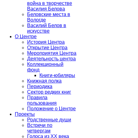
война в творчестве
Василия Белова
Беловские места в
Вологде
Василий Белов в
искусстве
О Центре
История Центра
Открытие Центра
Мероприятия Центра
Деятельность центра
Коллекционный
фонд
Книги-юбиляры
Книжная полка
Периодика
Сектор редких книг
Правила
пользования
Положение о Центре
Проекты
Родственные души
Встречи по
четвергам
Голоса из ХХ века