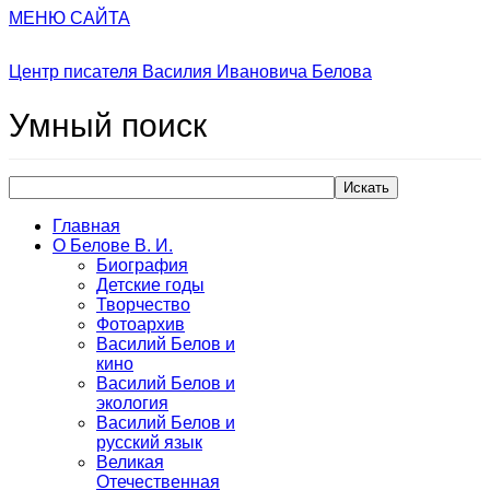
МЕНЮ САЙТА
Центр писателя Василия Ивановича Белова
Умный
поиск
Искать
Главная
О Белове В. И.
Биография
Детские годы
Творчество
Фотоархив
Василий Белов и
кино
Василий Белов и
экология
Василий Белов и
русский язык
Великая
Отечественная