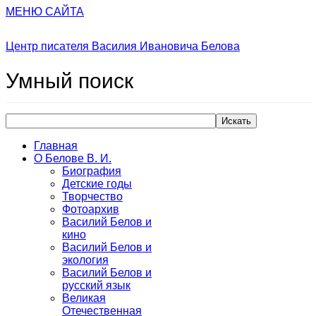
МЕНЮ САЙТА
Центр писателя Василия Ивановича Белова
Умный
поиск
Искать
Главная
О Белове В. И.
Биография
Детские годы
Творчество
Фотоархив
Василий Белов и
кино
Василий Белов и
экология
Василий Белов и
русский язык
Великая
Отечественная