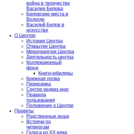
война в творчестве
Василия Белова
Беловские места в
Вологде
Василий Белов в
искусстве
О Центре
История Центра
Открытие Центра
Мероприятия Центра
Деятельность центра
Коллекционный
фонд
Книги-юбиляры
Книжная полка
Периодика
Сектор редких книг
Правила
пользования
Положение о Центре
Проекты
Родственные души
Встречи по
четвергам
Голоса из ХХ века