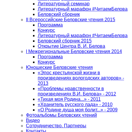
Литературный семинар
Литературный марафон #ЧитаемБелова
Беловский сборник
II Всероссийские Беловские чтения 2015
Программа
Конкурс
Литературный марафон #ЧитаемБелова
Беловский сборник 2015
Открытие Центра В. И. Белова
I Межрегиональные Беловские чтения 2014
Программа
Конкурс
Юношеские Беловские чтения
«Эпос крестьянской жизни в
произведениях вологодских авторов» -
2013
«Проблемы нравственности в
произведениях В.И. Белова» - 2012
«Тихая моя Родина...» - 2011
«Хранитель русского лада» - 2010
«О Родине душа моя болит...» - 2009
Фотоальбомы Беловских чтений
Видео
Сотрудничество. Партнеры
Контакты