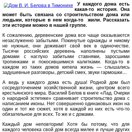
У каждого дома есть
какая-то история. Она
может быть связана со строительством дома или
людьми, которые в нем когда-то жили. Рассказать
эти истории можно в нашей группе.
К сожалению, деревенские дома все чаще оказываются
незаслуженно забытыми. Покинутые однажды и никому
не нужные, они доживают свой век в одиночестве.
Тысячи российских деревень наполнены пустыми
домами с наглухо забитыми ставнями, заросшими
тропинками и покосившимися калитками. Когда-то в
каждом из таких домов кипела жизнь — слышались
задушевные разговоры, детский смех, звуки гармошки…
А ведь у каждого дома есть душа! Родной дом был
сосредоточением хозяйственной жизни, центром всего
крестьянского мира. Василий Белов в книге «Лад. Очерки
о народной эстетике» сравнивает строительство дома с
написанием иконы. Нет совершенно одинаковых икон на
один и тот же сюжет, хотя в каждой из них есть что-то
обязательное для всех. То же и с домами.
Каждый дом неповторим! Хотя бы потому, что для
каждого человека свой дом всегда милее и лучше других