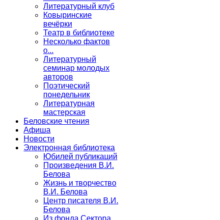
Литературный клуб
Ковыринские
вечёрки
Театр в библиотеке
Несколько фактов
о...
Литературный
семинар молодых
авторов
Поэтический
понедельник
Литературная
мастерская
Беловские чтения
Афиша
Новости
Электронная библиотека
Юбилей публикаций
Произведения В.И.
Белова
Жизнь и творчество
В.И. Белова
Центр писателя В.И.
Белова
Из фонда Сектора