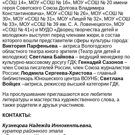
«СОШ 14», МОУ «СОШ № 16», МОУ «СОШ № 20 имени
героя Советского Союза Долгова Владимира
Константиновича», МОУ «СОШ № 26», МОУ «СОШ №
30», МОУ «СОШ № 31», МОУ «Лицей № 32», МОУ «СОШ
№ 33», МОУ «СОШ № 39 им. С. А. Ловенецкого», МОУ
«СОШ № 41») и МУДО «Дворец творчества детей и
молодежи» выступят перед членами жюри, в состав
которого вошли представители сферы культуры города:
Виктория Парфеньева
– актриса Вологодского
областного театра юного зрителя (Театр для детей и
молодежи);
Светлана Байкова
– ведущий менеджер по
культурно-массовому досугу ГДК;
Геннадий Сазонов
–
член Союза писателей России, член Союза журналистов
России;
Людмила Сергеева-Христова
– главный
библиотекарь Юношеского центра ВОУНБ;
Светлана
Войцех
–актриса, режиссер высшей категории ГДК.
На прослушивание приглашаются все любители
литературы и мастерства художественного слова, а
также родители и друзья участников.
КОНТАКТЫ:
Кузнецова Надежда Иннокентьевна,
куратор районного этапа