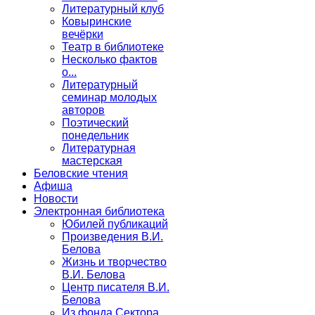
Литературный клуб
Ковыринские
вечёрки
Театр в библиотеке
Несколько фактов
о...
Литературный
семинар молодых
авторов
Поэтический
понедельник
Литературная
мастерская
Беловские чтения
Афиша
Новости
Электронная библиотека
Юбилей публикаций
Произведения В.И.
Белова
Жизнь и творчество
В.И. Белова
Центр писателя В.И.
Белова
Из фонда Сектора