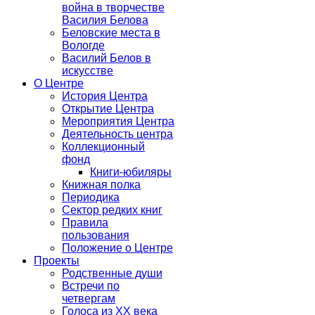
война в творчестве
Василия Белова
Беловские места в
Вологде
Василий Белов в
искусстве
О Центре
История Центра
Открытие Центра
Мероприятия Центра
Деятельность центра
Коллекционный
фонд
Книги-юбиляры
Книжная полка
Периодика
Сектор редких книг
Правила
пользования
Положение о Центре
Проекты
Родственные души
Встречи по
четвергам
Голоса из ХХ века