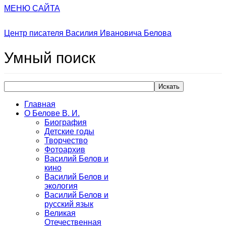
МЕНЮ САЙТА
Центр писателя Василия Ивановича Белова
Умный
поиск
Искать
Главная
О Белове В. И.
Биография
Детские годы
Творчество
Фотоархив
Василий Белов и
кино
Василий Белов и
экология
Василий Белов и
русский язык
Великая
Отечественная