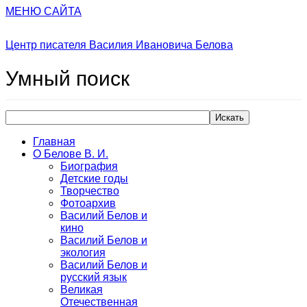
МЕНЮ САЙТА
Центр писателя Василия Ивановича Белова
Умный
поиск
Искать
Главная
О Белове В. И.
Биография
Детские годы
Творчество
Фотоархив
Василий Белов и
кино
Василий Белов и
экология
Василий Белов и
русский язык
Великая
Отечественная