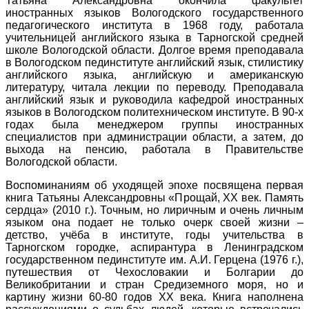
Татьяна Александровна окончила факультет
иностранных языков Вологодского государственного
педагогического института в 1968 году, работала
учительницей английского языка в Тарногской средней
школе Вологодской области. Долгое время преподавала
в Вологодском пединституте английский язык, стилистику
английского языка, английскую и американскую
литературу, читала лекции по переводу. Преподавала
английский язык и руководила кафедрой иностранных
языков в Вологодском политехническом институте. В 90-х
годах была менеджером группы иностранных
специалистов при администрации области, а затем, до
выхода на пенсию, работала в Правительстве
Вологодской области.
Воспоминаниям об уходящей эпохе посвящена первая
книга Татьяны Александровны «Прощай, XX век. Память
сердца» (2010 г.). Точным, но лиричным и очень личным
языком она подает не только очерк своей жизни –
детство, учёба в институте, годы учительства в
Тарногском городке, аспирантура в Ленинградском
государственном пединституте им. А.И. Герцена (1976 г.),
путешествия от Чехословакии и Болгарии до
Великобритании и стран Средиземного моря, но и
картину жизни 60-80 годов XX века. Книга наполнена