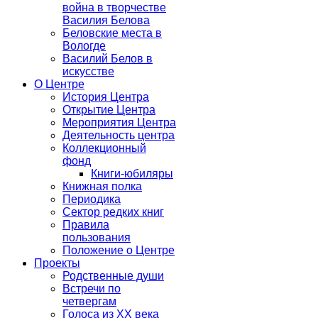
война в творчестве
Василия Белова
Беловские места в
Вологде
Василий Белов в
искусстве
О Центре
История Центра
Открытие Центра
Мероприятия Центра
Деятельность центра
Коллекционный
фонд
Книги-юбиляры
Книжная полка
Периодика
Сектор редких книг
Правила
пользования
Положение о Центре
Проекты
Родственные души
Встречи по
четвергам
Голоса из ХХ века