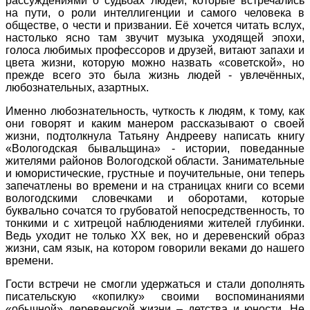
рассуждениями о судьбах людей, которые встречались
на пути, о роли интеллигенции и самого человека в
обществе, о чести и призвании. Её хочется читать вслух,
настолько ясно там звучит музыка уходящей эпохи,
голоса любимых профессоров и друзей, витают запахи и
цвета жизни, которую можно назвать «советской», но
прежде всего это была жизнь людей - увлечённых,
любознательных, азартных.
Именно любознательность, чуткость к людям, к тому, как
они говорят и каким манером рассказывают о своей
жизни, подтолкнула Татьяну Андрееву написать книгу
«Вологодская бывальщина» - истории, поведанные
жителями районов Вологодской области. Занимательные
и юмористические, грустные и поучительные, они теперь
запечатлены во времени и на страницах книги со всеми
вологодскими словечками и оборотами, которые
буквально сочатся то грубоватой непосредственность, то
тонкими и с хитрецой наблюдениями жителей глубинки.
Ведь уходит не только XX век, но и деревенский образ
жизни, сам язык, на котором говорили веками до нашего
времени.
Гости встречи не смогли удержаться и стали дополнять
писательскую «копилку» своими воспоминаниями
«обычной» деревенской жизни – детства и юности. Не