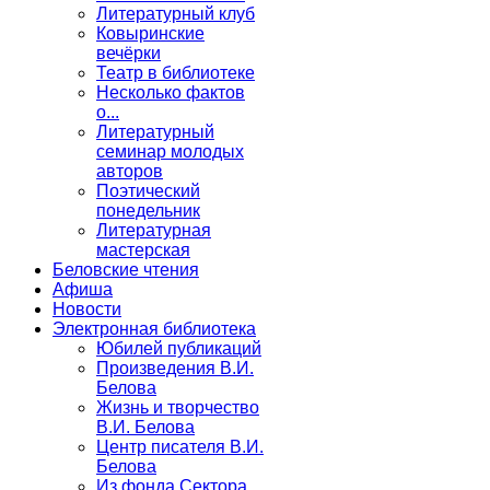
Литературный клуб
Ковыринские
вечёрки
Театр в библиотеке
Несколько фактов
о...
Литературный
семинар молодых
авторов
Поэтический
понедельник
Литературная
мастерская
Беловские чтения
Афиша
Новости
Электронная библиотека
Юбилей публикаций
Произведения В.И.
Белова
Жизнь и творчество
В.И. Белова
Центр писателя В.И.
Белова
Из фонда Сектора