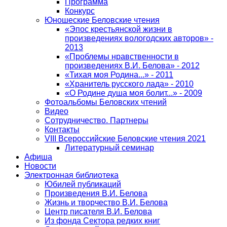
Программа
Конкурс
Юношеские Беловские чтения
«Эпос крестьянской жизни в
произведениях вологодских авторов» -
2013
«Проблемы нравственности в
произведениях В.И. Белова» - 2012
«Тихая моя Родина...» - 2011
«Хранитель русского лада» - 2010
«О Родине душа моя болит...» - 2009
Фотоальбомы Беловских чтений
Видео
Сотрудничество. Партнеры
Контакты
VIII Всероссийские Беловские чтения 2021
Литературный семинар
Афиша
Новости
Электронная библиотека
Юбилей публикаций
Произведения В.И. Белова
Жизнь и творчество В.И. Белова
Центр писателя В.И. Белова
Из фонда Сектора редких книг