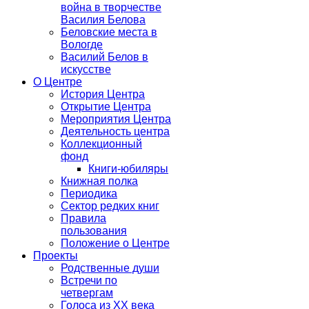
война в творчестве
Василия Белова
Беловские места в
Вологде
Василий Белов в
искусстве
О Центре
История Центра
Открытие Центра
Мероприятия Центра
Деятельность центра
Коллекционный
фонд
Книги-юбиляры
Книжная полка
Периодика
Сектор редких книг
Правила
пользования
Положение о Центре
Проекты
Родственные души
Встречи по
четвергам
Голоса из ХХ века