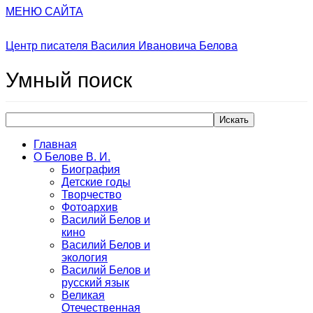
МЕНЮ САЙТА
Центр писателя Василия Ивановича Белова
Умный
поиск
Искать
Главная
О Белове В. И.
Биография
Детские годы
Творчество
Фотоархив
Василий Белов и
кино
Василий Белов и
экология
Василий Белов и
русский язык
Великая
Отечественная