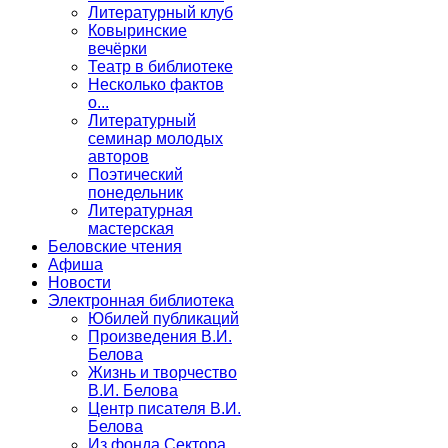
Литературный клуб
Ковыринские
вечёрки
Театр в библиотеке
Несколько фактов
о...
Литературный
семинар молодых
авторов
Поэтический
понедельник
Литературная
мастерская
Беловские чтения
Афиша
Новости
Электронная библиотека
Юбилей публикаций
Произведения В.И.
Белова
Жизнь и творчество
В.И. Белова
Центр писателя В.И.
Белова
Из фонда Сектора