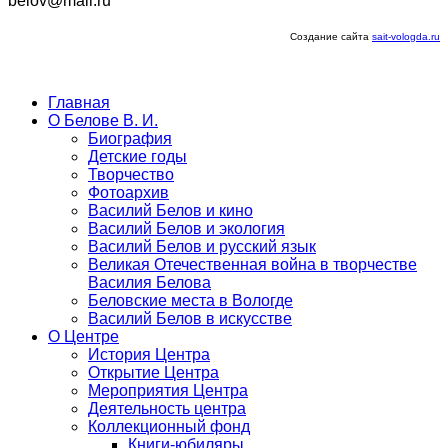
belov@mail.ru
Создание сайта
sait-vologda.ru
Главная
О Белове В. И.
Биография
Детские годы
Творчество
Фотоархив
Василий Белов и кино
Василий Белов и экология
Василий Белов и русский язык
Великая Отечественная война в творчестве
Василия Белова
Беловские места в Вологде
Василий Белов в искусстве
О Центре
История Центра
Открытие Центра
Мероприятия Центра
Деятельность центра
Коллекционный фонд
Книги-юбиляры