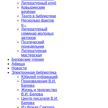
Литературный клуб
Ковыринские
вечёрки
Театр в библиотеке
Несколько фактов
о...
Литературный
семинар молодых
авторов
Поэтический
понедельник
Литературная
мастерская
Беловские чтения
Афиша
Новости
Электронная библиотека
Юбилей публикаций
Произведения В.И.
Белова
Жизнь и творчество
В.И. Белова
Центр писателя В.И.
Белова
Из фонда Сектора