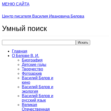
МЕНЮ САЙТА
Центр писателя Василия Ивановича Белова
Умный
поиск
Искать
Главная
О Белове В. И.
Биография
Детские годы
Творчество
Фотоархив
Василий Белов и
кино
Василий Белов и
экология
Василий Белов и
русский язык
Великая
Отечественная