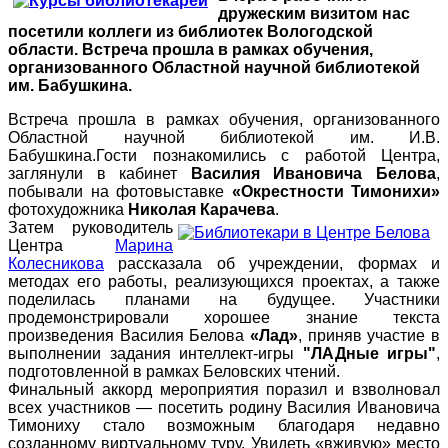
дружеским визитом нас
посетили коллеги из библиотек Вологодской
области. Встреча прошла в рамках обучения,
организованного Областной научной библиотекой
им. Бабушкина.
Встреча прошла в рамках обучения, организованного
Областной научной библиотекой им. И.В.
Бабушкина.Гости познакомились с работой Центра,
заглянули в кабинет
Василия Ивановича Белова
,
побывали на фотовыставке
«Окрестности Тимонихи»
фотохудожника
Николая Карачева
.
Затем руководитель
Центра
Марина
Колесникова
рассказала об учреждении, формах и
методах его работы, реализующихся проектах, а также
поделилась планами на будущее. Участники
продемонстрировали хорошее знание текста
произведения Василия Белова
«Лад»
, приняв участие в
выполнении задания интеллект-игры
"ЛАДные игры"
,
подготовленной в рамках Беловских чтений.
Финальный аккорд мероприятия поразил и взволновал
всех участников — посетить родину Василия Ивановича
Тимониху стало возможным благодаря недавно
созданному виртуальному туру. Увидеть «вживую» место