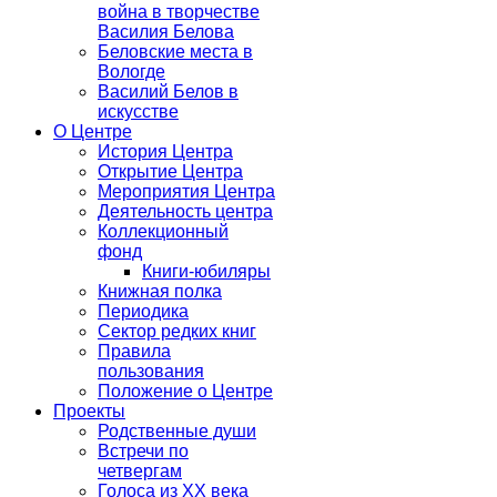
война в творчестве
Василия Белова
Беловские места в
Вологде
Василий Белов в
искусстве
О Центре
История Центра
Открытие Центра
Мероприятия Центра
Деятельность центра
Коллекционный
фонд
Книги-юбиляры
Книжная полка
Периодика
Сектор редких книг
Правила
пользования
Положение о Центре
Проекты
Родственные души
Встречи по
четвергам
Голоса из ХХ века