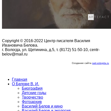
Copyright © 2016-2022 Центр писателя Василия
Ивановича Белова.
г. Вологда, ул. Щетинина, д.5, т. (8172) 51-50-10, centr-
belov@mail.ru
Создание сайта
sait-vologda.ru
Главная
О Белове В. И.
Биография
Детские годы
Творчество
Фотоархив
Василий Белов и кино
Василий Белов и экология