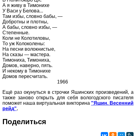
А я живу в Тимонихе
У Васи у Белова...
Там избы, словно бабы, —
Добротны и плотны,
А бабы, словно избы, —
Степенные.
Коли не Колотиловы,
То уж Колоколены:
На песни волокнистые,
На сказы — мастера.
Тимониха, Тимониха,
Домов, наверно, пять.
И некому в Тимонихе
Домов пересчитать.
1966
Ещё раз окунуться в строчки Яшинских произведений, а
также заново открыть для себя вологодского писателя
поможет наша виртуальная викторина
"Яшин. Весенний
рейд"
.
Поделиться