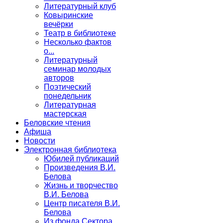
Литературный клуб
Ковыринские
вечёрки
Театр в библиотеке
Несколько фактов
о...
Литературный
семинар молодых
авторов
Поэтический
понедельник
Литературная
мастерская
Беловские чтения
Афиша
Новости
Электронная библиотека
Юбилей публикаций
Произведения В.И.
Белова
Жизнь и творчество
В.И. Белова
Центр писателя В.И.
Белова
Из фонда Сектора