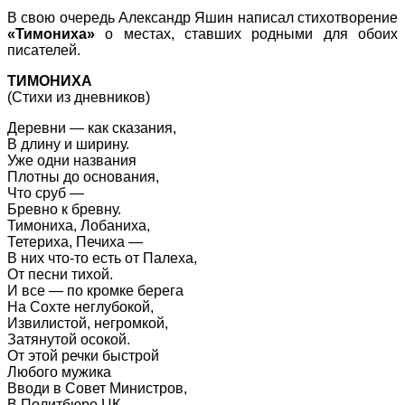
В свою очередь Александр Яшин написал стихотворение
«Тимониха»
о местах, ставших родными для обоих
писателей.
ТИМОНИХА
(Стихи из дневников)
Деревни — как сказания,
В длину и ширину.
Уже одни названия
Плотны до основания,
Что сруб —
Бревно к бревну.
Тимониха, Лобаниха,
Тетериха, Печиха —
В них что-то есть от Палеха,
От песни тихой.
И все — по кромке берега
На Сохте неглубокой,
Извилистой, негромкой,
Затянутой осокой.
От этой речки быстрой
Любого мужика
Вводи в Совет Министров,
В Политбюро ЦК.