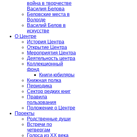
война в творчестве
Василия Белова
Беловские места в
Вологде
Василий Белов в
искусстве
О Центре
История Центра
Открытие Центра
Мероприятия Центра
Деятельность центра
Коллекционный
фонд
Книги-юбиляры
Книжная полка
Периодика
Сектор редких книг
Правила
пользования
Положение о Центре
Проекты
Родственные души
Встречи по
четвергам
Голоса из ХХ века