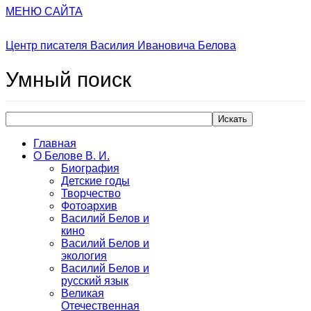
МЕНЮ САЙТА
Центр писателя Василия Ивановича Белова
Умный
поиск
Искать
Главная
О Белове В. И.
Биография
Детские годы
Творчество
Фотоархив
Василий Белов и
кино
Василий Белов и
экология
Василий Белов и
русский язык
Великая
Отечественная