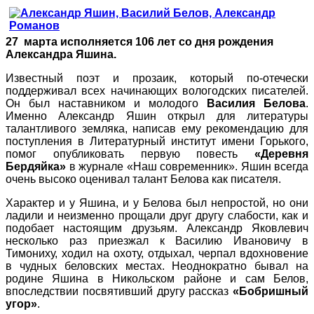
27 марта исполняется 106 лет со дня рождения
Александра Яшина.
Известный поэт и прозаик, который по-отечески
поддерживал всех начинающих вологодских писателей.
Он был наставником и молодого
Василия Белова
.
Именно Александр Яшин открыл для литературы
талантливого земляка, написав ему рекомендацию для
поступления в Литературный институт имени Горького,
помог опубликовать первую повесть
«Деревня
Бердяйка»
в журнале «Наш современник». Яшин всегда
очень высоко оценивал талант Белова как писателя.
Характер и у Яшина, и у Белова был непростой, но они
ладили и неизменно прощали друг другу слабости, как и
подобает настоящим друзьям. Александр Яковлевич
несколько раз приезжал к Василию Ивановичу в
Тимониху, ходил на охоту, отдыхал, черпал вдохновение
в чудных беловских местах. Неоднократно бывал на
родине Яшина в Никольском районе и сам Белов,
впоследствии посвятивший другу рассказ
«Бобришный
угор»
.