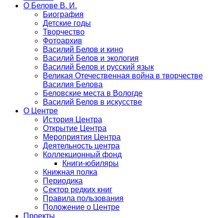
О Белове В. И.
Биография
Детские годы
Творчество
Фотоархив
Василий Белов и кино
Василий Белов и экология
Василий Белов и русский язык
Великая Отечественная война в творчестве
Василия Белова
Беловские места в Вологде
Василий Белов в искусстве
О Центре
История Центра
Открытие Центра
Мероприятия Центра
Деятельность центра
Коллекционный фонд
Книги-юбиляры
Книжная полка
Периодика
Сектор редких книг
Правила пользования
Положение о Центре
Проекты