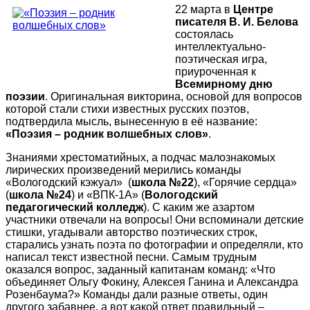
22 марта в
Центре
писателя В. И. Белова
состоялась
интеллектуально-
поэтическая игра,
приуроченная к
Всемирному дню
поэзии
. Оригинальная викторина, основой для вопросов
которой стали стихи известных русских поэтов,
подтвердила мысль, вынесенную в её название:
«Поэзия – родник волшебных слов»
.
Знаниями хрестоматийных, а подчас малознакомых
лирических произведений мерились команды
«Вологодский кэжуал» (
школа №22
), «Горячие сердца»
(
школа №24
) и «ВПК-1А» (
Вологодский
педагогический колледж
). С каким же азартом
участники отвечали на вопросы! Они вспоминали детские
стишки, угадывали авторство поэтических строк,
старались узнать поэта по фотографии и определяли, кто
написал текст известной песни. Самым трудным
оказался вопрос, заданный капитанам команд: «Что
объединяет Ольгу Фокину, Алексея Ганина и Александра
Розенбаума?» Команды дали разные ответы, один
другого забавнее, а вот какой ответ правильный –