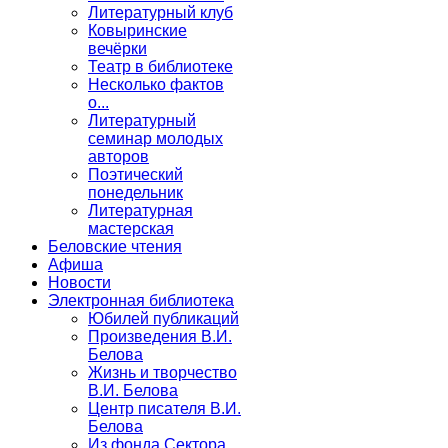
Литературный клуб
Ковыринские
вечёрки
Театр в библиотеке
Несколько фактов
о...
Литературный
семинар молодых
авторов
Поэтический
понедельник
Литературная
мастерская
Беловские чтения
Афиша
Новости
Электронная библиотека
Юбилей публикаций
Произведения В.И.
Белова
Жизнь и творчество
В.И. Белова
Центр писателя В.И.
Белова
Из фонда Сектора