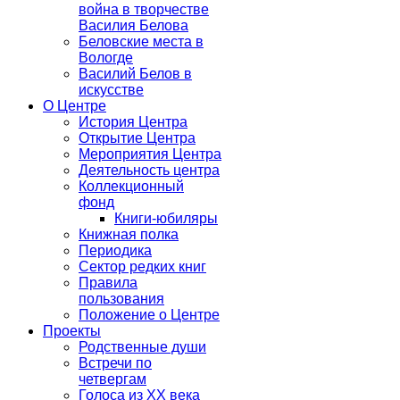
война в творчестве
Василия Белова
Беловские места в
Вологде
Василий Белов в
искусстве
О Центре
История Центра
Открытие Центра
Мероприятия Центра
Деятельность центра
Коллекционный
фонд
Книги-юбиляры
Книжная полка
Периодика
Сектор редких книг
Правила
пользования
Положение о Центре
Проекты
Родственные души
Встречи по
четвергам
Голоса из ХХ века