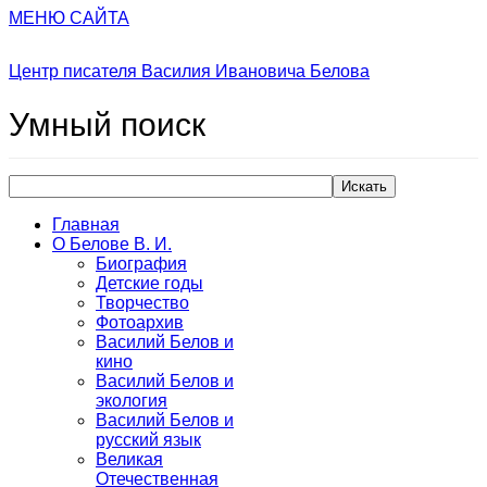
МЕНЮ САЙТА
Центр писателя Василия Ивановича Белова
Умный
поиск
Искать
Главная
О Белове В. И.
Биография
Детские годы
Творчество
Фотоархив
Василий Белов и
кино
Василий Белов и
экология
Василий Белов и
русский язык
Великая
Отечественная