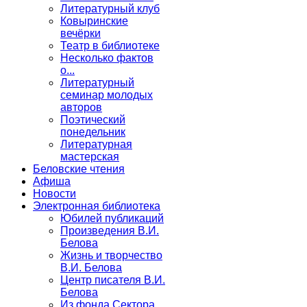
Литературный клуб
Ковыринские
вечёрки
Театр в библиотеке
Несколько фактов
о...
Литературный
семинар молодых
авторов
Поэтический
понедельник
Литературная
мастерская
Беловские чтения
Афиша
Новости
Электронная библиотека
Юбилей публикаций
Произведения В.И.
Белова
Жизнь и творчество
В.И. Белова
Центр писателя В.И.
Белова
Из фонда Сектора