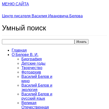
МЕНЮ САЙТА
Центр писателя Василия Ивановича Белова
Умный
поиск
Искать
Главная
О Белове В. И.
Биография
Детские годы
Творчество
Фотоархив
Василий Белов и
кино
Василий Белов и
экология
Василий Белов и
русский язык
Великая
Отечественная