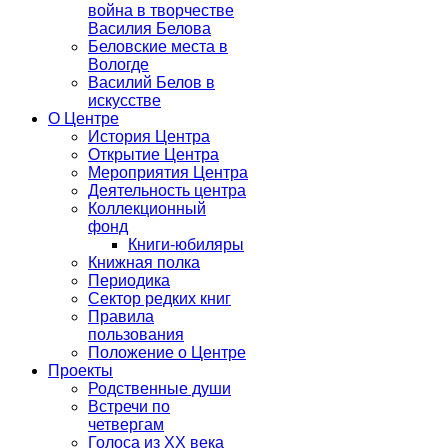
война в творчестве
Василия Белова
Беловские места в
Вологде
Василий Белов в
искусстве
О Центре
История Центра
Открытие Центра
Мероприятия Центра
Деятельность центра
Коллекционный
фонд
Книги-юбиляры
Книжная полка
Периодика
Сектор редких книг
Правила
пользования
Положение о Центре
Проекты
Родственные души
Встречи по
четвергам
Голоса из ХХ века