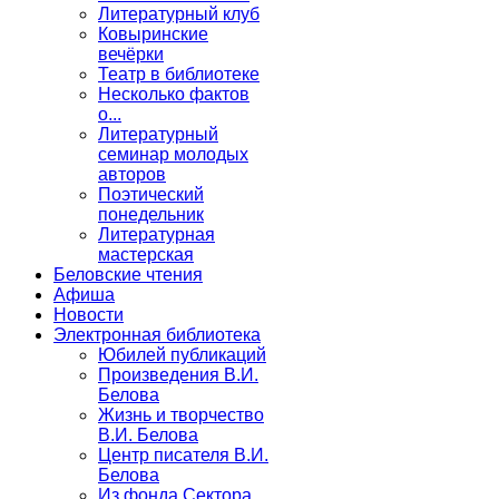
Литературный клуб
Ковыринские
вечёрки
Театр в библиотеке
Несколько фактов
о...
Литературный
семинар молодых
авторов
Поэтический
понедельник
Литературная
мастерская
Беловские чтения
Афиша
Новости
Электронная библиотека
Юбилей публикаций
Произведения В.И.
Белова
Жизнь и творчество
В.И. Белова
Центр писателя В.И.
Белова
Из фонда Сектора