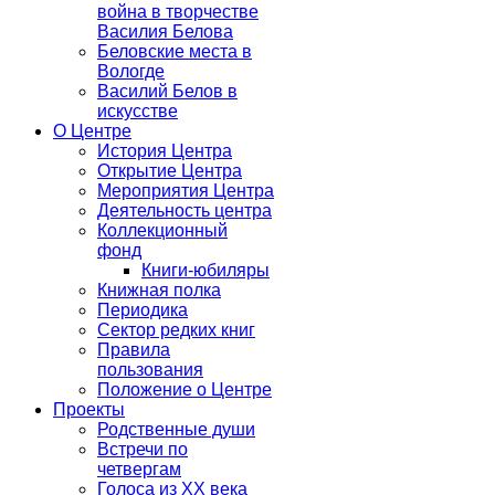
война в творчестве
Василия Белова
Беловские места в
Вологде
Василий Белов в
искусстве
О Центре
История Центра
Открытие Центра
Мероприятия Центра
Деятельность центра
Коллекционный
фонд
Книги-юбиляры
Книжная полка
Периодика
Сектор редких книг
Правила
пользования
Положение о Центре
Проекты
Родственные души
Встречи по
четвергам
Голоса из ХХ века