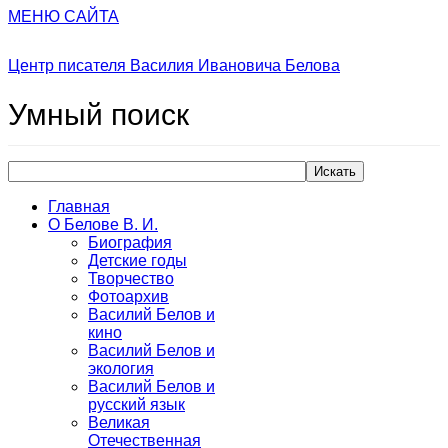
МЕНЮ САЙТА
Центр писателя Василия Ивановича Белова
Умный
поиск
Искать
Главная
О Белове В. И.
Биография
Детские годы
Творчество
Фотоархив
Василий Белов и
кино
Василий Белов и
экология
Василий Белов и
русский язык
Великая
Отечественная