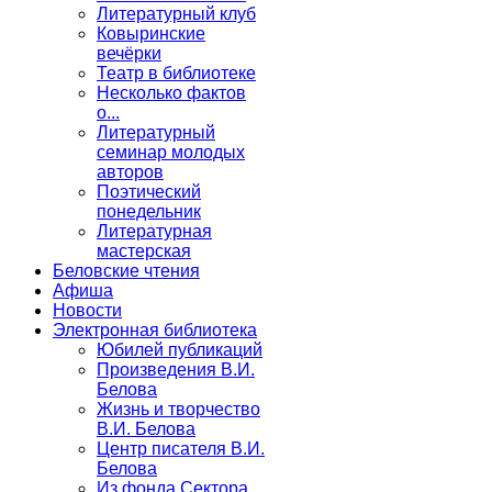
Литературный клуб
Ковыринские
вечёрки
Театр в библиотеке
Несколько фактов
о...
Литературный
семинар молодых
авторов
Поэтический
понедельник
Литературная
мастерская
Беловские чтения
Афиша
Новости
Электронная библиотека
Юбилей публикаций
Произведения В.И.
Белова
Жизнь и творчество
В.И. Белова
Центр писателя В.И.
Белова
Из фонда Сектора