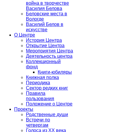
война в творчестве
Василия Белова
Беловские места в
Вологде
Василий Белов в
искусстве
О Центре
История Центра
Открытие Центра
Мероприятия Центра
Деятельность центра
Коллекционный
фонд
Книги-юбиляры
Книжная полка
Периодика
Сектор редких книг
Правила
пользования
Положение о Центре
Проекты
Родственные души
Встречи по
четвергам
Голоса из ХХ века