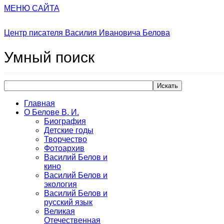
МЕНЮ САЙТА
Центр писателя Василия Ивановича Белова
Умный
поиск
Искать
Главная
О Белове В. И.
Биография
Детские годы
Творчество
Фотоархив
Василий Белов и
кино
Василий Белов и
экология
Василий Белов и
русский язык
Великая
Отечественная