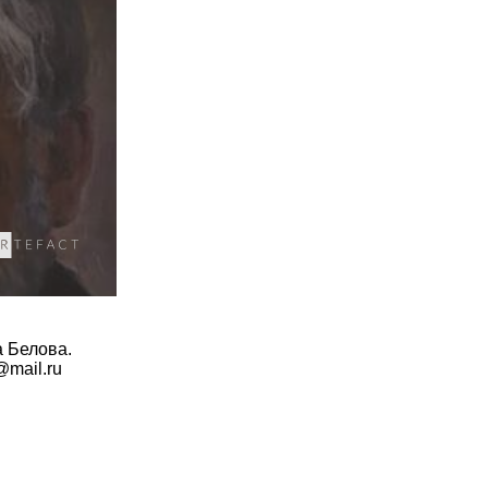
а Белова.
v@mail.ru