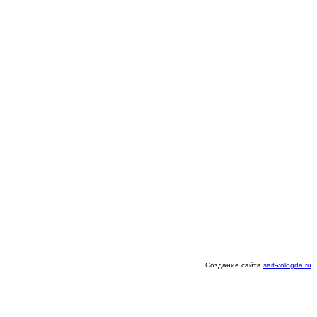
Создание сайта
sait-vologda.ru