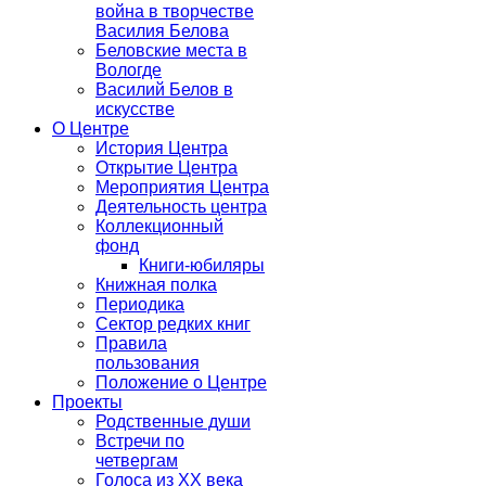
война в творчестве
Василия Белова
Беловские места в
Вологде
Василий Белов в
искусстве
О Центре
История Центра
Открытие Центра
Мероприятия Центра
Деятельность центра
Коллекционный
фонд
Книги-юбиляры
Книжная полка
Периодика
Сектор редких книг
Правила
пользования
Положение о Центре
Проекты
Родственные души
Встречи по
четвергам
Голоса из ХХ века