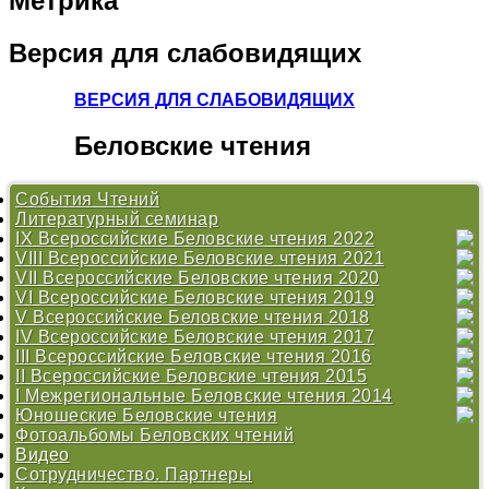
Метрика
Версия
для слабовидящих
ВЕРСИЯ ДЛЯ СЛАБОВИДЯЩИХ
Беловские
чтения
События Чтений
Литературный семинар
IX Всероссийские Беловские чтения 2022
VIII Всероссийские Беловские чтения 2021
Литературный семинар
VII Всероссийские Беловские чтения 2020
Литературный семинар
VI Всероссийские Беловские чтения 2019
Литературный семинар
V Всероссийские Беловские чтения 2018
Литературный марафон #ЧитаемБелова
IV Всероссийские Беловские чтения 2017
Программа Беловских чтений 2019
Положение
III Всероссийские Беловские чтения 2016
Литературный семинар
Конкурс «Душа хранит»
Программа Беловских чтений 2017
II Всероссийские Беловские чтения 2015
Работы участников Литературного семинара 2019
Работы участников Литературного семинара 2018
Конкурс «Душа хранит»
Программа
I Межрегиональные Беловские чтения 2014
Литературный марафон #ЧитаемБелова
Литературный семинар
Конкурс «Душа хранит»
Открытие Центра В. И. Белова
Юношеские Беловские чтения
Программа Беловских чтений 2018
Литературный марафон #ЧитаемБелова
Литературный семинар
Программа
Программа
Фотоальбомы Беловских чтений
Литературный семинар
Дискуссионные площадки
Литературный марафон #ЧитаемБелова
Конкурс
Конкурс
«О Родине душа моя болит...» - 2009
Видео
Беловский сборник 2017
Беловский сборник
Литературный марафон #ЧитаемБелова
«Эпос крестьянской жизни в произведениях вологодских
Сотрудничество. Партнеры
Беловский сборник 2015
авторов» - 2013