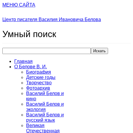
МЕНЮ САЙТА
Центр писателя Василия Ивановича Белова
Умный
поиск
Искать
Главная
О Белове В. И.
Биография
Детские годы
Творчество
Фотоархив
Василий Белов и
кино
Василий Белов и
экология
Василий Белов и
русский язык
Великая
Отечественная