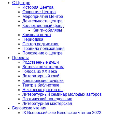
О Центре
История Центра
Открытие Центра
Мероприятия Центра
Деятельность центра
Коллекционный фонд
Книги-юбиляры
Книжная полка
Периодика
Сектор редких книг
Правила пользования
Положение о Центре
Проекты
Родственные души
Встречи по четвергам
Голоса из ХХ века
Литературный клуб
Ковыринские вечёрки
Театр в библиотеке
Несколько фактов о...
Литературный семинар молодых авторов
Поэтический понедельник
Литературная мастерская
Беловские чтения
IX Всероссийские Беловские чтения 2022