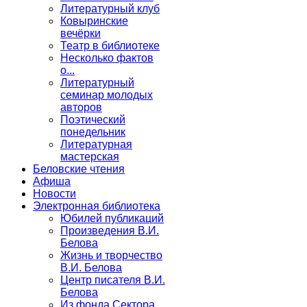
Литературный клуб
Ковыринские
вечёрки
Театр в библиотеке
Несколько фактов
о...
Литературный
семинар молодых
авторов
Поэтический
понедельник
Литературная
мастерская
Беловские чтения
Афиша
Новости
Электронная библиотека
Юбилей публикаций
Произведения В.И.
Белова
Жизнь и творчество
В.И. Белова
Центр писателя В.И.
Белова
Из фонда Сектора