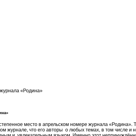
 журнала «Родина»
ина»
тепенное место в апрельском номере журнала «Родина». Т
том журнале, что его авторы о любых темах, в том числе и
пным и увлекательным языком. Именно этот непринуждён