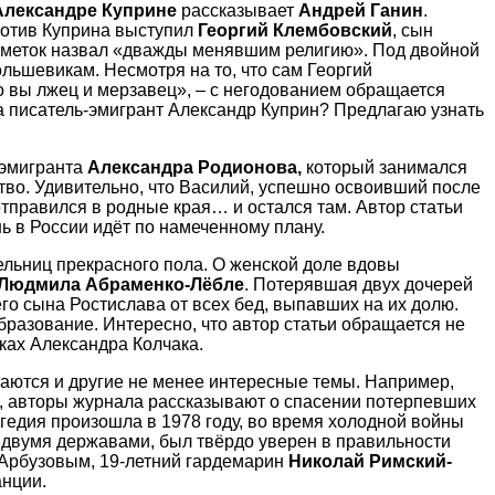
Александре Куприне
рассказывает
Андрей Ганин
.
Против Куприна выступил
Георгий Клембовский
, сын
 заметок назвал «дважды менявшим религию». Под двойной
льшевикам. Несмотря на то, что сам Георгий
о вы лжец и мерзавец», – с негодованием обращается
ва писатель-эмигрант Александр Куприн? Предлагаю узнать
 эмигранта
Александра Родионова,
который занимался
тво. Удивительно, что Василий, успешно освоивший после
отправился в родные края… и остался там. Автор статьи
нь в России идёт по намеченному плану.
ельниц прекрасного пола. О женской доле вдовы
Людмила Абраменко-Лёбле
. Потерявшая двух дочерей
о сына Ростислава от всех бед, выпавших на их долю.
бразование. Интересно, что автор статьи обращается не
мках Александра Колчака.
ются и другие не менее интересные темы. Например,
к, авторы журнала рассказывают о спасении потерпевших
едия произошла в 1978 году, во время холодной войны
двумя державами, был твёрдо уверен в правильности
 Арбузовым, 19-летний гардемарин
Николай Римский-
анции.