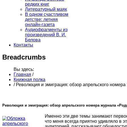
редких книг
Литературный маяк
В одном счастливом
детстве: летняя
онлайн-газета
Аудиофрагменты из
произведений В. И.
Белова
Контакты
Breadcrumbs
Вы здесь:
Главная
/
Книжная полка
/
Революция и эмиграция: обзор апрельского номера
Революция и эмиграция: обзор апрельского номера журнала «Род
Именно эти две темы занимают первос
что меня всегда приятно удивляло в э
аудиторией, рассказывают общедосту