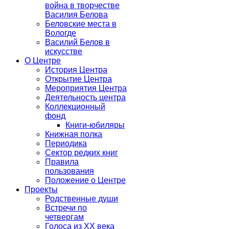
война в творчестве
Василия Белова
Беловские места в
Вологде
Василий Белов в
искусстве
О Центре
История Центра
Открытие Центра
Мероприятия Центра
Деятельность центра
Коллекционный
фонд
Книги-юбиляры
Книжная полка
Периодика
Сектор редких книг
Правила
пользования
Положение о Центре
Проекты
Родственные души
Встречи по
четвергам
Голоса из ХХ века