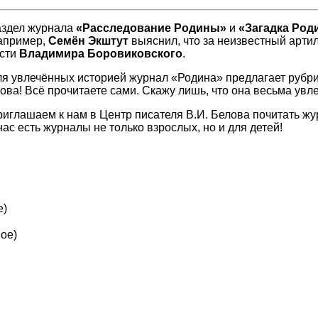
аздел журнала
«Расследование Родины»
и
«Загадка Род
апример,
Семён Экштут
выяснил, что за неизвестный арти
исти
Владимира Боровиковского
.
я увлечённых историей журнал «Родина» предлагает рубр
ова! Всё прочитаете сами. Скажу лишь, что она весьма увл
иглашаем к нам в Центр писателя В.И. Белова почитать жу
нас есть журналы не только взрослых, но и для детей!
е)
ное)