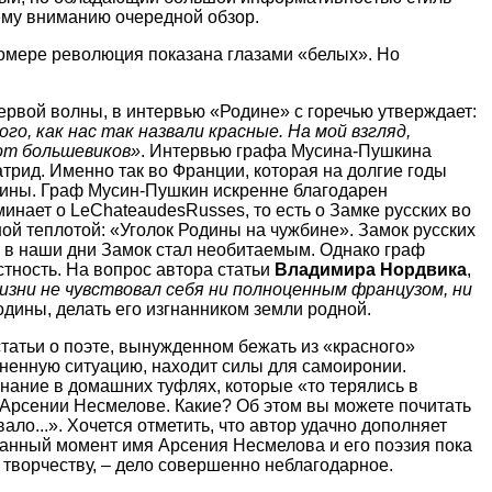
ему вниманию очередной обзор.
номере революция показана глазами «белых». Но
первой волны, в интервью «Родине» с горечью утверждает:
о, как нас так назвали красные. На мой взгляд,
 от большевиков»
. Интервью графа Мусина-Пушкина
атрид. Именно так во Франции, которая на долгие годы
дины. Граф Мусин-Пушкин искренне благодарен
минает о LeChateaudesRusses, то есть о Замке русских во
ой теплотой: «Уголок Родины на чужбине». Замок русских
, в наши дни Замок стал необитаемым. Однако граф
стность. На вопрос автора статьи
Владимира Нордвика
,
изни не чувствовал себя ни полноценным французом, ни
одины, делать его изгнанником земли родной.
статьи о поэте, вынужденном бежать из «красного»
изненную ситуацию, находит силы для самоиронии.
нание в домашних туфлях, которые «то терялись в
 Арсении Несмелове. Какие? Об этом вы можете почитать
о...». Хочется отметить, что автор удачно дополняет
данный момент имя Арсения Несмелова и его поэзия пока
о творчеству, – дело совершенно неблагодарное.