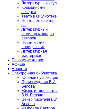
Литературный клуб
Ковыринские
вечёрки
Театр в библиотеке
Несколько фактов
о...
Литературный
семинар молодых
авторов
Поэтический
понедельник
Литературная
мастерская
Беловские чтения
Афиша
Новости
Электронная библиотека
Юбилей публикаций
Произведения В.И.
Белова
Жизнь и творчество
В.И. Белова
Центр писателя В.И.
Белова
Из фонда Сектора