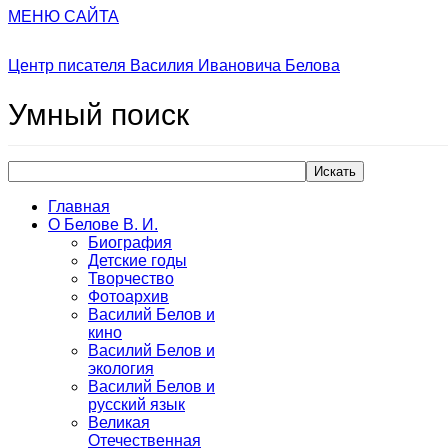
МЕНЮ САЙТА
Центр писателя Василия Ивановича Белова
Умный
поиск
Искать
Главная
О Белове В. И.
Биография
Детские годы
Творчество
Фотоархив
Василий Белов и
кино
Василий Белов и
экология
Василий Белов и
русский язык
Великая
Отечественная