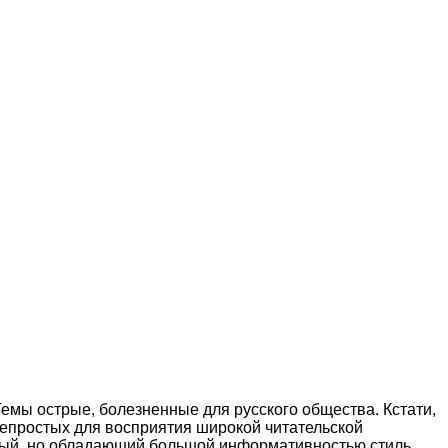
емы острые, болезненные для русского общества. Кстати,
 непростых для восприятия широкой читательской
ный, но обладающий большой информативностью стиль