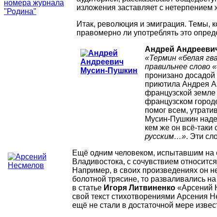
изложения заставляет с нетерпением
Итак, революция и эмиграция. Темы, 
правомерно ли употреблять это опред
Андрей Андрееви
«Термин «белая гва
правильнее слово 
пронизано досадой 
приютила Андрея А
французской земле з
французском городе
помог всем, утрати
Мусин-Пушкин надее
кем же он всё-таки 
русским…»
. Эти сл
Ещё одним человеком, испытавшим на 
Владивостока, с сочувствием относится
Например, в своих произведениях он н
болотной трясине, то разваливались н
в статье
Игоря Литвиненко
«Арсений Н
свой текст стихотворениями Арсения Н
ещё не стали в достаточной мере извес