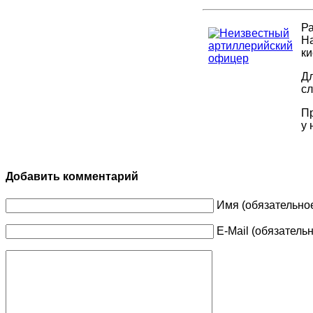
Р
Н
к
Дл
сл
Пр
у 
Добавить комментарий
Имя (обязательно
E-Mail (обязатель