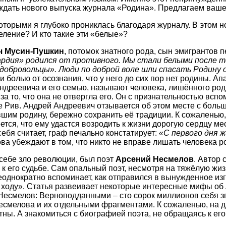
 ждать нового выпуска журнала «Родина». Предлагаем ваш
которыми я глубоко прониклась благодаря журналу. В этом 
еление? И кто такие эти «белые»?
ч Мусин-Пушкин
, потомок знатного рода, сын эмигрантов 
рдия» родился от противного. Мы стали белыми после тог
«добровольцы». Люди по доброй воле шли спасать Родину
и болью от осознания, что у него до сих пор нет родины. Ап
ндреевича и его семью, называют человека, лишённого ро
а то, что она не отвергла его. Он с признательностью вспо
 Рив. Андрей Андреевич отзывается об этом месте с больш
вшим родину, бережно сохранить её традиции. К сожаленью
тся, что ему удастся возродить к жизни дорогую сердцу ме
себя считает, граф печально констатирует:
«С первого дня ж
ова убеждают в том, что никто не вправе лишать человека р
себе зло революции, был поэт
Арсений Несмелов
. Автор 
 к его судьбе. Сам опальный поэт, несмотря на тяжёлую ж
еоднократно вспоминает, как отправился в вынужденное изг
а ходу». Статья развеивает некоторые интересные мифы об
есмелов: Верноподданными – сто сорок миллионов себя звал
есмелова и их отдельными фрагментами. К сожаленью, на 
тны. А знакомиться с биографией поэта, не обращаясь к ег