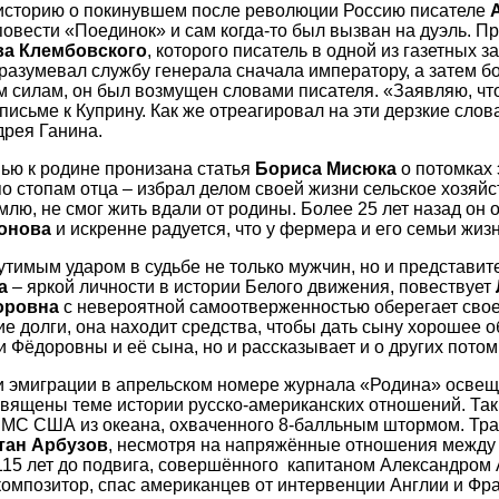
историю о покинувшем после революции Россию писателе
повести «Поединок» и сам когда-то был вызван на дуэль. 
а Клембовского
, которого писатель в одной из газетных
разумевал службу генерала сначала императору, а затем бо
 силам, он был возмущен словами писателя. «Заявляю, чт
письме к Куприну. Как же отреагировал на эти дерзкие сло
дрея Ганина.
ью к родине пронизана статья
Бориса Мисюка
о потомках
о стопам отца – избрал делом своей жизни сельское хозяйс
лю, не смог жить вдали от родины. Более 25 лет назад он 
онова
и искренне радуется, что у фермера и его семьи жиз
тимым ударом в судьбе не только мужчин, но и представит
а
– яркой личности в истории Белого движения, повествует
оровна
с невероятной самоотверженностью оберегает своег
е долги, она находит средства, чтобы дать сыну хорошее о
и Фёдоровны и её сына, но и рассказывает и о других пото
 эмиграции в апрельском номере журнала «Родина» освеща
священы теме истории русско-американских отношений. Та
МС США из океана, охваченного 8-балльным штормом. Траг
тан Арбузов
, несмотря на напряжённые отношения между 
115 лет до подвига, совершённого капитаном Александром
композитор, спас американцев от интервенции Англии и Фр