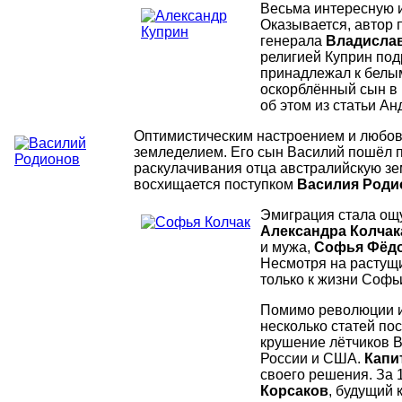
Весьма интересную 
Оказывается, автор 
генерала
Владислав
религией Куприн под
принадлежал к белым
оскорблённый сын в 
об этом из статьи Ан
Оптимистическим настроением и любов
земледелием. Его сын Василий пошёл п
раскулачивания отца австралийскую зем
восхищается поступком
Василия Роди
Эмиграция стала ощу
Александра Колчак
и мужа,
Софья Фёд
Несмотря на растущи
только к жизни Софь
Помимо революции и
несколько статей по
крушение лётчиков В
России и США.
Капи
своего решения. За 
Корсаков
, будущий 