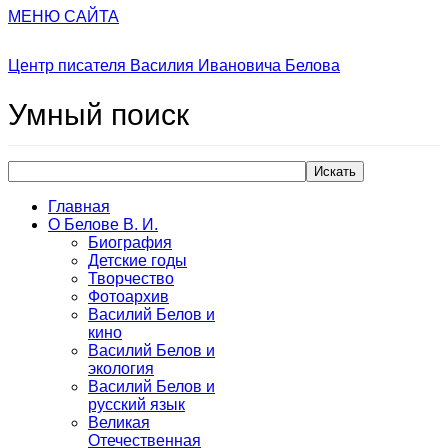
МЕНЮ САЙТА
Центр писателя Василия Ивановича Белова
Умный
поиск
Искать
Главная
О Белове В. И.
Биография
Детские годы
Творчество
Фотоархив
Василий Белов и
кино
Василий Белов и
экология
Василий Белов и
русский язык
Великая
Отечественная