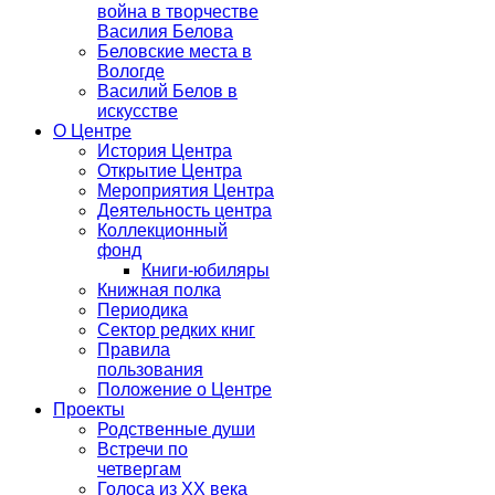
война в творчестве
Василия Белова
Беловские места в
Вологде
Василий Белов в
искусстве
О Центре
История Центра
Открытие Центра
Мероприятия Центра
Деятельность центра
Коллекционный
фонд
Книги-юбиляры
Книжная полка
Периодика
Сектор редких книг
Правила
пользования
Положение о Центре
Проекты
Родственные души
Встречи по
четвергам
Голоса из ХХ века