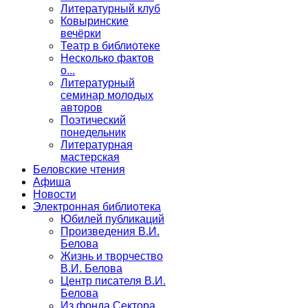
Литературный клуб
Ковыринские
вечёрки
Театр в библиотеке
Несколько фактов
о...
Литературный
семинар молодых
авторов
Поэтический
понедельник
Литературная
мастерская
Беловские чтения
Афиша
Новости
Электронная библиотека
Юбилей публикаций
Произведения В.И.
Белова
Жизнь и творчество
В.И. Белова
Центр писателя В.И.
Белова
Из фонда Сектора