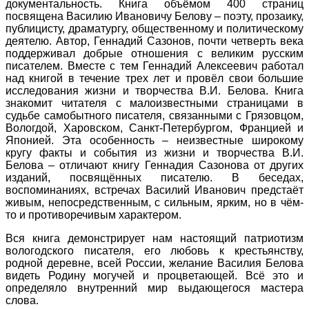
документальность. Книга объёмом 400 страниц
посвящена Василию Ивановичу Белову – поэту, прозаику,
публицисту, драматургу, общественному и политическому
деятелю. Автор, Геннадий Сазонов, почти четверть века
поддерживал добрые отношения с великим русским
писателем. Вместе с тем Геннадий Алексеевич работал
над книгой в течение трех лет и провёл свои большие
исследования жизни и творчества В.И. Белова. Книга
знакомит читателя с малоизвестными страницами в
судьбе самобытного писателя, связанными с Грязовцом,
Вологдой, Харовском, Санкт-Петербургом, Францией и
Японией. Эта особенность – неизвестные широкому
кругу факты и события из жизни и творчества В.И.
Белова – отличают книгу Геннадия Сазонова от других
изданий, посвящённых писателю. В беседах,
воспоминаниях, встречах Василий Иванович предстаёт
живым, непосредственным, с сильным, ярким, но в чём-
то и противоречивым характером.
Вся книга демонстрирует нам настоящий патриотизм
вологодского писателя, его любовь к крестьянству,
родной деревне, всей России, желание Василия Белова
видеть Родину могучей и процветающей. Всё это и
определяло внутренний мир выдающегося мастера
слова.