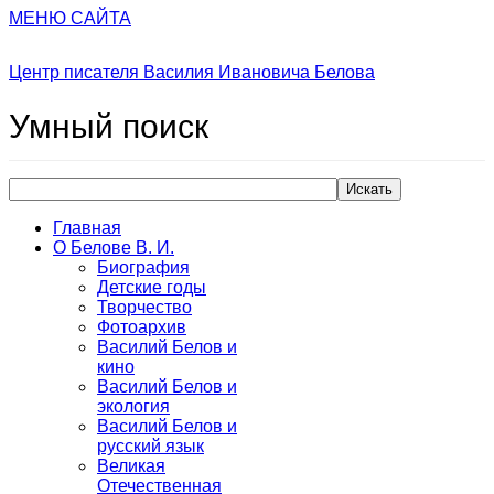
МЕНЮ САЙТА
Центр писателя Василия Ивановича Белова
Умный
поиск
Искать
Главная
О Белове В. И.
Биография
Детские годы
Творчество
Фотоархив
Василий Белов и
кино
Василий Белов и
экология
Василий Белов и
русский язык
Великая
Отечественная