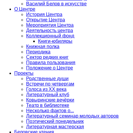
Василий Белов в искусстве
О Центре
История Центра
Открытие Центра
Мероприятия Центра
Деятельность центра
Коллекционный фонд
Книги-юбиляры
Книжная полка
Периодика
Сектор редких книг
Правила пользования
Положение о Центре
Проекты
Родственные души
Встречи по четвергам
Голоса из ХХ века
Литературный клуб
Ковыринские вечёрки
Театр в библиотеке
Несколько фактов о...
Литературный семинар молодых авторов
Поэтический понедельник
Литературная мастерская
Беловские чтения