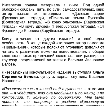
Интересна подача материала в книге. Под одной
обложкой собраны пять, по сути, самодостаточных, книг,
автор назвал их тетрадями – «Далекая заря»
(Грязовецкая тетрадь), «Печальник земли Русской»
(Вологодская тетрадь), «В краю ольховом» (Харовская
тетрадь), «В кругу друзей» (Петербургская тетрадь), «От
Франции до Японии» (Зарубежная тетрадь).
Книгу отличает от других изданий и ещё одна
особенность. В конце каждой «тетради» автор поместил
«Примечания», которые поясняют, уточняют, дополняют
читателю различные моменты повествования, в общей
сложности таких примечаний около ста, они расширяют
кругозор представлений читателя о Василии Ивановиче
Белове.
Литературным консультантом издания выступила
Ольга
Сергеевна Белова
, супруга, верная спутница Василия
Ивановича.
«Познакомившись с книгой ещё в рукописи,
– отметила
она, –
я убедилась, что она необычная и по жанру, и по
композиции. И, конечно, по содержанию. Мне было
приятно, что, например, в разделе «Грязовецкая
тетрадь» автор открыл малоизвестные страницы