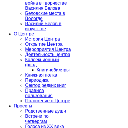
война в творчестве
Василия Белова
Беловские места в
Вологде
Василий Белов в
искусстве
О Центре
История Центра
Открытие Центра
Мероприятия Центра
Деятельность центра
Коллекционный
фонд
Книги-юбиляры
Книжная полка
Периодика
Сектор редких книг
Правила
пользования
Положение о Центре
Проекты
Родственные души
Встречи по
четвергам
Голоса из ХХ века