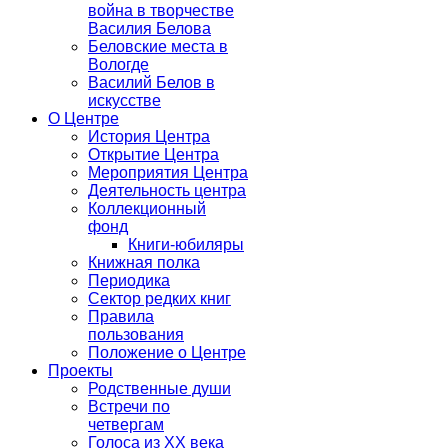
война в творчестве
Василия Белова
Беловские места в
Вологде
Василий Белов в
искусстве
О Центре
История Центра
Открытие Центра
Мероприятия Центра
Деятельность центра
Коллекционный
фонд
Книги-юбиляры
Книжная полка
Периодика
Сектор редких книг
Правила
пользования
Положение о Центре
Проекты
Родственные души
Встречи по
четвергам
Голоса из ХХ века