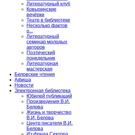
Литературный клуб
Ковыринские
вечёрки
Театр в библиотеке
Несколько фактов
о...
Литературный
семинар молодых
авторов
Поэтический
понедельник
Литературная
мастерская
Беловские чтения
Афиша
Новости
Электронная библиотека
Юбилей публикаций
Произведения В.И.
Белова
Жизнь и творчество
В.И. Белова
Центр писателя В.И.
Белова
Из фонда Сектора