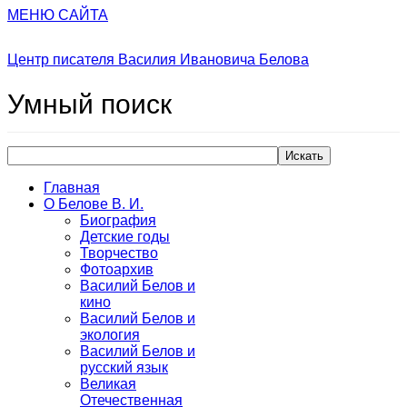
МЕНЮ САЙТА
Центр писателя Василия Ивановича Белова
Умный
поиск
Искать
Главная
О Белове В. И.
Биография
Детские годы
Творчество
Фотоархив
Василий Белов и
кино
Василий Белов и
экология
Василий Белов и
русский язык
Великая
Отечественная