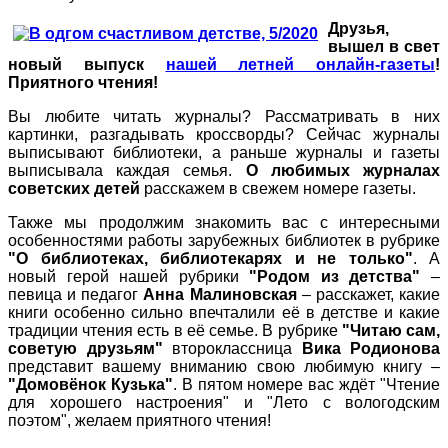
Друзья,
вышел в свет
новый выпуск
нашей летней онлайн-газеты
!
Приятного чтения!
Вы любите читать журналы? Рассматривать в них
картинки, разгадывать кроссворды? Сейчас журналы
выписывают библиотеки, а раньше журналы и газеты
выписывала каждая семья.
О любимых журналах
советских детей
расскажем в свежем номере газеты.
Также мы продолжим знакомить вас с интересными
особенностями работы зарубежных библиотек в рубрике
"О библиотеках, библиотекарях и не только"
. А
новый герой нашей рубрики
"Родом из детства"
–
певица и педагог
Анна Малиновская
– расскажет, какие
книги особенно сильно впечталили её в детстве и какие
традиции чтения есть в её семье. В рубрике
"Читаю сам,
советую друзьям"
второклассница
Вика Родионова
представит вашему вниманию свою любимую книгу –
"Домовёнок Кузька"
. В пятом номере вас ждёт "Чтение
для хорошего настроения" и "Лето с вологодским
поэтом", желаем приятного чтения!