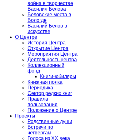
война в творчестве
Василия Белова
Беловские места в
Вологде
Василий Белов в
искусстве
О Центре
История Центра
Открытие Центра
Мероприятия Центра
Деятельность центра
Коллекционный
фонд
Книги-юбиляры
Книжная полка
Периодика
Сектор редких книг
Правила
пользования
Положение о Центре
Проекты
Родственные души
Встречи по
четвергам
Голоса из ХХ века