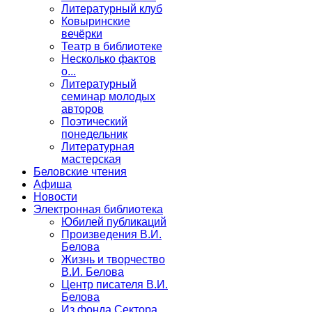
Литературный клуб
Ковыринские
вечёрки
Театр в библиотеке
Несколько фактов
о...
Литературный
семинар молодых
авторов
Поэтический
понедельник
Литературная
мастерская
Беловские чтения
Афиша
Новости
Электронная библиотека
Юбилей публикаций
Произведения В.И.
Белова
Жизнь и творчество
В.И. Белова
Центр писателя В.И.
Белова
Из фонда Сектора