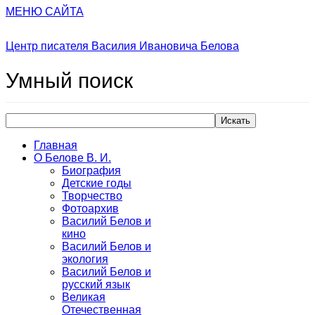
МЕНЮ САЙТА
Центр писателя Василия Ивановича Белова
Умный
поиск
Искать
Главная
О Белове В. И.
Биография
Детские годы
Творчество
Фотоархив
Василий Белов и
кино
Василий Белов и
экология
Василий Белов и
русский язык
Великая
Отечественная