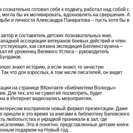
 сознательно готовил себя к подвигу, работал над собой с
ей, могла бы их мотивировать, вдохновлять на свершения. А
удьбе и личности Александра Панкратова – пусть хотя бы в
 автор и составитель детских познавательных книг,
Западной ассоциации ветеранов боевых действий и член
сутствующих, как связана экспедиция Беллинсгаузена –
ал её уроженец Великого Устюга – руководитель
Булдаков.
рошо знают историю, а если знают, то зачастую
ак что для взрослых, в том числе писателей, он видит
тации на странице ВКонтакте «Библиотеки Вологды»
я. Для тех, кто не сумел её посмотреть, будет
на в Интернет видеозапись мероприятия.
с интересом восприняли новый формат презентации. Даже
о пришли в это время за книгами в библиотеку Беловского
ть любопытства и украдкой проникали в зал, где
писателями. Это и понятно: представленные детские книги
енным подарком на Новый год.