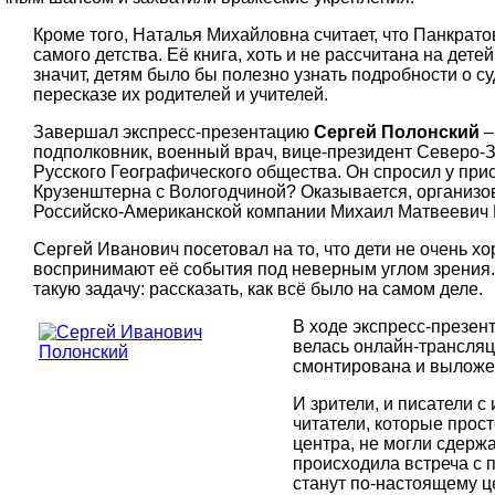
Кроме того, Наталья Михайловна считает, что Панкратов
самого детства. Её книга, хоть и не рассчитана на дет
значит, детям было бы полезно узнать подробности о с
пересказе их родителей и учителей.
Завершал экспресс-презентацию
Сергей Полонский
–
подполковник, военный врач, вице-президент Северо-
Русского Географического общества. Он спросил у при
Крузенштерна с Вологодчиной? Оказывается, организов
Российско-Американской компании Михаил Матвеевич 
Сергей Иванович посетовал на то, что дети не очень хо
воспринимают её события под неверным углом зрения. Т
такую задачу: рассказать, как всё было на самом деле.
В ходе экспресс-презен
велась онлайн-трансляци
смонтирована и выложе
И зрители, и писатели 
читатели, которые прост
центра, не могли сдержа
происходила встреча с 
станут по-настоящему ц