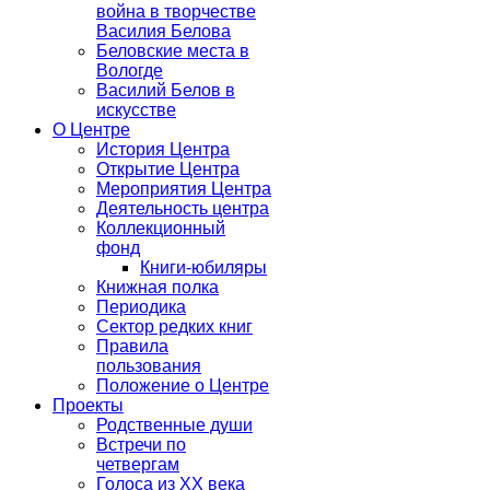
война в творчестве
Василия Белова
Беловские места в
Вологде
Василий Белов в
искусстве
О Центре
История Центра
Открытие Центра
Мероприятия Центра
Деятельность центра
Коллекционный
фонд
Книги-юбиляры
Книжная полка
Периодика
Сектор редких книг
Правила
пользования
Положение о Центре
Проекты
Родственные души
Встречи по
четвергам
Голоса из ХХ века