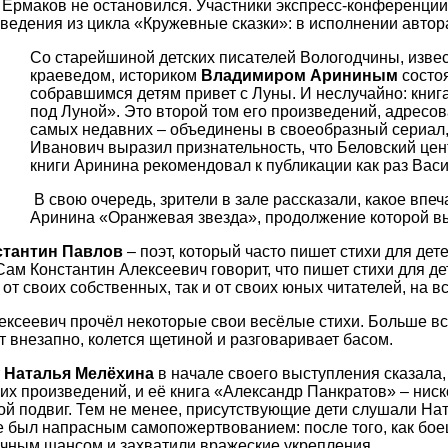
 Ермаков не остановился. Участники экспресс-конференци
едения из цикла «Кружевные сказки»: в исполнении автора
Со старейшиной детских писателей Вологодчины, изве
краеведом, историком
Владимиром Арининым
состо
собравшимся детям привет с Луны. И неслучайно: книг
под Луной». Это второй том его произведений, адресов
самых недавних – объединены в своеобразный сериал,
Иванович выразил признательность, что Беловский цент
книги Аринина рекомендовал к публикации как раз Вас
В свою очередь, зрители в зале рассказали, какое впе
Аринина «Оранжевая звезда», продолжение которой вы
стантин Павлов
– поэт, который часто пишет стихи для дете
Сам Константин Алексеевич говорит, что пишет стихи для дет
 от своих собственных, так и от своих юных читателей, на в
лексеевич прочёл некоторые свои весёлые стихи. Больше в
т внезапно, колется щетиной и разговаривает басом.
т
Наталья Мелёхина
в начале своего выступления сказала,
ких произведений, и её книга «Александр Панкратов» – ниск
ой подвиг. Тем не менее, присутствующие дети слушали На
е был напрасным самопожертвованием: после того, как бое
очным шансом и захватили вражеские укрепления.