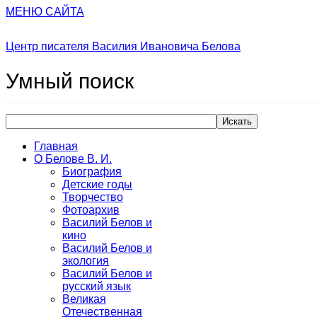
МЕНЮ САЙТА
Центр писателя Василия Ивановича Белова
Умный
поиск
Искать
Главная
О Белове В. И.
Биография
Детские годы
Творчество
Фотоархив
Василий Белов и
кино
Василий Белов и
экология
Василий Белов и
русский язык
Великая
Отечественная