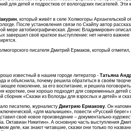
ний для детей и подростков от вологодских писателей. Эт
Макурин
, который живёт в селе Холмогоры Архангельской о
ологде. После установления связи по Скайпу автор рассказ
ной мере автобиографическая. Денис Владимирович описал 
ых завершил своё краткое выступление: нет ничего важнее 
мирятся.
лмогорского писателя Дмитрий Ермаков, который отметил,
орошо известный в нашем городе литератор -
Татьяна Анд
ода и объяснила, почему решила обратиться в своём творче
тающее поколение, за его воспитание, и решила поговорить
ния короткие, они хорошо подходят для современных дете
й сборник «Сказки из Вологды для взрослых и детей» и сказ
ало писателю, журналисту
Дмитрию Ермакову
. Он напомн
риключенческой, «для мальчишек», повести «Русский берег»
тавил своё новое произведение – документально-художест
ба. Октавиан Никитин». А основную часть выступления Дми
мом деле, как знают читавшие, сказки они только по назва