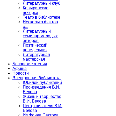
Литературный клуб
Ковыринские
вечёрки
Театр в библиотеке
Несколько фактов
о...
Литературный
семинар молодых
авторов
Поэтический
понедельник
Литературная
мастерская
Беловские чтения
Афиша
Новости
Электронная библиотека
Юбилей публикаций
Произведения В.И.
Белова
Жизнь и творчество
В.И. Белова
Центр писателя В.И.
Белова
Из фонда Сектора