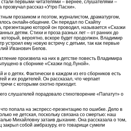
и стали первыми читателями – вернее, слушателями –
 прозвучал рассказ «Утро Пасхи».
стным прозаиком и поэтом, журналистом, драматургом,
ялось онлайн-общение. Он передал по Скайпу
а, презентацию которой он проводил, называется «Сказки
анных детям. Стихи и проза разных лет – от ранних до
 который, вероятно, вскоре будет продолжен. Владимир
р устроил ему новую встречу с детьми, так как первые
илий Иванович Белов.
чатление произвела на них в детстве повесть Владимира
пущено в сборнике «Сказки под Луной».
й и о детях. Фактически в каждом из его сборников есть
ей и их родителей. Он рассказал, что черпает
стречи с которыми охотно приходит.
сего слушателей порадовало стихотворение «Папатут» о
 что попала на экспресс-презентацию по ошибке. Дело в
олько не детская, поскольку связана со смертью: наш
талью Михайловну затаив дыхание. Она рассказала о том,
ц закрыл собой амбразуру, его товарищи сумели