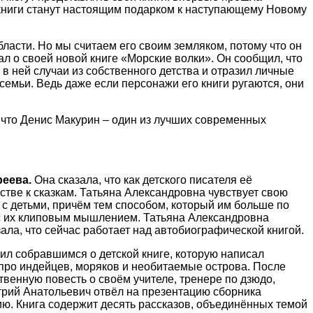
и книги станут настоящим подарком к наступающему Новому
бласти. Но мы считаем его своим земляком, потому что он
ал о своей новой книге «Морские волки». Он сообщил, что
в ней случаи из собственного детства и отразил личные
семьи. Ведь даже если персонажи его книги ругаются, они
 что Денис Макурин – один из лучших современных
реева.
Она сказала, что как детского писателя её
стве к сказкам. Татьяна Александровна чувствует свою
 с детьми, причём тем способом, который им больше по
й с их клиповым мышлением. Татьяна Александровна
ала, что сейчас работает над автобиографической книгой.
ил собравшимся о детской книге, которую написал
 про индейцев, моряков и необитаемые острова. После
венную повесть о своём учителе, тренере по дзюдо,
трий Анатольевич отвёл на презентацию сборника
нию. Книга содержит десять рассказов, объединённых темой