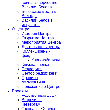
война в творчестве
Василия Белова
Беловские места в
Вологде
Василий Белов в
искусстве
О Центре
История Центра
Открытие Центра
Мероприятия Центра
Деятельность центра
Коллекционный
фонд
Книги-юбиляры
Книжная полка
Периодика
Сектор редких книг
Правила
пользования
Положение о Центре
Проекты
Родственные души
Встречи по
четвергам
Голоса из ХХ века