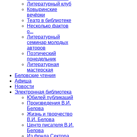
Литературный клуб
Ковыринские
вечёрки
Театр в библиотеке
Несколько фактов
о...
Литературный
семинар молодых
авторов
Поэтический
понедельник
Литературная
мастерская
Беловские чтения
Афиша
Новости
Электронная библиотека
Юбилей публикаций
Произведения В.И.
Белова
Жизнь и творчество
В.И. Белова
Центр писателя В.И.
Белова
Из фонда Сектора