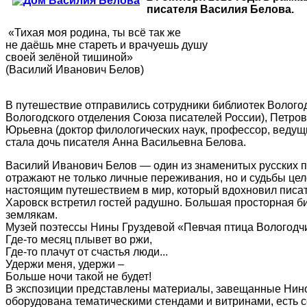
писателя Василия Белова.
«Тихая моя родина, ты всё так же
не даёшь мне стареть и врачуешь душу
своей зелёной тишиной»
(Василий Иванович Белов)
В путешествие отправились сотрудники библиотек Вологод
Вологодского отделения Союза писателей России), Петро
Юрьевна (доктор филологических наук, профессор, ведущий
стала дочь писателя Анна Васильевна Белова.
Василий Иванович Белов — один из знаменитых русских п
отражают не только личные переживания, но и судьбы це
настоящим путешествием в мир, который вдохновил писат
Харовск встретил гостей радушно. Большая просторная б
землякам.
Музей поэтессы Нины Груздевой «Певчая птица Вологодч
Где-то месяц плывет во ржи,
Где-то плачут от счастья люди...
Удержи меня, удержи –
Больше ночи такой не будет!
В экспозиции представлены материалы, завещанные Ниной
оборудована тематическими стендами и витринами, есть 