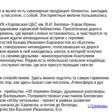
в музее есть сувенирная продукция: блокноты, закладки,
о писателе, с собой. Эти приятные мелочи пользовались
БУК «Харовская ЦБС им. В.И. Белова» Харак Ирины
рудниками харовской библиотеки. Просёлочная дорога
ревень, где время словно остановилось, и чувствуется та
ования ждали неожиданные встречи с героями
 гостей Кузьма Иванович Барахвостов из «Бухтины
ем, совершенно неожиданно, голосовавшая на дороге
кое время в ней находилась школа, в которой получил
 со своими друзьями - кинооператором Анатолием
твенноручно. Рядом есть небольшое сельское кладбище,
 отслужил литию, где все присутствующие смогли
 и спокойствием. Здесь можно ощутить ту самую гармонию.
ех пор, как здесь бывал сам писатель. Атмосфера и дух
и - прибаутки, «45 перемен блюд», душевные разговоры,
др Валерьевич. Поприветствовал участников Беловских
али «Избу-читальню» - проект в рамках развития
начала до Харовска, а потом до Вологды.
орчества Василия Ивановича. Его