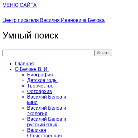
МЕНЮ САЙТА
Центр писателя Василия Ивановича Белова
Умный
поиск
Искать
Главная
О Белове В. И.
Биография
Детские годы
Творчество
Фотоархив
Василий Белов и
кино
Василий Белов и
экология
Василий Белов и
русский язык
Великая
Отечественная