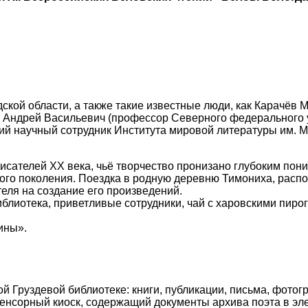
ской области, а также такие известные люди, как Карачёв 
в Андрей Васильевич (профессор Северного федерального 
 научный сотрудник Института мировой литературы им. М. Г
исателей ХХ века, чьё творчество пронизано глубоким пон
лого поколения. Поездка в родную деревню Тимониха, расп
еля на создание его произведений.
иблиотека, приветливые сотрудники, чай с харовскими пир
ины».
 Груздевой библиотеке: книги, публикации, письма, фотог
сенсорный киоск, содержащий документы архива поэта в эл