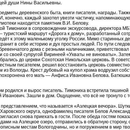
ящей души Нины Васильевны.
дметы деревенского быта, книги писателя, награды. Также 
 конечно, каждый захотел увезти частичку, напоминающую 
лиотеки находится памятник В.И. Белову.
мой Тимонихи в сопровождении экскурсовода, директора М
 туристский маршрут «Дорога к дому», разработанный сот
едёт к этому маленькому уголку России. Мимо старинных де
 хранит в себе историю и дух простых людей. По пути след
 бревенчатого дома с резными наличниками, приветствовал
и со своей супругой Виринеей «Ухваты не виноваты». Зат
брались до церкви Сохотская Никольская церковь. В советс
естным писателем, решил восстановить церковь совместно
из Вологды. Крест дубовый на купол храма водрузил собс
 похоронена его мать — Анфиса Ивановна Белова. Батюшка
ом родился и вырос писатель. Тимониха встретила тишиной
й Иванович. Зашли в дом. Ощущение, что всё не тронуто с т
м представлением, что называется «Азлецкая вечора». Шутк
а Харовского округа, однофамилец писателя Белов Алексан
ригласил снова приехать в гости. После обеда гостям показ
ами на Азлецкое озеро, отправились в обратную сторону, с
вописным местам Вологодчины, но и погружением в мир тв