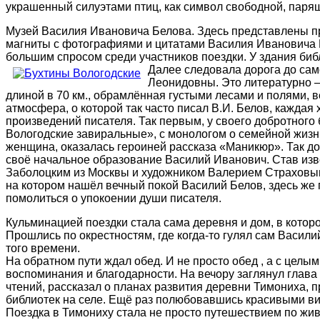
украшенный силуэтами птиц, как символ свободной, пар
Музей Василия Ивановича Белова. Здесь представлены пре
магниты с фотографиями и цитатами Василия Ивановича И,
большим спросом среди участников поездки. У здания биб
Далее следовала дорога до са
Леонидовны. Это литературно —
длиной в 70 км., обрамлённая густыми лесами и полями, в
атмосфера, о которой так часто писал В.И. Белов, каждая
произведений писателя. Так первым, у своего добротного
Вологодские завиральные», с монологом о семейной жизн
женщина, оказалась героиней рассказа «Маникюр». Так до
своё начальное образование Василий Иванович. Став изв
Заболоцким из Москвы и художником Валерием Страховым 
на котором нашёл вечный покой Василий Белов, здесь же
помолиться о упокоении души писателя.
Кульминацией поездки стала сама деревня и дом, в котор
Прошлись по окрестностям, где когда-то гулял сам Васили
того времени.
На обратном пути ждал обед. И не просто обед , а с целы
воспоминания и благодарности. На вечору заглянул глав
чтений, рассказал о планах развития деревни Тимониха, п
библиотек на селе. Ещё раз полюбовавшись красивыми вид
Поездка в Тимониху стала не просто путешествием по жи