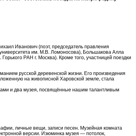
Михаил Иванович (поэт, председатель правления
университета им. М.В. Ломоносова), Большакова Алла
орького РАН г. Москва). Кроме того, участницей поездки
иманием русской деревенской жизни. Его произведения
оложенную на живописной Харовской земле, стала
огами и два музея, посвящённые нашим талантливым
рафии, личные вещи, записи песен. Музейная комната
ектронной версии. Изюминка музея — потолок,