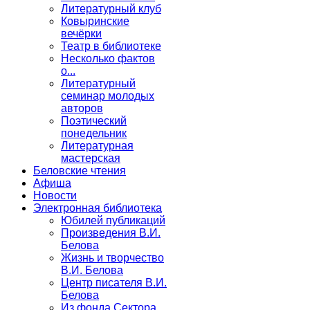
Литературный клуб
Ковыринские
вечёрки
Театр в библиотеке
Несколько фактов
о...
Литературный
семинар молодых
авторов
Поэтический
понедельник
Литературная
мастерская
Беловские чтения
Афиша
Новости
Электронная библиотека
Юбилей публикаций
Произведения В.И.
Белова
Жизнь и творчество
В.И. Белова
Центр писателя В.И.
Белова
Из фонда Сектора