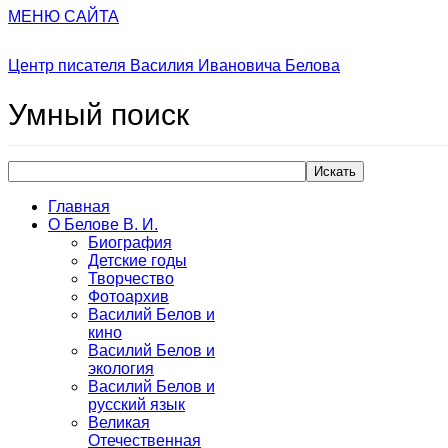
МЕНЮ САЙТА
Центр писателя Василия Ивановича Белова
Умный
поиск
Искать
Главная
О Белове В. И.
Биография
Детские годы
Творчество
Фотоархив
Василий Белов и
кино
Василий Белов и
экология
Василий Белов и
русский язык
Великая
Отечественная