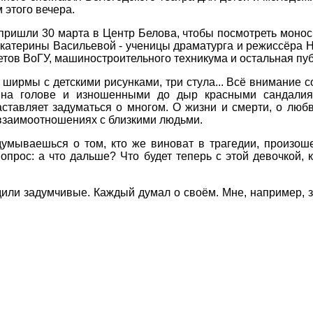
 этого вечера.
 пришли 30 марта в Центр Белова, чтобы посмотреть мон
Екатерины Васильевой - ученицы драматурга и режиссёра 
етов ВоГУ, машиностроительного техникума и остальная пу
 ширмы с детскими рисунками, три стула... Всё внимание 
и на голове и изношенными до дыр красными сандалия
ставляет задуматься о многом. О жизни и смерти, о любв
взаимоотношениях с близкими людьми.
думываешься о том, кто же виноват в трагедии, произо
вопрос: а что дальше? Что будет теперь с этой девочкой, 
ли задумчивые. Каждый думал о своём. Мне, например, зах