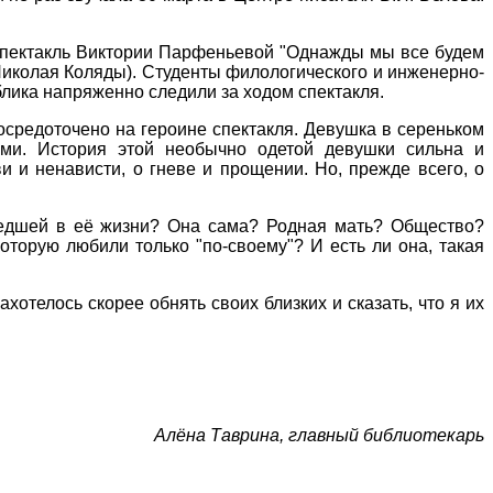
оспектакль Виктории Парфеньевой "Однажды мы все будем
Николая Коляды). Студенты филологического и инженерно-
блика напряженно следили за ходом спектакля.
сосредоточено на героине спектакля. Девушка в сереньком
ми. История этой необычно одетой девушки сильна и
и и ненависти, о гневе и прощении. Но, прежде всего, о
шедшей в её жизни? Она сама? Родная мать? Общество?
которую любили только "по-своему"? И есть ли она, такая
отелось скорее обнять своих близких и сказать, что я их
Алёна Таврина, главный библиотекарь