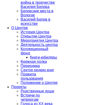
война в творчестве
Василия Белова
Беловские места в
Вологде
Василий Белов в
искусстве
О Центре
История Центра
Открытие Центра
Мероприятия Центра
Деятельность центра
Коллекционный
фонд
Книги-юбиляры
Книжная полка
Периодика
Сектор редких книг
Правила
пользования
Положение о Центре
Проекты
Родственные души
Встречи по
четвергам
Голоса из ХХ века