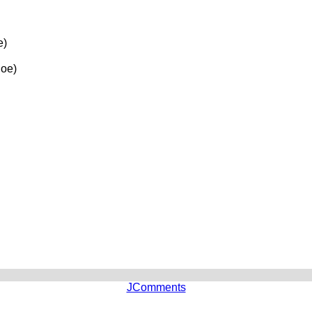
е)
ное)
JComments