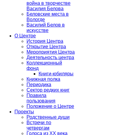
война в творчестве
Василия Белова
Беловские места в
Вологде
Василий Белов в
искусстве
О Центре
История Центра
Открытие Центра
Мероприятия Центра
Деятельность центра
Коллекционный
фонд
Книги-юбиляры
Книжная полка
Периодика
Сектор редких книг
Правила
пользования
Положение о Центре
Проекты
Родственные души
Встречи по
четвергам
Голоса из ХХ века