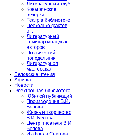
Литературный клуб
Ковыринские
вечёрки
Театр в библиотеке
Несколько фактов
о...
Литературный
семинар молодых
авторов
Поэтический
понедельник
Литературная
мастерская
Беловские чтения
Афиша
Новости
Электронная библиотека
Юбилей публикаций
Произведения В.И.
Белова
Жизнь и творчество
В.И. Белова
Центр писателя В.И.
Белова
Из фонда Сектора