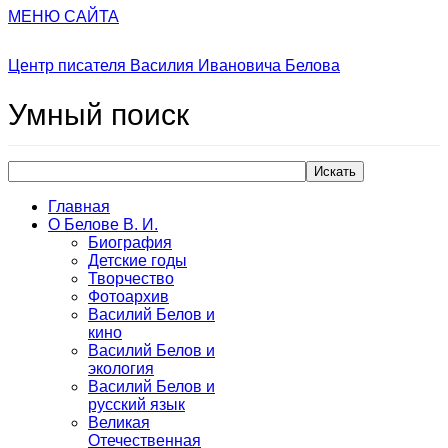
МЕНЮ САЙТА
Центр писателя Василия Ивановича Белова
Умный
поиск
Искать
Главная
О Белове В. И.
Биография
Детские годы
Творчество
Фотоархив
Василий Белов и
кино
Василий Белов и
экология
Василий Белов и
русский язык
Великая
Отечественная