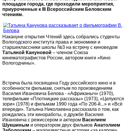
площадок города, где проходили мероприятия,
приуроченные к III Всероссийским Беловским
чтениям.
Накануне открытия Чтений здесь собрались студенты
Вологодского института права и экономики и
старшеклассники школы №3 на встречу с киноведом
Татьяной Кануновой
– членом Союза
кинематографистов России, автором книги «Кино
Вологодчины».
Встреча была посвящена Году российского кино и в
особенности фильмам, снятым по произведениям
Василия Ивановича Белова - «Африканыч» (1970),
телефильме «Плотницкие рассказы» (1973), «Целуются
зори» (1978) и фильмам 1990 года «По 206-й...» и «Всё
впереди». Татьяна Николаевна рассказала о том, как
рождались эти киноработы, о дружбе Василия
Ивановича с режиссером и актером
Василием
Шукшиным
и оператором двух фильмов
Анатолием
Заболоцким
– малоизвестные истории «за кадром»,