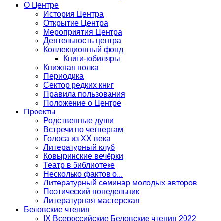
О Центре
История Центра
Открытие Центра
Мероприятия Центра
Деятельность центра
Коллекционный фонд
Книги-юбиляры
Книжная полка
Периодика
Сектор редких книг
Правила пользования
Положение о Центре
Проекты
Родственные души
Встречи по четвергам
Голоса из ХХ века
Литературный клуб
Ковыринские вечёрки
Театр в библиотеке
Несколько фактов о...
Литературный семинар молодых авторов
Поэтический понедельник
Литературная мастерская
Беловские чтения
IX Всероссийские Беловские чтения 2022