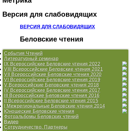
Метрика
Версия
для слабовидящих
ВЕРСИЯ ДЛЯ СЛАБОВИДЯЩИХ
Беловские
чтения
События Чтений
Литературный семинар
IX Всероссийские Беловские чтения 2022
VIII Всероссийские Беловские чтения 2021
Литературный семинар
VII Всероссийские Беловские чтения 2020
Литературный семинар
VI Всероссийские Беловские чтения 2019
Литературный семинар
V Всероссийские Беловские чтения 2018
Литературный марафон #ЧитаемБелова
IV Всероссийские Беловские чтения 2017
Программа Беловских чтений 2019
Положение
III Всероссийские Беловские чтения 2016
Литературный семинар
Конкурс «Душа хранит»
Программа Беловских чтений 2017
II Всероссийские Беловские чтения 2015
Работы участников Литературного семинара 2019
Работы участников Литературного семинара 2018
Конкурс «Душа хранит»
Программа
I Межрегиональные Беловские чтения 2014
Литературный марафон #ЧитаемБелова
Литературный семинар
Конкурс «Душа хранит»
Открытие Центра В. И. Белова
Юношеские Беловские чтения
Программа Беловских чтений 2018
Литературный марафон #ЧитаемБелова
Литературный семинар
Программа
Программа
Фотоальбомы Беловских чтений
Литературный семинар
Дискуссионные площадки
Литературный марафон #ЧитаемБелова
Конкурс
Конкурс
«О Родине душа моя болит...» - 2009
Видео
Беловский сборник 2017
Беловский сборник
Литературный марафон #ЧитаемБелова
«Эпос крестьянской жизни в произведениях вологодских
Сотрудничество. Партнеры
Беловский сборник 2015
авторов» - 2013