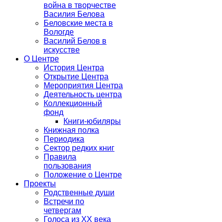
война в творчестве
Василия Белова
Беловские места в
Вологде
Василий Белов в
искусстве
О Центре
История Центра
Открытие Центра
Мероприятия Центра
Деятельность центра
Коллекционный
фонд
Книги-юбиляры
Книжная полка
Периодика
Сектор редких книг
Правила
пользования
Положение о Центре
Проекты
Родственные души
Встречи по
четвергам
Голоса из ХХ века