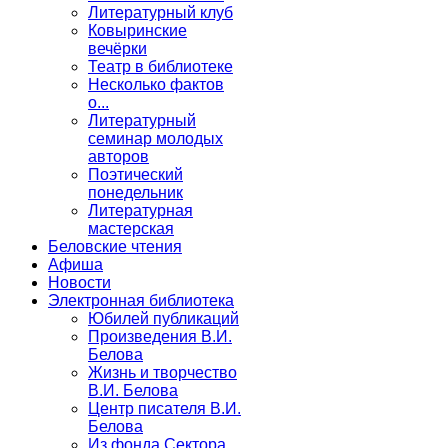
Литературный клуб
Ковыринские
вечёрки
Театр в библиотеке
Несколько фактов
о...
Литературный
семинар молодых
авторов
Поэтический
понедельник
Литературная
мастерская
Беловские чтения
Афиша
Новости
Электронная библиотека
Юбилей публикаций
Произведения В.И.
Белова
Жизнь и творчество
В.И. Белова
Центр писателя В.И.
Белова
Из фонда Сектора