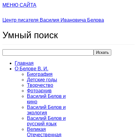
МЕНЮ САЙТА
Центр писателя Василия Ивановича Белова
Умный
поиск
Искать
Главная
О Белове В. И.
Биография
Детские годы
Творчество
Фотоархив
Василий Белов и
кино
Василий Белов и
экология
Василий Белов и
русский язык
Великая
Отечественная