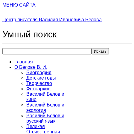
МЕНЮ САЙТА
Центр писателя Василия Ивановича Белова
Умный
поиск
Искать
Главная
О Белове В. И.
Биография
Детские годы
Творчество
Фотоархив
Василий Белов и
кино
Василий Белов и
экология
Василий Белов и
русский язык
Великая
Отечественная