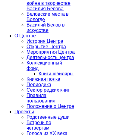
война в творчестве
Василия Белова
Беловские места в
Вологде
Василий Белов в
искусстве
О Центре
История Центра
Открытие Центра
Мероприятия Центра
Деятельность центра
Коллекционный
фонд
Книги-юбиляры
Книжная полка
Периодика
Сектор редких книг
Правила
пользования
Положение о Центре
Проекты
Родственные души
Встречи по
четвергам
Голоса из ХХ века