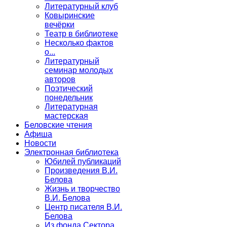
Литературный клуб
Ковыринские
вечёрки
Театр в библиотеке
Несколько фактов
о...
Литературный
семинар молодых
авторов
Поэтический
понедельник
Литературная
мастерская
Беловские чтения
Афиша
Новости
Электронная библиотека
Юбилей публикаций
Произведения В.И.
Белова
Жизнь и творчество
В.И. Белова
Центр писателя В.И.
Белова
Из фонда Сектора