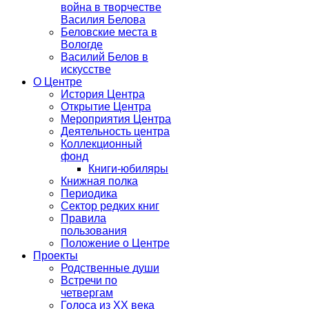
война в творчестве
Василия Белова
Беловские места в
Вологде
Василий Белов в
искусстве
О Центре
История Центра
Открытие Центра
Мероприятия Центра
Деятельность центра
Коллекционный
фонд
Книги-юбиляры
Книжная полка
Периодика
Сектор редких книг
Правила
пользования
Положение о Центре
Проекты
Родственные души
Встречи по
четвергам
Голоса из ХХ века