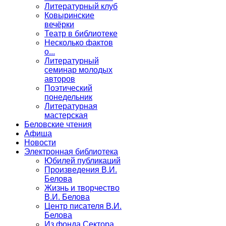
Литературный клуб
Ковыринские
вечёрки
Театр в библиотеке
Несколько фактов
о...
Литературный
семинар молодых
авторов
Поэтический
понедельник
Литературная
мастерская
Беловские чтения
Афиша
Новости
Электронная библиотека
Юбилей публикаций
Произведения В.И.
Белова
Жизнь и творчество
В.И. Белова
Центр писателя В.И.
Белова
Из фонда Сектора