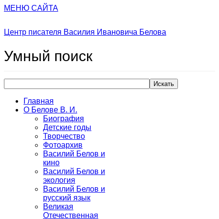
МЕНЮ САЙТА
Центр писателя Василия Ивановича Белова
Умный
поиск
Искать
Главная
О Белове В. И.
Биография
Детские годы
Творчество
Фотоархив
Василий Белов и
кино
Василий Белов и
экология
Василий Белов и
русский язык
Великая
Отечественная