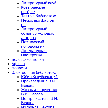
Литературный клуб
Ковыринские
вечёрки
Театр в библиотеке
Несколько фактов
о...
Литературный
семинар молодых
авторов
Поэтический
понедельник
Литературная
мастерская
Беловские чтения
Афиша
Новости
Электронная библиотека
Юбилей публикаций
Произведения В.И.
Белова
Жизнь и творчество
В.И. Белова
Центр писателя В.И.
Белова
Из фонда Сектора