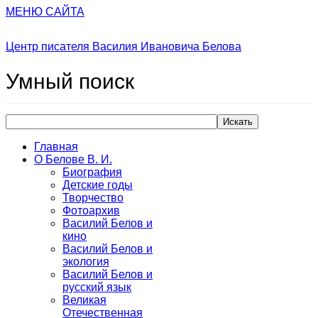
МЕНЮ САЙТА
Центр писателя Василия Ивановича Белова
Умный
поиск
Искать
Главная
О Белове В. И.
Биография
Детские годы
Творчество
Фотоархив
Василий Белов и
кино
Василий Белов и
экология
Василий Белов и
русский язык
Великая
Отечественная