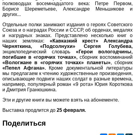
полководцах восемнадцатого века: Петре Первом,
Борисе Шереметьеве, Александре Меньшикове и
других...
Отдельные полки занимают издания о героях Советского
Союза и о наградах России и СССР, об орденах, медалях
и нагрудных знаках. Представлено несколько книг о
наших земляках:
«Кавказкий крест» Александра
Черняткина, «Подсолнухи» Сергея Голубева,
энциклопедический словарь
«Герои вологодчины,
погибшие в «горячих точках»,
сборник воспоминаний
«Вологжане в «горячих точках» планеты»
, сборник
«Пепел Афгана».
Кроме документальной литературы
мы предлагаем к чтению художественные произведения,
описывающие подвиги наших солдат в разные времена,
например, популярный роман «9 рота» Юрия Короткова
и Дмитрия Гранюшкина.
Эти и другие книги вы можете взять на абонементе.
Выставка продлится до
25 февраля.
Поделиться