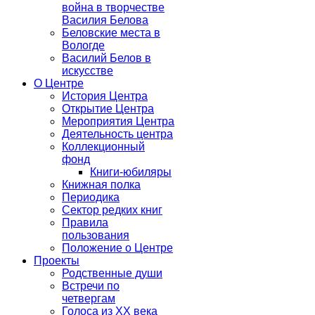
война в творчестве
Василия Белова
Беловские места в
Вологде
Василий Белов в
искусстве
О Центре
История Центра
Открытие Центра
Мероприятия Центра
Деятельность центра
Коллекционный
фонд
Книги-юбиляры
Книжная полка
Периодика
Сектор редких книг
Правила
пользования
Положение о Центре
Проекты
Родственные души
Встречи по
четвергам
Голоса из ХХ века