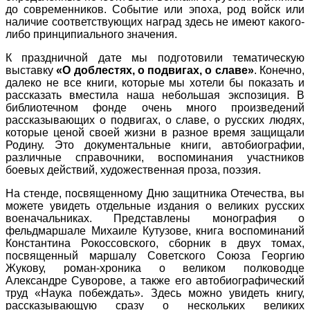
до современников. Событие или эпоха, род войск или
наличие соответствующих наград здесь не имеют какого-
либо принципиального значения.
К праздничной дате мы подготовили тематическую
выставку
«О доблестях, о подвигах, о славе»
. Конечно,
далеко не все книги, которые мы хотели бы показать и
рассказать вместила наша небольшая экспозиция. В
библиотечном фонде очень много произведений
рассказывающих о подвигах, о славе, о русских людях,
которые ценой своей жизни в разное время защищали
Родину. Это документальные книги, автобиографии,
различные справочники, воспоминания участников
боевых действий, художественная проза, поэзия.
На стенде, посвященному Дню защитника Отечества, вы
можете увидеть отдельные издания о великих русских
военачальниках. Представлены монография о
фельдмаршале Михаиле Кутузове, книга воспоминаний
Константина Рокоссовского, сборник в двух томах,
посвященный маршалу Советского Союза Георгию
Жукову, роман-хроника о великом полководце
Александре Суворове, а также его автобиографический
труд «Наука побеждать». Здесь можно увидеть книгу,
рассказывающую сразу о нескольких великих