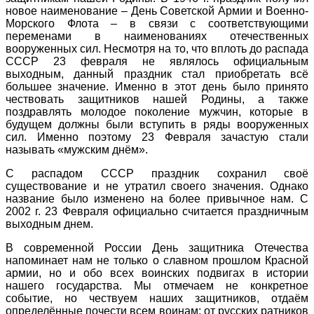
новое наименование – День Советской Армии и Военно-
Морского Флота – в связи с соответствующими
переменами в наименованиях отечественных
вооруженных сил. Несмотря на то, что вплоть до распада
СССР 23 февраля не являлось официальным
выходным, данный праздник стал приобретать всё
большее значение. Именно в этот день было принято
чествовать защитников нашей Родины, а также
поздравлять молодое поколение мужчин, которые в
будущем должны были вступить в ряды вооруженных
сил. Именно поэтому 23 Февраля зачастую стали
называть «мужским днём».
С распадом СССР праздник сохранил своё
существование и не утратил своего значения. Однако
название было изменено на более привычное нам. С
2002 г. 23 Февраля официально считается праздничным
выходным днем.
В современной России День защитника Отечества
напоминает нам не только о славном прошлом Красной
армии, но и обо всех воинских подвигах в истории
нашего государства. Мы отмечаем не конкретное
событие, но чествуем наших защитников, отдаём
определённые почести всем воинам: от русских ратников