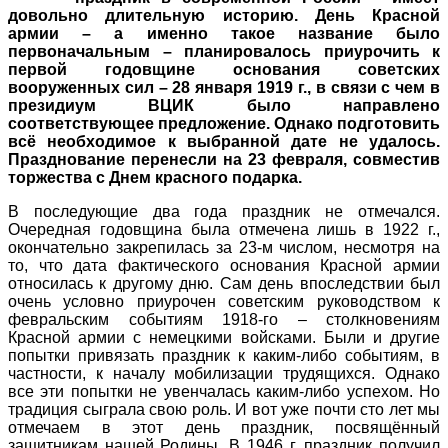
довольно длительную историю. День Красной
армии – а именно такое название было
первоначальным – планировалось приурочить к
первой годовщине основания советских
вооруженных сил – 28 января 1919 г., в связи с чем в
президиум ВЦИК было направлено
соответствующее предложение. Однако подготовить
всё необходимое к выбранной дате не удалось.
Празднование перенесли на 23 февраля, совместив
торжества с Днем красного подарка.
В последующие два года праздник не отмечался.
Очередная годовщина была отмечена лишь в 1922 г.,
окончательно закрепилась за 23-м числом, несмотря на
то, что дата фактического основания Красной армии
относилась к другому дню. Сам день впоследствии был
очень условно приурочен советским руководством к
февральским событиям 1918-го – столкновениям
Красной армии с немецкими войсками. Были и другие
попытки привязать праздник к каким-либо событиям, в
частности, к началу мобилизации трудящихся. Однако
все эти попытки не увенчалась каким-либо успехом. Но
традиция сыграла свою роль. И вот уже почти сто лет мы
отмечаем в этот день праздник, посвящённый
защитникам нашей Родины. В 1946 г. праздник получил