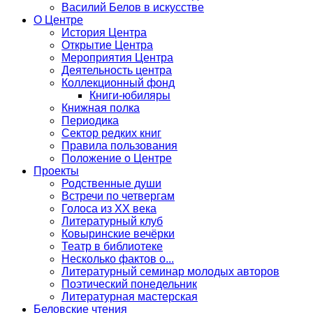
Василий Белов в искусстве
О Центре
История Центра
Открытие Центра
Мероприятия Центра
Деятельность центра
Коллекционный фонд
Книги-юбиляры
Книжная полка
Периодика
Сектор редких книг
Правила пользования
Положение о Центре
Проекты
Родственные души
Встречи по четвергам
Голоса из ХХ века
Литературный клуб
Ковыринские вечёрки
Театр в библиотеке
Несколько фактов о...
Литературный семинар молодых авторов
Поэтический понедельник
Литературная мастерская
Беловские чтения