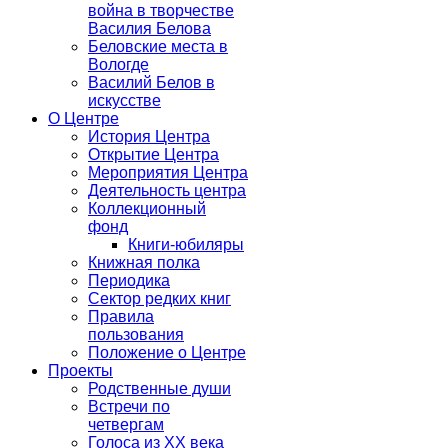
война в творчестве
Василия Белова
Беловские места в
Вологде
Василий Белов в
искусстве
О Центре
История Центра
Открытие Центра
Мероприятия Центра
Деятельность центра
Коллекционный
фонд
Книги-юбиляры
Книжная полка
Периодика
Сектор редких книг
Правила
пользования
Положение о Центре
Проекты
Родственные души
Встречи по
четвергам
Голоса из ХХ века