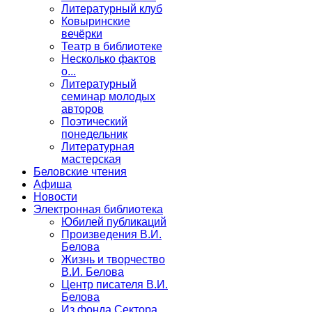
Литературный клуб
Ковыринские
вечёрки
Театр в библиотеке
Несколько фактов
о...
Литературный
семинар молодых
авторов
Поэтический
понедельник
Литературная
мастерская
Беловские чтения
Афиша
Новости
Электронная библиотека
Юбилей публикаций
Произведения В.И.
Белова
Жизнь и творчество
В.И. Белова
Центр писателя В.И.
Белова
Из фонда Сектора