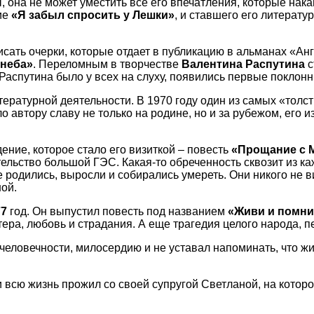
ы, она не может уместить все его впечатления, которые на
ие
«Я забыл спросить у Лешки»
, и ставшего его литерат
ать очерки, которые отдает в публикацию в альманах «Анг
 неба»
. Переломным в творчестве
Валентина Распутина
с
аспутина было у всех на слуху, появились первые поклонни
ературной деятельности. В 1970 году один из самых «толс
о автору славу не только на родине, но и за рубежом, его и
ение, которое стало его визиткой – повесть
«Прощание с 
тельство большой ГЭС. Какая-то обреченность сквозит из ка
 родились, выросли и собирались умереть. Они никого не ви
ной.
77
год. Он выпустил повесть под названием
«Живи и помни
ктера, любовь и страдания. А еще трагедия целого народа,
еловечности, милосердию и не уставал напоминать, что жиз
всю жизнь прожил со своей супругой Светланой, на которо