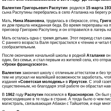
Валентин Григорьевич Распутин
родился
15 марта 193
сына Распутины перебрались в село Аталанка на берегу ре
Мать,
Нина Ивановна
, трудилась в сберкассе, отец,
Григ
их дом пришла нежданная беда. Во время переправы на па
приговор Григорию Распутину, и он отправился в лагерь н
Мать осталась одна с тремя детьми. Этот период стал сам
С раннего возраста Валя пристрастился к чтению и читал 
сообразительным.
После окончания начальной школы в родной
Аталанке
он
один, без семьи, и стал первым из жителей села, кто отпра
«Уроки французского»
.
Валентин
закончил школу с отличным аттестатом и без тр
тем не упускал ни малейшей возможности заработать, чтоб
издания
«Советская молодежь»
в
Иркутске
. С этой газ
существенным, но благодаря этой работе он обрастал на
В
1962
году
Распутин
поселился в
Красноярске
. Он был
происходившие в те годы в стране. А тогда было о чем 
магистраль, связывающая Абакан с Тайшетом, и еще мног