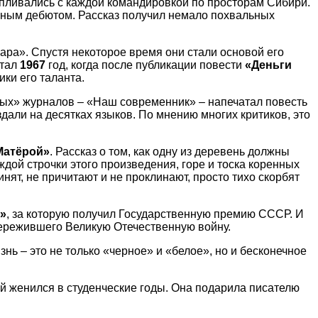
капливались с каждой командировкой по просторам Сибири.
урным дебютом. Рассказ получил немало похвальных
ара». Спустя некоторое время они стали основой его
тал
1967
год, когда после публикации повести
«Деньги
ки его таланта.
тых» журналов – «Наш современник» – напечатал повесть
здали на десятках языков. По мнению многих критиков, это
Матёрой»
. Рассказ о том, как одну из деревень должны
ждой строчки этого произведения, горе и тоска коренных
нят, не причитают и не проклинают, просто тихо скорбят
»
, за которую получил Государственную премию СССР. И
 пережившего Великую Отечественную войну.
нь – это не только «черное» и «белое», но и бесконечное
й женился в студенческие годы. Она подарила писателю