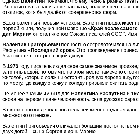
Однако
Валентин
понимает, что ему тесно в рамках газет
Распутин сел за написание рассказа, получившего назван
откликов, хотя был далёк от совершенства форм.
Вдохновленный первым успехом, Валентин продолжает пис
первой книги, получившей название
«Край возле самого
для Марии»
он стал членом Союза писателей СССР. Имя Р
Валентин Григорьевич
полностью сосредоточился на лит
Распутина
«Последний срок»
. Это произведение принесл
был «костер, отогревающий душу».
В
1976
году писатель издал свое самое значимое произвед
затопить водой, потому что на этом месте намечено строи
жителей, которые должны оставить родную деревеньку, где
по месту, где каждую кочку и колоду привыкли считать род
Не менее значимым был для
Валентина Распутина
и
19
снова на первом плане человечность, сила русского хара
В своих произведениях писатель неизменно отдавал дань ч
множество оттенков.
Валентин Григорьевич отличался большим постоянством и 
двух детей – сына Сергея и дочь Марию.