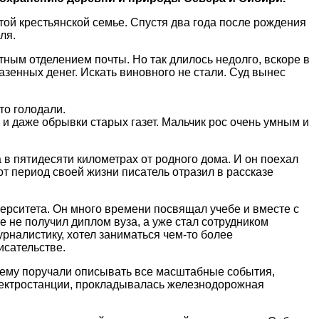
той крестьянской семье. Спустя два года после рождения
ля.
тным отделением почты. Но так длилось недолго, вскоре в
зенных денег. Искать виновного не стали. Суд вынес
то голодали.
 и даже обрывки старых газет. Мальчик рос очень умным и
в пятидесяти километрах от родного дома. И он поехал
тот период своей жизни писатель отразил в рассказе
верситета. Он много времени посвящал учебе и вместе с
 не получил диплом вуза, а уже стал сотрудником
урналистику, хотел заниматься чем-то более
исательстве.
 ему поручали описывать все масштабные события,
электростанции, прокладывалась железнодорожная