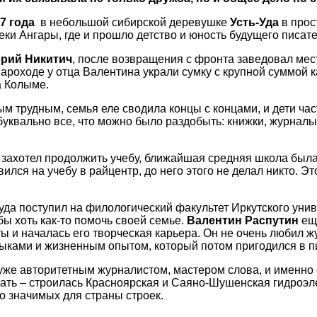
7 года
в небольшой сибирской деревушке
Усть-Уда
в прос
ки Ангары, где и прошло детство и юность будущего писате
орий Никитич
, после возвращения с фронта заведовал мес
роходе у отца Валентина украли сумку с крупной суммой ка
а Колыме.
ым трудным, семья еле сводила концы с концами, и дети час
буквально все, что можно было раздобыть: книжки, журналы
 захотел продолжить учебу, ближайшая средняя школа была 
вился на учебу в райцентр, до него этого не делал никто. Э
уда поступил на филологический факультет Иркутского уни
ы хоть как-то помочь своей семье.
Валентин Распутин
еще
еты и началась его творческая карьера. Он не очень любил ж
выками и жизненным опытом, который потом пригодился в п
 уже авторитетным журналистом, мастером слова, и именно
писать – строилась Красноярская и Саяно-Шушенская гидро
о значимых для страны строек.