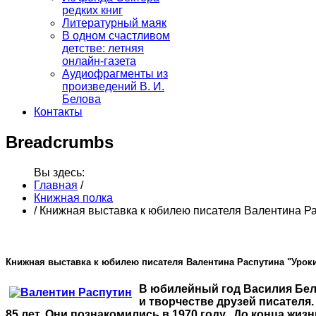
редких книг
Литературный маяк
В одном счастливом
детстве: летняя
онлайн-газета
Аудиофрагменты из
произведений В. И.
Белова
Контакты
Breadcrumbs
Вы здесь:
Главная
/
Книжная полка
/
Книжная выставка к юбилею писателя Валентина Ра
Книжная выставка к юбилею писателя Валентина Распутина "Урок
В юбилейный год Василия Бел
и творчестве друзей писателя
85 лет. Они познакомились в 1970 году. До конца жи