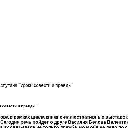
спутина "Уроки совести и правды"
и совести и правды"
ова в рамках цикла книжно-иллюстративных выставок
. Сегодня речь пойдет о друге Василия Белова Валенти
зни их связывала не только дружба, но и общее дело п