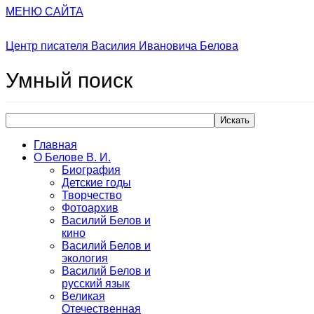
МЕНЮ САЙТА
Центр писателя Василия Ивановича Белова
Умный
поиск
Искать
Главная
О Белове В. И.
Биография
Детские годы
Творчество
Фотоархив
Василий Белов и
кино
Василий Белов и
экология
Василий Белов и
русский язык
Великая
Отечественная