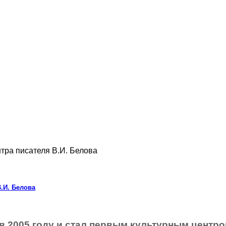
нтра писателя В.И. Белова
В.И. Белова
в 2005 году и стал первым культурным центро