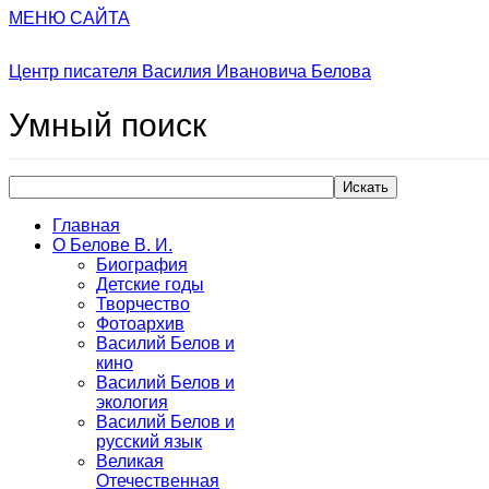
МЕНЮ САЙТА
Центр писателя Василия Ивановича Белова
Умный
поиск
Искать
Главная
О Белове В. И.
Биография
Детские годы
Творчество
Фотоархив
Василий Белов и
кино
Василий Белов и
экология
Василий Белов и
русский язык
Великая
Отечественная