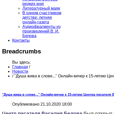
редких книг
Литературный маяк
В одном счастливом
детстве: летняя
онлайн-газета
Аудиофрагменты из
произведений В. И.
Белова
Контакты
Breadcrumbs
Вы здесь:
Главная
/
Новости
/
"Душа жива в слове..." Онлайн-вечер к 15-летию Це
"Душа жива в слове..." Онлайн-вечер к 15-летию Центра писателя 
Опубликовано 21.10.2020 18:00
Центр писателя Василия Белова
был открыт 