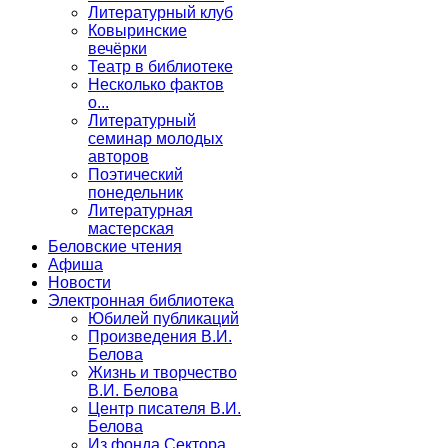
Литературный клуб
Ковыринские
вечёрки
Театр в библиотеке
Несколько фактов
о...
Литературный
семинар молодых
авторов
Поэтический
понедельник
Литературная
мастерская
Беловские чтения
Афиша
Новости
Электронная библиотека
Юбилей публикаций
Произведения В.И.
Белова
Жизнь и творчество
В.И. Белова
Центр писателя В.И.
Белова
Из фонда Сектора