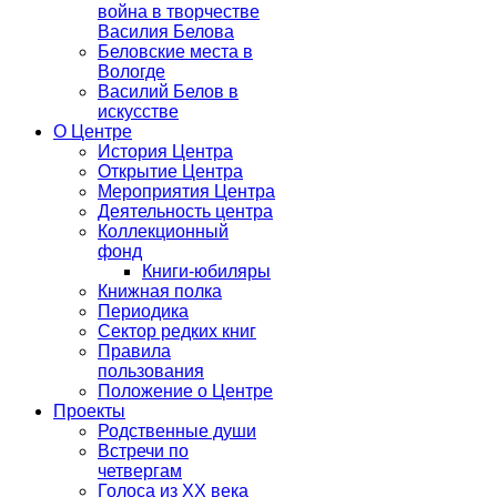
война в творчестве
Василия Белова
Беловские места в
Вологде
Василий Белов в
искусстве
О Центре
История Центра
Открытие Центра
Мероприятия Центра
Деятельность центра
Коллекционный
фонд
Книги-юбиляры
Книжная полка
Периодика
Сектор редких книг
Правила
пользования
Положение о Центре
Проекты
Родственные души
Встречи по
четвергам
Голоса из ХХ века