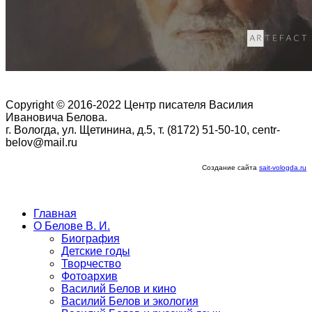
Copyright © 2016-2022 Центр писателя Василия
Ивановича Белова.
г. Вологда, ул. Щетинина, д.5, т. (8172) 51-50-10, centr-
belov@mail.ru
Создание сайта
sait-vologda.ru
Главная
О Белове В. И.
Биография
Детские годы
Творчество
Фотоархив
Василий Белов и кино
Василий Белов и экология