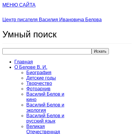
МЕНЮ САЙТА
Центр писателя Василия Ивановича Белова
Умный
поиск
Искать
Главная
О Белове В. И.
Биография
Детские годы
Творчество
Фотоархив
Василий Белов и
кино
Василий Белов и
экология
Василий Белов и
русский язык
Великая
Отечественная