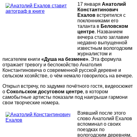
17 января
Анатолий
Константинович
Ехалов
встретился с
поклонниками его
таланта в
Беловском
центре
. Названием
вечера стало заглавие
недавно выпущенной
известным вологодским
журналистом и
писателем книги
«Душа на безмене»
. Эта формула
отражает тревогу и беспокойство Анатолия
Константиновича о современной русской деревне и
сельском хозяйстве, о чём немало говорилось на вечере.
Открыл встречу, по задумке почётного гостя, видеосюжет
о
Сокольском досуговом центре
, в котором
самобытные артисты показали под наигрыши гармони
свои творческие номера.
Взявший после этого
слово Анатолий Ехалов
вспоминал о своих
поездках по
вологодским деревням,