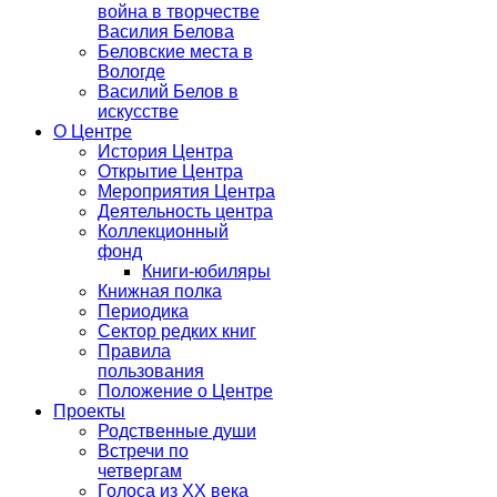
война в творчестве
Василия Белова
Беловские места в
Вологде
Василий Белов в
искусстве
О Центре
История Центра
Открытие Центра
Мероприятия Центра
Деятельность центра
Коллекционный
фонд
Книги-юбиляры
Книжная полка
Периодика
Сектор редких книг
Правила
пользования
Положение о Центре
Проекты
Родственные души
Встречи по
четвергам
Голоса из ХХ века