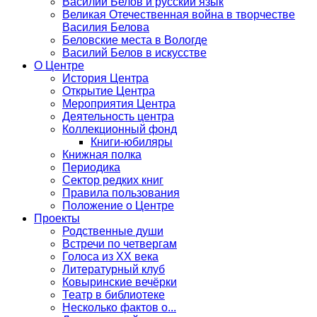
Василий Белов и русский язык
Великая Отечественная война в творчестве
Василия Белова
Беловские места в Вологде
Василий Белов в искусстве
О Центре
История Центра
Открытие Центра
Мероприятия Центра
Деятельность центра
Коллекционный фонд
Книги-юбиляры
Книжная полка
Периодика
Сектор редких книг
Правила пользования
Положение о Центре
Проекты
Родственные души
Встречи по четвергам
Голоса из ХХ века
Литературный клуб
Ковыринские вечёрки
Театр в библиотеке
Несколько фактов о...