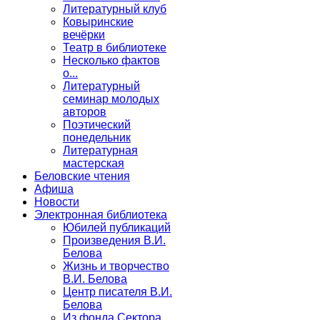
Литературный клуб
Ковыринские
вечёрки
Театр в библиотеке
Несколько фактов
о...
Литературный
семинар молодых
авторов
Поэтический
понедельник
Литературная
мастерская
Беловские чтения
Афиша
Новости
Электронная библиотека
Юбилей публикаций
Произведения В.И.
Белова
Жизнь и творчество
В.И. Белова
Центр писателя В.И.
Белова
Из фонда Сектора