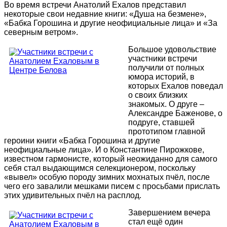
Во время встречи Анатолий Ехалов представил
некоторые свои недавние книги: «Душа на безмене»,
«Бабка Горошина и другие неофициальные лица» и «За
северным ветром».
Большое удовольствие
участники встречи
получили от полных
юмора историй, в
которых Ехалов поведал
о своих близких
знакомых. О друге –
Александре Баженове, о
подруге, ставшей
прототипом главной
героини книги «Бабка Горошина и другие
неофициальные лица». И о Константине Пирожкове,
известном гармонисте, который неожиданно для самого
себя стал выдающимся селекционером, поскольку
«вывел» особую породу зимних мохнатых пчёл, после
чего его завалили мешками писем с просьбами прислать
этих удивительных пчёл на расплод.
Завершением вечера
стал ещё один