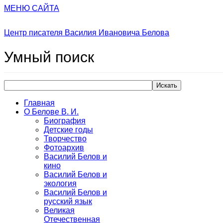
МЕНЮ САЙТА
Центр писателя Василия Ивановича Белова
Умный
поиск
Искать
Главная
О Белове В. И.
Биография
Детские годы
Творчество
Фотоархив
Василий Белов и
кино
Василий Белов и
экология
Василий Белов и
русский язык
Великая
Отечественная