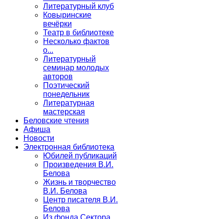
Литературный клуб
Ковыринские
вечёрки
Театр в библиотеке
Несколько фактов
о...
Литературный
семинар молодых
авторов
Поэтический
понедельник
Литературная
мастерская
Беловские чтения
Афиша
Новости
Электронная библиотека
Юбилей публикаций
Произведения В.И.
Белова
Жизнь и творчество
В.И. Белова
Центр писателя В.И.
Белова
Из фонда Сектора