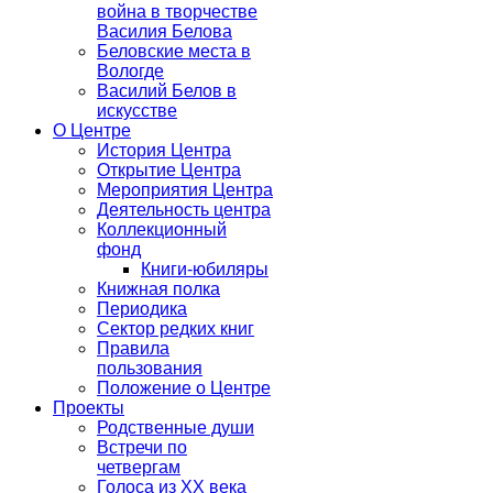
война в творчестве
Василия Белова
Беловские места в
Вологде
Василий Белов в
искусстве
О Центре
История Центра
Открытие Центра
Мероприятия Центра
Деятельность центра
Коллекционный
фонд
Книги-юбиляры
Книжная полка
Периодика
Сектор редких книг
Правила
пользования
Положение о Центре
Проекты
Родственные души
Встречи по
четвергам
Голоса из ХХ века